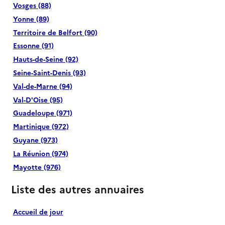
Vosges (88)
Yonne (89)
Territoire de Belfort (90)
Essonne (91)
Hauts-de-Seine (92)
Seine-Saint-Denis (93)
Val-de-Marne (94)
Val-D'Oise (95)
Guadeloupe (971)
Martinique (972)
Guyane (973)
La Réunion (974)
Mayotte (976)
Liste des autres annuaires
Accueil de jour