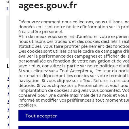
agees.gouv.fr
services présentés, consultez la «
présentation des
annuaires
»
Découvrez comment nous collectons, nous utilisons, no
Cherchez un département
données en lisant notre notice d’information sur la pr
à caractère personnel.
Afin de mieux vous servir et d’améliorer votre expérienc
nous utilisons des traceurs et des cookies destinés à réal
statistiques, vous faire profiter pleinement des fonction
Confirmer
Des cookies sont utilisés dans le cadre de campagne d
évaluer la performance des campagnes et afficher de la
personnalisée en fonction de votre navigation et de vot
Liste des départements
savoir plus, consultez la partie sur notre politique d'uti
Si vous cliquez sur « Tout Accepter », l’éditeur du porta
partenaires déposeront ces cookies sur votre terminal l
Ain (01)
navigation. Si vous cliquez sur « Tout Refuser », ces co
déposés. Si vous cliquez sur « Personnaliser », vous pou
Aisne (02)
l’implantation de cookies auxquels vous consentez. Vot
Allier (03)
conservé pour une durée maximale de 13 mois et vous
informé et modifier vos préférences à tout moment sur
Alpes-de-Haute-Provence (04)
cookies ».
Hautes-Alpes (05)
Tout accepter
Alpes-Maritimes (06)
Ardèche (07)