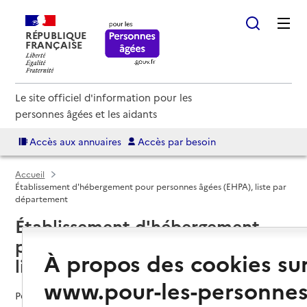
RÉPUBLIQUE
FRANÇAISE
Le site officiel d'information pour les
personnes âgées et les aidants
Accès aux annuaires
Accès par besoin
Accueil
Établissement d'hébergement pour personnes âgées (EHPA), liste par
département
Établissement d'hébergement
pour personnes âgées (EHPA),
À propos des cookies su
liste par département
www.pour-les-personnes
Pour en savoir plus sur les annuaires, les établissements et