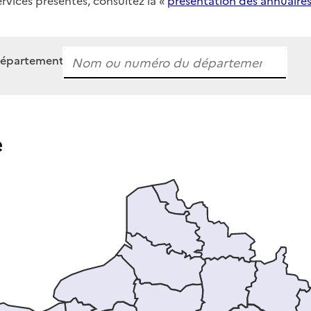
ervices présentés, consultez la «
présentation des annuaire
département
e