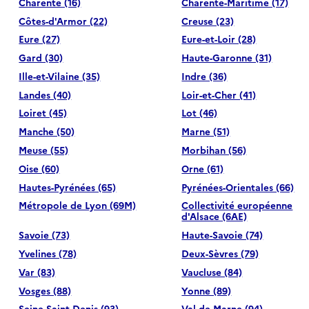
Charente (16)
Charente-Maritime (17)
Côtes-d'Armor (22)
Creuse (23)
Eure (27)
Eure-et-Loir (28)
Gard (30)
Haute-Garonne (31)
Ille-et-Vilaine (35)
Indre (36)
Landes (40)
Loir-et-Cher (41)
Loiret (45)
Lot (46)
Manche (50)
Marne (51)
Meuse (55)
Morbihan (56)
Oise (60)
Orne (61)
Hautes-Pyrénées (65)
Pyrénées-Orientales (66)
Métropole de Lyon (69M)
Collectivité européenne
d'Alsace (6AE)
Savoie (73)
Haute-Savoie (74)
Yvelines (78)
Deux-Sèvres (79)
Var (83)
Vaucluse (84)
Vosges (88)
Yonne (89)
Seine-Saint-Denis (93)
Val-de-Marne (94)