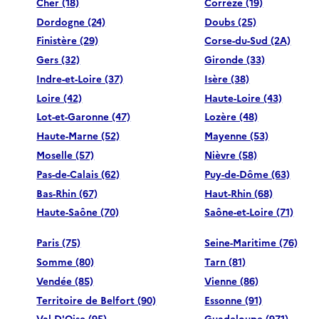
Cher (18)
Corrèze (19)
Dordogne (24)
Doubs (25)
Finistère (29)
Corse-du-Sud (2A)
Gers (32)
Gironde (33)
Indre-et-Loire (37)
Isère (38)
Loire (42)
Haute-Loire (43)
Lot-et-Garonne (47)
Lozère (48)
Haute-Marne (52)
Mayenne (53)
Moselle (57)
Nièvre (58)
Pas-de-Calais (62)
Puy-de-Dôme (63)
Bas-Rhin (67)
Haut-Rhin (68)
Haute-Saône (70)
Saône-et-Loire (71)
Paris (75)
Seine-Maritime (76)
Somme (80)
Tarn (81)
Vendée (85)
Vienne (86)
Territoire de Belfort (90)
Essonne (91)
Val-D'Oise (95)
Guadeloupe (971)