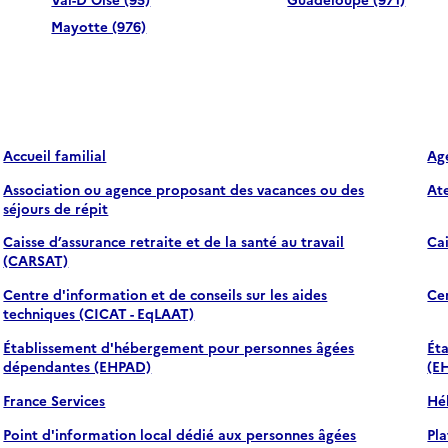
Mayotte (976)
Accueil familial
Ag
Association ou agence proposant des vacances ou des
Ate
séjours de répit
Caisse d’assurance retraite et de la santé au travail
Cai
(CARSAT)
Centre d'information et de conseils sur les aides
Ce
techniques (CICAT - EqLAAT)
Établissement d'hébergement pour personnes âgées
Ét
dépendantes (EHPAD)
(E
France Services
Hé
Point d'information local dédié aux personnes âgées
Pl