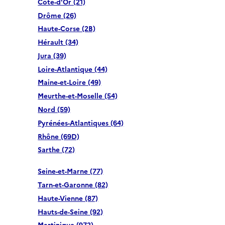
Côte-d'Or (21)
Drôme (26)
Haute-Corse (2B)
Hérault (34)
Jura (39)
Loire-Atlantique (44)
Maine-et-Loire (49)
Meurthe-et-Moselle (54)
Nord (59)
Pyrénées-Atlantiques (64)
Rhône (69D)
Sarthe (72)
Seine-et-Marne (77)
Tarn-et-Garonne (82)
Haute-Vienne (87)
Hauts-de-Seine (92)
Martinique (972)