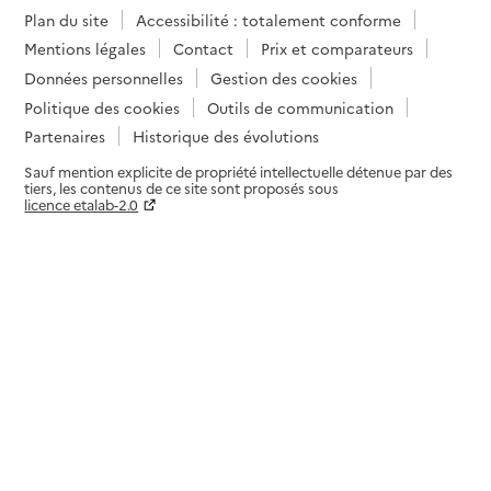
Contact
Plan du site
Accessibilité : totalement conforme
Site internet
Mentions légales
Contact
Prix et comparateurs
Rapport HAS
Voir la fiche
Données personnelles
Gestion des cookies
Politique des cookies
Outils de communication
Source des données : Finess n° 2B0005847
Partenaires
Historique des évolutions
Mis à jour le : 07/08/2026
Sauf mention explicite de propriété intellectuelle détenue par des
Service autonomie à domicile (aide)
tiers, les contenus de ce site sont proposés sous
Services ADMR
licence etalab-2.0
Paramètres sur le choix des cookies
Adresse
Place Marcel Delanney
20220
-
L'Île-Rousse
04 95 60 47 72
Contact
Rapport HAS
Voir la fiche
Source des données : Finess n° 2B0006357
Mis à jour le : 07/08/2026