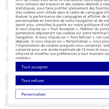
Modifier ma recherche
nous utilisons des traceurs et des cookies destinés à réal
statistiques, vous faire profiter pleinement des fonction
Des cookies sont utilisés dans le cadre de campagne d
évaluer la performance des campagnes et afficher de la
Ajouter cette recherche aux favoris
personnalisée en fonction de votre navigation et de vot
savoir plus, consultez la partie sur notre politique d'uti
Si vous cliquez sur « Tout Accepter », l’éditeur du porta
partenaires déposeront ces cookies sur votre terminal l
navigation. Si vous cliquez sur « Tout Refuser », ces co
Bastia : 6
Ghisonaccia : 4
Penta-di-Casinca : 3
déposés. Si vous cliquez sur « Personnaliser », vous pou
l’implantation de cookies auxquels vous consentez. Vot
conservé pour une durée maximale de 13 mois et vous
Corte : 3
Saint-Florent : 2
Borgo : 2
informé et modifier vos préférences à tout moment sur
cookies ».
L'Île-Rousse : 2
Morosaglia : 2
San-Nicolao : 2
Tout accepter
Afficher les résultats par:
Tout refuser
Mode liste
Mode carte
Personnaliser
Service autonomie à domicile (aide)
Amapa