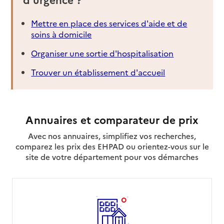
20600
-
Bastia
Mettre en place des services d'aide et de
04 95 31 61 70
soins à domicile
Contact
Rapport HAS
Voir la fiche
Organiser une sortie d'hospitalisation
Trouver un établissement d'accueil
Source des données : Finess n° 2B0006126
Mis à jour le : 07/08/2026
Service autonomie à domicile (aide)
Amapa
Annuaires et comparateur de prix
Adresse
395 route de la Gare Centre social
Avec nos annuaires, simplifiez vos recherches,
comparez les prix des EHPAD ou orientez-vous sur le
20290
-
Borgo
site de votre département pour vos démarches
04 95 59 01 29
Contact
Rapport HAS
Voir la fiche
Source des données : Finess n° 2B0006134