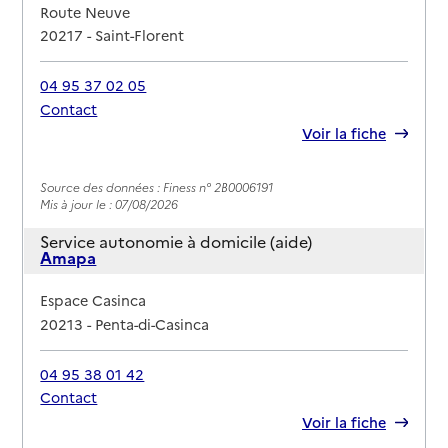
Adresse
Route Neuve
20217
-
Saint-Florent
04 95 37 02 05
Contact
Rapport HAS
Voir la fiche
Source des données : Finess n° 2B0006191
Mis à jour le : 07/08/2026
Service autonomie à domicile (aide)
Amapa
Adresse
Espace Casinca
20213
-
Penta-di-Casinca
04 95 38 01 42
Contact
Rapport HAS
Voir la fiche