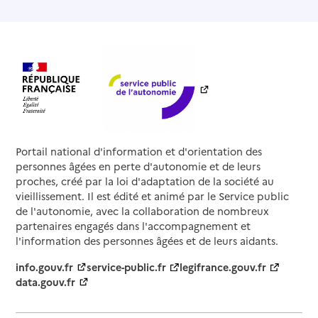
Corse Aide à la personne (CAP)
Adresse
Chemin de Saint Jean BP 57
20250
-
Corte
04 95 30 30 10
Contact
Rapport HAS
Voir la fiche
Portail national d'information et d'orientation des
Source des données : Finess n° 2B0005987
personnes âgées en perte d'autonomie et de leurs
Mis à jour le : 07/08/2026
proches, créé par la loi d'adaptation de la société au
vieillissement. Il est édité et animé par le Service public
Service autonomie à domicile (aide)
Kalliservices
de l'autonomie, avec la collaboration de nombreux
partenaires engagés dans l'accompagnement et
Adresse
Rond point de Ceppe T11 (RN 193) - Immeuble San
l'information des personnes âgées et de leurs aidants.
Lorenzu
info.gouv.fr
service-public.fr
legifrance.gouv.fr
20620
-
Biguglia
data.gouv.fr
09 62 30 82 68