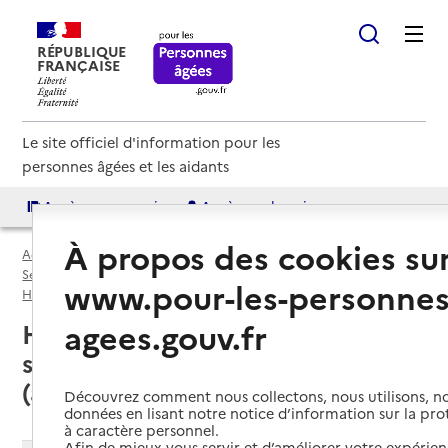
RÉPUBLIQUE
FRANÇAISE
Le site officiel d'information pour les
personnes âgées et les aidants
Accès aux annuaires
Accès par besoin
À propos des cookies su
Accueil
Espace annuaire
Services autonomie à domicile (aide) par département
www.pour-les-personnes
Haute-Corse (2B)
Service autonomie à domicile (aide)
agees.gouv.fr
Haute-Corse (2B) : liste des 39
services autonomie à domicile
(aide)
Découvrez comment nous collectons, nous utilisons, no
données en lisant notre notice d’information sur la pr
à caractère personnel.
Afin de mieux vous servir et d’améliorer votre expérienc