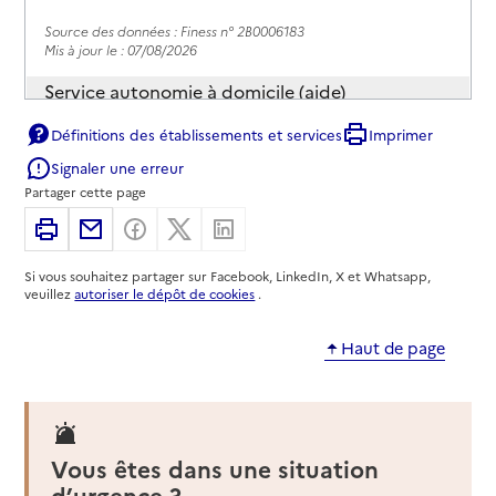
Source des données : Finess n° 2B0006183
Mis à jour le : 07/08/2026
Service autonomie à domicile (aide)
Amapa
Définitions des établissements et services
Imprimer
Adresse
16 avenue Émile Sari
Signaler une erreur
20200
-
Bastia
Partager cette page
Imprimer
Partager par email
Partager sur Facebook
Partager sur X
Partager sur Linkedin
04 95 47 26 44
Contact
Si vous souhaitez partager sur Facebook, LinkedIn, X et Whatsapp,
Rapport HAS
Voir la fiche
veuillez
autoriser le dépôt de cookies
.
Haut de page
Source des données : Finess n° 2B0006118
Mis à jour le : 07/08/2026
Service autonomie à domicile (aide)
Amapa
Vous êtes dans une situation
Adresse
Route Royale Résidence Bella Vista, RDC Bâtiment D
d’urgence ?