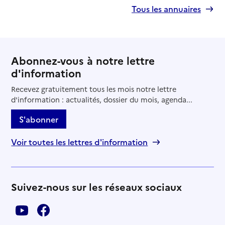
Tous les annuaires
Contact
Site internet
Rapport HAS
Voir la fiche
Abonnez-vous à notre lettre
Source des données : Finess n° 2B0006894
Mis à jour le : 23/07/2026
d'information
Service autonomie à domicile (aide)
Recevez gratuitement tous les mois notre lettre
Azaé
d'information : actualités, dossier du mois, agenda...
Adresse
Chemin de Forcone
S'abonner
20200
-
Bastia
Voir toutes les lettres d'information
04 95 57 90 51
Rapport HAS
Voir la fiche
Suivez-nous sur les réseaux sociaux
Source des données : Finess n° 2B0006050
Mis à jour le : 07/08/2026
Service autonomie à domicile (aide)