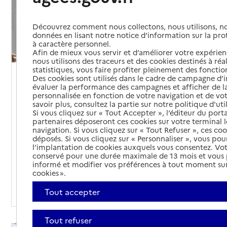
Découvrez comment nous collectons, nous utilisons, no
données en lisant notre notice d’information sur la pr
à caractère personnel.
Afin de mieux vous servir et d’améliorer votre expérienc
nous utilisons des traceurs et des cookies destinés à réal
statistiques, vous faire profiter pleinement des fonction
Les différents établissements médicalisés
Des cookies sont utilisés dans le cadre de campagne d
évaluer la performance des campagnes et afficher de la
29/11/2024
personnalisée en fonction de votre navigation et de vot
savoir plus, consultez la partie sur notre politique d'uti
Si vous cliquez sur « Tout Accepter », l’éditeur du porta
Il existe deux types d'établissements médicalisés
partenaires déposeront ces cookies sur votre terminal l
pour les personnes âgées : les EHPAD
navigation. Si vous cliquez sur « Tout Refuser », ces co
(établissements d'hébergement pour les personnes
déposés. Si vous cliquez sur « Personnaliser », vous pou
l’implantation de cookies auxquels vous consentez. Vot
âgées dépendantes) et les USLD (unités de soins de
conservé pour une durée maximale de 13 mois et vous
longue durée).
informé et modifier vos préférences à tout moment sur
cookies ».
Tout accepter
Tout refuser