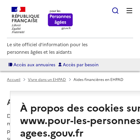
RÉPUBLIQUE
FRANÇAISE
Le site officiel d'information pour les
personnes âgées et les aidants
Accès aux annuaires
Accès par besoin
Accueil
Vivre dans un EHPAD
Aides financières en EHPAD
Aides financières en EHPAD
À propos des cookies su
Des aides financières peuvent venir diminuer le
www.pour-les-personnes
montant de la facture en EHPAD : APA (allocation
agees.gouv.fr
personnalisée d'autonomie), aide au logement, aide
sociale à l'hébergement. Les résidents imposables