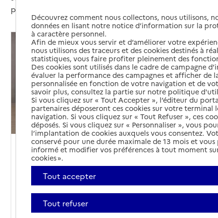
peuvent bénéficier d'une réduction d'impôt.
Découvrez comment nous collectons, nous utilisons, no
données en lisant notre notice d’information sur la pr
à caractère personnel.
Afin de mieux vous servir et d’améliorer votre expérienc
nous utilisons des traceurs et des cookies destinés à réal
statistiques, vous faire profiter pleinement des fonction
Des cookies sont utilisés dans le cadre de campagne d
évaluer la performance des campagnes et afficher de la
personnalisée en fonction de votre navigation et de vot
savoir plus, consultez la partie sur notre politique d'uti
Si vous cliquez sur « Tout Accepter », l’éditeur du porta
partenaires déposeront ces cookies sur votre terminal l
navigation. Si vous cliquez sur « Tout Refuser », ces co
déposés. Si vous cliquez sur « Personnaliser », vous pou
l’implantation de cookies auxquels vous consentez. Vot
conservé pour une durée maximale de 13 mois et vous
informé et modifier vos préférences à tout moment sur
Aides financières
Aide fiscale
cookies ».
Fiche pratique
Tout accepter
Fiche pratique : les aides financières pour
vivre en EHPAD
Tout refuser
29/01/2026