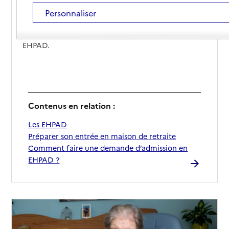
Découvrez les différentes aides financières liées à la
Personnaliser
prise en charge de la dépendance et de
l'hébergement pour réduire vos dépenses en
EHPAD.
Contenus en relation :
Les EHPAD
Préparer son entrée en maison de retraite
Comment faire une demande d’admission en
EHPAD ?