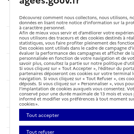
Autres questions
Découvrez comment nous collectons, nous utilisons, no
données en lisant notre notice d’information sur la pr
à caractère personnel.
Afin de mieux vous servir et d’améliorer votre expérienc
Puis-je choisir la personne qui prendra les
nous utilisons des traceurs et des cookies destinés à réal
décisions pour moi si capacités physiques ou
statistiques, vous faire profiter pleinement des fonction
mentales sont altérées ?
Des cookies sont utilisés dans le cadre de campagne d
évaluer la performance des campagnes et afficher de la
personnalisée en fonction de votre navigation et de vot
J’ai 85 ans et je conduis ma voiture au
savoir plus, consultez la partie sur notre politique d'uti
quotidien. Mon proche peut-il m’interdire de
Si vous cliquez sur « Tout Accepter », l’éditeur du porta
conduire ?
partenaires déposeront ces cookies sur votre terminal l
navigation. Si vous cliquez sur « Tout Refuser », ces co
déposés. Si vous cliquez sur « Personnaliser », vous pou
Puis-je rester en résidence services ou
l’implantation de cookies auxquels vous consentez. Vot
résidence autonomie si mon état de santé se
conservé pour une durée maximale de 13 mois et vous
informé et modifier vos préférences à tout moment sur
dégrade ?
cookies ».
Peut-on rendre visite quand on le souhaite à
Tout accepter
une personne âgée en maison de retraite ?
Tout refuser