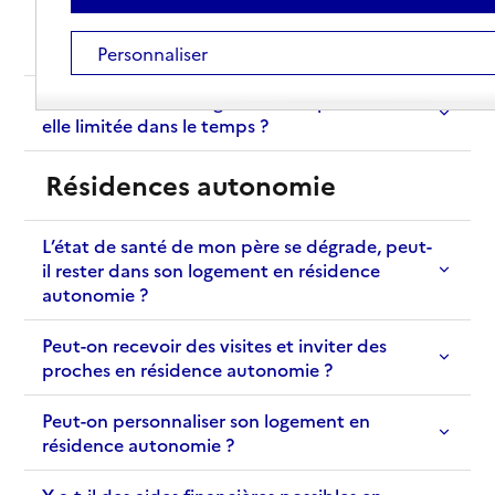
Je suis veuve. Dois-je participer aux frais
d’hébergement en EHPAD de mes beaux-
parents ?
Personnaliser
La durée d’un hébergement temporaire est-
elle limitée dans le temps ?
Résidences autonomie
L’état de santé de mon père se dégrade, peut-
il rester dans son logement en résidence
autonomie ?
Peut-on recevoir des visites et inviter des
proches en résidence autonomie ?
Peut-on personnaliser son logement en
résidence autonomie ?