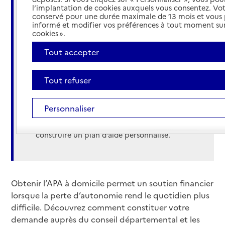
l’implantation de cookies auxquels vous consentez. Vot
domicile :
conservé pour une durée maximale de 13 mois et vous
informé et modifier vos préférences à tout moment sur
Transmission au conseil départemental du
cookies ».
formulaire "Demande d’aides à l’autonomie à
Tout accepter
domicile" (qui vous permet de faire votre
demande d’APA) soit par courrier soit via le
service en ligne, selon votre département de
Tout refuser
résidence ;
Visite d’évaluation à votre domicile par une
Personnaliser
équipe médico‑sociale pour définir vos
besoins, votre degré d’autonomie et
construire un plan d’aide personnalisé.
Obtenir l’APA à domicile permet un soutien financier
lorsque la perte d’autonomie rend le quotidien plus
difficile. Découvrez comment constituer votre
demande auprès du conseil départemental et les