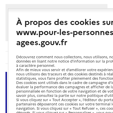
Partager cette page
À propos des cookies su
Imprimer
Partager par email
Partager sur Facebook
Partager sur X
Partager sur Linkedin
www.pour-les-personnes
Si vous souhaitez partager sur Facebook, LinkedIn, X et
Whatsapp, veuillez
autoriser le dépôt de cookies
.
agees.gouv.fr
Découvrez comment nous collectons, nous utilisons, no
Sommaire
données en lisant notre notice d’information sur la pr
à caractère personnel.
Afin de mieux vous servir et d’améliorer votre expérienc
nous utilisons des traceurs et des cookies destinés à réal
statistiques, vous faire profiter pleinement des fonction
À retenir
Des cookies sont utilisés dans le cadre de campagne d
évaluer la performance des campagnes et afficher de la
L’APA (Allocation personnalisée d’autonomie) à
personnalisée en fonction de votre navigation et de vot
domicile aide à payer les dépenses nécessaires
savoir plus, consultez la partie sur notre politique d'uti
Si vous cliquez sur « Tout Accepter », l’éditeur du porta
pour faciliter la vie à domicile en cas de perte
partenaires déposeront ces cookies sur votre terminal l
d’autonomie.
navigation. Si vous cliquez sur « Tout Refuser », ces co
déposés. Si vous cliquez sur « Personnaliser », vous pou
La démarche pour votre demande d'APA à