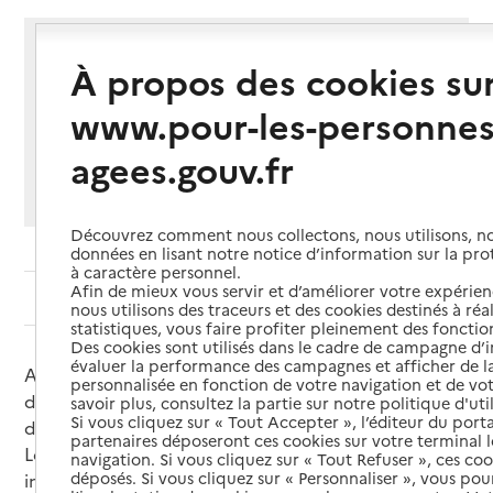
version facile à lire et à comprendre
À propos des cookies su
Partager cette page
www.pour-les-personnes
Imprimer
Partager par email
Partager sur Facebook
Partager sur X
Partager sur Linkedin
agees.gouv.fr
Si vous souhaitez partager sur Facebook, LinkedIn, X et
Whatsapp, veuillez
autoriser le dépôt de cookies
.
Découvrez comment nous collectons, nous utilisons, no
données en lisant notre notice d’information sur la pr
à caractère personnel.
Afin de mieux vous servir et d’améliorer votre expérienc
Sommaire
nous utilisons des traceurs et des cookies destinés à réal
statistiques, vous faire profiter pleinement des fonction
Des cookies sont utilisés dans le cadre de campagne d
évaluer la performance des campagnes et afficher de la
Avec l’âge, certaines tâches du quotidien peuvent
personnalisée en fonction de votre navigation et de vot
devenir plus difficiles, et il n’est pas toujours simple
savoir plus, consultez la partie sur notre politique d'uti
Si vous cliquez sur « Tout Accepter », l’éditeur du porta
de savoir vers qui se tourner pour obtenir de l’aide.
partenaires déposeront ces cookies sur votre terminal l
Les démarches à réaliser pour mettre en place les
navigation. Si vous cliquez sur « Tout Refuser », ces co
déposés. Si vous cliquez sur « Personnaliser », vous pou
interventions d’une aide à domicile et obtenir une