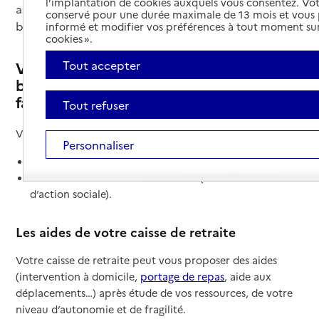
l’implantation de cookies auxquels vous consentez. Vot
aide financière varient selon votre situation et votre
conservé pour une durée maximale de 13 mois et vous
besoin d'aide au quotidien.
informé et modifier vos préférences à tout moment sur
cookies ».
Vous êtes autonome et vous avez
Tout accepter
besoin d’aide uniquement pour
faciliter votre vie quotidienne
Tout refuser
Vous pouvez demander de l’aide auprès :
Personnaliser
de votre caisse de retraite ;
de votre mairie ou de votre CCAS (centre communal
d’action sociale).
Les aides de votre caisse de retraite
Votre caisse de retraite peut vous proposer des aides
(intervention à domicile,
portage de repas
, aide aux
déplacements…) après étude de vos ressources, de votre
niveau d’autonomie et de fragilité.