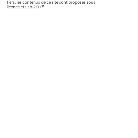
tiers, les contenus de ce site sont proposés sous
licence etalab-2.0
Paramètres sur le choix des cookies