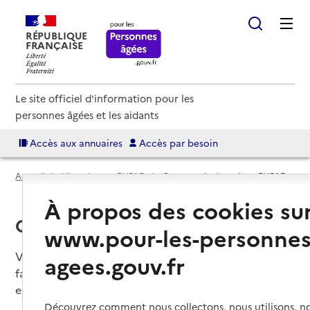
RÉPUBLIQUE
FRANÇAISE
Le site officiel d'information pour les
personnes âgées et les aidants
Accès aux annuaires
Accès par besoin
Accueil
Vivre dans un EHPAD
Comprendre les prix en EHPAD
À propos des cookies su
Comprendre les prix en EHPAD
www.pour-les-personnes
Voici des informations pour mieux comprendre la
agees.gouv.fr
facturation du coût de l'hébergement et des soins
en EHPAD.
Découvrez comment nous collectons, nous utilisons, no