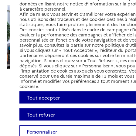
données en lisant notre notice d’information sur la pr
à caractère personnel.
Afin de mieux vous servir et d’améliorer votre expérienc
nous utilisons des traceurs et des cookies destinés à réal
statistiques, vous faire profiter pleinement des fonction
Des cookies sont utilisés dans le cadre de campagne d
évaluer la performance des campagnes et afficher de la
personnalisée en fonction de votre navigation et de vot
savoir plus, consultez la partie sur notre politique d'uti
Si vous cliquez sur « Tout Accepter », l’éditeur du porta
partenaires déposeront ces cookies sur votre terminal l
navigation. Si vous cliquez sur « Tout Refuser », ces co
déposés. Si vous cliquez sur « Personnaliser », vous pou
l’implantation de cookies auxquels vous consentez. Vot
conservé pour une durée maximale de 13 mois et vous
EHPAD
Coût hébergement
informé et modifier vos préférences à tout moment sur
cookies ».
Article
Tout accepter
Comprendre sa facture en EHPAD
15/01/2026
Tout refuser
La facture en EHPAD (établissement
d'hébergement pour personnes âgées
Personnaliser
dépendantes) comprend plusieurs parties. Des