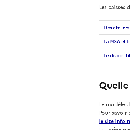
Les caisses 
Des atelier
La MSA et le
Le dispositi
Quelle
Le modèle de
Pour savoir 
le site info r
Les
principa