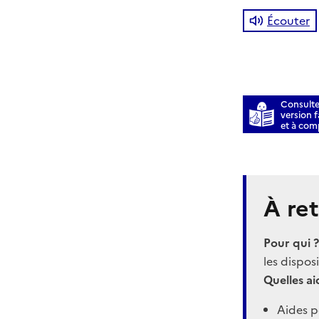
Écouter
Consulte
version fa
et à com
À ret
Pour qui 
les disposi
Quelles ai
Aides p