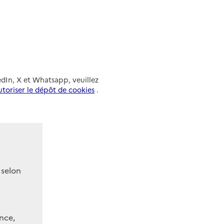
acebook
ur X
ger sur Linkedin
edIn, X et Whatsapp, veuillez
utoriser le dépôt de cookies
.
 selon
nce,