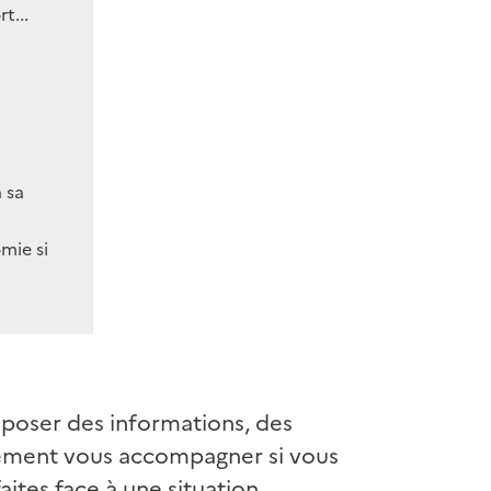
t...
 sa
mie si
roposer des informations, des
galement vous accompagner si vous
ites face à une situation