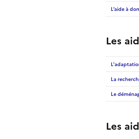
L’aide à do
Les ai
L'adaptatio
La recherch
Le déména
Les aid