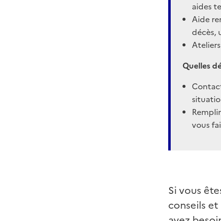
aides t
Aide re
décès, 
Atelier
Quelles d
Contact
situati
Remplir
vous fa
Si vous ête
conseils et
avez besoi