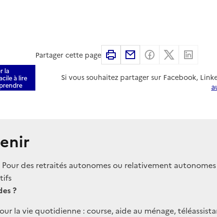
Imprimer
Partager par email
Partager sur F
Partager s
Parta
Partager cette page
r la
Si vous souhaitez partager sur Facebook, Link
cile à lire
prendre
a
enir
?
Pour des retraités autonomes ou relativement autonomes
tifs
des ?
our la vie quotidienne : course, aide au ménage, téléassista