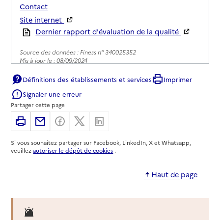
Contact
Site internet
Rapport HAS
Dernier rapport d'évaluation de la qualité
Source des données : Finess n° 340025352
Mis à jour le : 08/09/2024
Service autonomie à domicile (aide)
Définitions des établissements et services
Imprimer
1001 services
Signaler une erreur
Partager cette page
Adresse
34 grand Rue Louis Bouis
34160
-
Sussargues
Imprimer
Partager par email
Partager sur Facebook
Partager sur X
Partager sur Linkedin
Si vous souhaitez partager sur Facebook, LinkedIn, X et Whatsapp,
09 86 23 23 60
veuillez
autoriser le dépôt de cookies
.
Contact
Site internet
Haut de page
Rapport HAS
Voir la fiche
Source des données : Finess n° 340029982
Mis à jour le : 23/07/2026