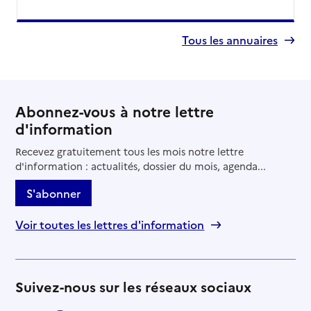
Contact
Site internet
Tous les annuaires
Rapport HAS
Voir la fiche
Source des données : Finess n° 340024504
Mis à jour le : 22/07/2026
Abonnez-vous à notre lettre
Service autonomie à domicile (aide)
d'information
Acserdom
Recevez gratuitement tous les mois notre lettre
Adresse
57 route de Rochelongue
d'information : actualités, dossier du mois, agenda...
34300
-
Agde
S'abonner
04 67 32 70 54
Voir toutes les lettres d'information
Contact
Site internet
Rapport HAS
Dernier rapport d'évaluation de la qualité
Voir la fiche
Suivez-nous sur les réseaux sociaux