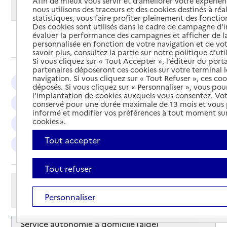
Afin de mieux vous servir et d’améliorer votre expérienc
Modifier ma recherche
nous utilisons des traceurs et des cookies destinés à réal
statistiques, vous faire profiter pleinement des fonction
Des cookies sont utilisés dans le cadre de campagne d
évaluer la performance des campagnes et afficher de la
Ajouter cette recherche aux favoris
personnalisée en fonction de votre navigation et de vot
savoir plus, consultez la partie sur notre politique d'uti
Si vous cliquez sur « Tout Accepter », l’éditeur du porta
partenaires déposeront ces cookies sur votre terminal l
navigation. Si vous cliquez sur « Tout Refuser », ces co
Montpellier : 33
Béziers : 22
Sète : 13
déposés. Si vous cliquez sur « Personnaliser », vous pou
l’implantation de cookies auxquels vous consentez. Vot
Agde : 9
Lunel : 7
Bédarieux : 5
conservé pour une durée maximale de 13 mois et vous
informé et modifier vos préférences à tout moment sur
cookies ».
Saint-Jean-de-Védas : 5
Lattes : 5
Lodève : 4
Tout accepter
Clermont-l'Hérault : 4
Tout refuser
Afficher les résultats par:
Personnaliser
Mode liste
Mode carte
Service autonomie à domicile (aide)