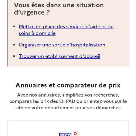
Vous êtes dans une situation
Service autonomie à domicile (aide)
d’urgence ?
3AP
Adresse
47 rue du Moulin de Sémalen
Mettre en place des services d'aide et de
34000
-
Montpellier
soins à domicile
Organiser une sortie d'hospitalisation
04 99 41 46 46
Contact
Trouver un établissement d'accueil
Site internet
Rapport HAS
Voir la fiche
Annuaires et comparateur de prix
Source des données : Finess n° 340025998
Mis à jour le : 22/07/2026
Avec nos annuaires, simplifiez vos recherches,
comparez les prix des EHPAD ou orientez-vous sur le
Service autonomie à domicile (aide)
AASD
site de votre département pour vos démarches
Adresse
Avenue Camille Saint Saëns
34500
-
Béziers