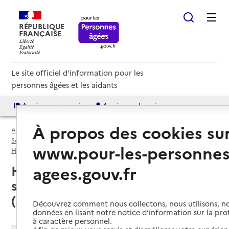
RÉPUBLIQUE
FRANÇAISE
Le site officiel d'information pour les
personnes âgées et les aidants
Accès aux annuaires
Accès par besoin
À propos des cookies su
Accueil
Espace annuaire
Services autonomie à domicile (aide) par département
www.pour-les-personnes
Hérault (34)
Service autonomie à domicile (aide)
agees.gouv.fr
Hérault (34) : liste des 203
services autonomie à domicile
(aide)
Découvrez comment nous collectons, nous utilisons, no
données en lisant notre notice d’information sur la pr
à caractère personnel.