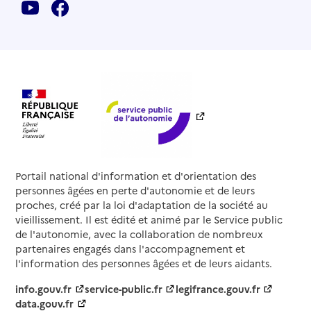
Source des données : Finess n° 340025337
Mis à jour le : 22/07/2026
Service autonomie à domicile (aide)
Adapt 34
Adresse
7 avenue Pierre Verdier
34500
-
Béziers
04 67 76 32 12
Contact
Site internet
Portail national d'information et d'orientation des
Rapport HAS
personnes âgées en perte d'autonomie et de leurs
Source des données : Finess n° 340016021
proches, créé par la loi d'adaptation de la société au
Mis à jour le : 08/09/2024
vieillissement. Il est édité et animé par le Service public
de l'autonomie, avec la collaboration de nombreux
Service autonomie à domicile (aide)
Adapt 34
partenaires engagés dans l'accompagnement et
l'information des personnes âgées et de leurs aidants.
Adresse
8 boulevard des Arceaux
info.gouv.fr
service-public.fr
legifrance.gouv.fr
34000
-
Montpellier
data.gouv.fr