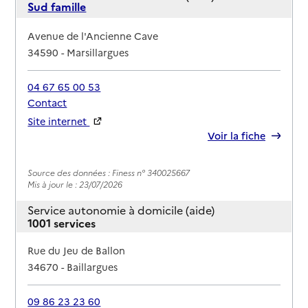
Sud famille
Adresse
Avenue de l'Ancienne Cave
34590
-
Marsillargues
04 67 65 00 53
Contact
Site internet
Rapport HAS
Voir la fiche
Source des données : Finess n° 340025667
Mis à jour le : 23/07/2026
Service autonomie à domicile (aide)
1001 services
Adresse
Rue du Jeu de Ballon
34670
-
Baillargues
09 86 23 23 60