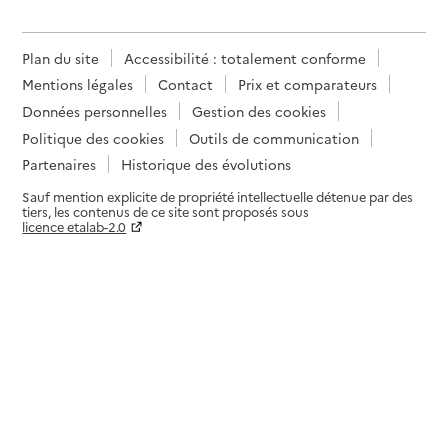
04 67 76 32 12
Contact
Plan du site
Accessibilité : totalement conforme
Site internet
Mentions légales
Contact
Prix et comparateurs
Rapport HAS
Données personnelles
Gestion des cookies
Source des données : Finess n° 340028687
Mis à jour le : 08/09/2024
Politique des cookies
Outils de communication
Partenaires
Historique des évolutions
Service autonomie à domicile (aide)
Adapt 34
Sauf mention explicite de propriété intellectuelle détenue par des
tiers, les contenus de ce site sont proposés sous
Adresse
licence etalab-2.0
18bis avenue Alfred Bouat
34140
-
Bouzigues
Paramètres sur le choix des cookies
04 67 78 98 24
Contact
Site internet
Rapport HAS
Source des données : Finess n° 340028695
Mis à jour le : 08/09/2024