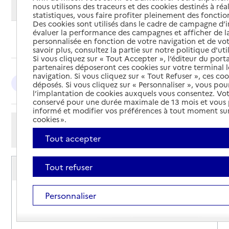
nous utilisons des traceurs et des cookies destinés à réal
Modifier ma recherche
statistiques, vous faire profiter pleinement des fonction
Des cookies sont utilisés dans le cadre de campagne d
évaluer la performance des campagnes et afficher de la
Ajouter cette recherche aux favoris
personnalisée en fonction de votre navigation et de vot
savoir plus, consultez la partie sur notre politique d'uti
Si vous cliquez sur « Tout Accepter », l’éditeur du porta
partenaires déposeront ces cookies sur votre terminal l
navigation. Si vous cliquez sur « Tout Refuser », ces co
Ajaccio : 8
Porto-Vecchio : 3
Afa : 2
déposés. Si vous cliquez sur « Personnaliser », vous pou
l’implantation de cookies auxquels vous consentez. Vot
conservé pour une durée maximale de 13 mois et vous
informé et modifier vos préférences à tout moment sur
cookies ».
Afficher les résultats par:
Mode liste
Mode carte
Tout accepter
Service autonomie à domicile (aide)
Tout refuser
04 20 04 35 88
Adresse
Sari-Solenzara Maison des services de la Poste Le
Personnaliser
Bourg
20145
-
Sari-Solenzara