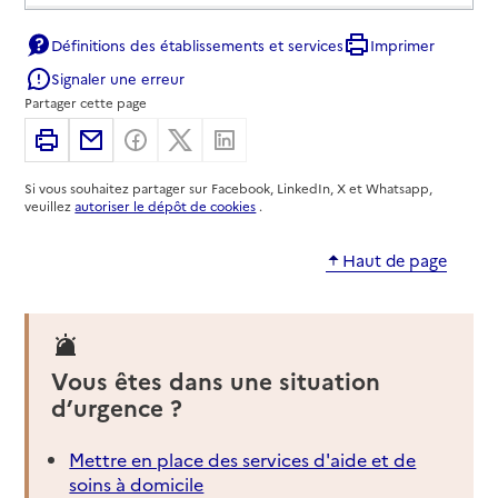
Service autonomie à domicile (aide)
Aiutu In Casa
Définitions des établissements et services
Imprimer
Signaler une erreur
Adresse
15 avenue colonel Colonna d'Ornano - Résidence
Partager cette page
Triana local LC24 RDC
20000
-
Ajaccio
Imprimer
Partager par email
Partager sur Facebook
Partager sur X
Partager sur Linkedin
Si vous souhaitez partager sur Facebook, LinkedIn, X et Whatsapp,
07 89 63 92 78
veuillez
autoriser le dépôt de cookies
.
Contact
Site internet
Haut de page
Rapport HAS
Voir la fiche
Source des données : Finess n° 2A0004222
Mis à jour le : 22/07/2026
Vous êtes dans une situation
Service autonomie à domicile (aide)
d’urgence ?
Amapa
Adresse
8 cours du Général Leclerc
Mettre en place des services d'aide et de
20000
-
Ajaccio
soins à domicile