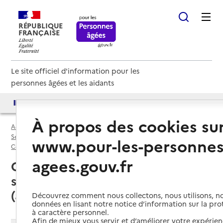
RÉPUBLIQUE
FRANÇAISE
Le site officiel d'information pour les
personnes âgées et les aidants
Accès aux annuaires
Accès par besoin
À propos des cookies su
Accueil
Espace annuaire
Services autonomie à domicile (aide) par département
www.pour-les-personnes
Corse-du-Sud (2A)
Service autonomie à domicile (aide)
agees.gouv.fr
Corse-du-Sud (2A) : liste des 29
services autonomie à domicile
(aide)
Découvrez comment nous collectons, nous utilisons, no
données en lisant notre notice d’information sur la pr
à caractère personnel.
Afin de mieux vous servir et d’améliorer votre expérienc