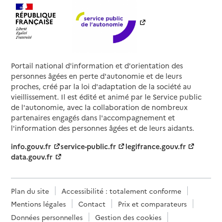
Source des données : Finess n° 2A0004479
Mis à jour le : 22/07/2026
Service autonomie à domicile (aide)
Per Elli
Adresse
Maison des services de la Poste Le Bourg
Portail national d'information et d'orientation des
20146
-
Sotta
personnes âgées en perte d'autonomie et de leurs
proches, créé par la loi d'adaptation de la société au
04 20 04 35 88
vieillissement. Il est édité et animé par le Service public
de l'autonomie, avec la collaboration de nombreux
Contact
partenaires engagés dans l'accompagnement et
Site internet
l'information des personnes âgées et de leurs aidants.
Rapport HAS
Voir la fiche
info.gouv.fr
service-public.fr
legifrance.gouv.fr
data.gouv.fr
Source des données : Finess n° 2A0004495
Mis à jour le : 22/07/2026
Service autonomie à domicile (aide)
Plan du site
Accessibilité : totalement conforme
Services ADMR
Mentions légales
Contact
Prix et comparateurs
Adresse
Corsu Jean Etienne Colonna
Données personnelles
Gestion des cookies