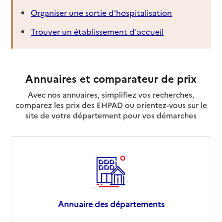
Organiser une sortie d'hospitalisation
04 95 20 22 24
Contact
Trouver un établissement d'accueil
Rapport HAS
Voir la fiche
Source des données : Finess n° 2A0004289
Annuaires et comparateur de prix
Mis à jour le : 23/07/2026
Service autonomie à domicile (aide)
Avec nos annuaires, simplifiez vos recherches,
Amapa
comparez les prix des EHPAD ou orientez-vous sur le
site de votre département pour vos démarches
Adresse
13 carrughju Jean Jaurès
20137
-
Porto-Vecchio
04 95 77 01 01
Contact
Rapport HAS
Voir la fiche
Annuaire des départements
Source des données : Finess n° 2A0004297
Mis à jour le : 23/07/2026