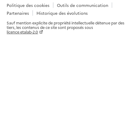
20160
-
Vico
Politique des cookies
Outils de communication
Partenaires
Historique des évolutions
04 95 24 35 02
Sauf mention explicite de propriété intellectuelle détenue par des
Site internet
tiers, les contenus de ce site sont proposés sous
Rapport HAS
Voir la fiche
licence etalab-2.0
Paramètres sur le choix des cookies
Source des données : Finess n° 2A0005294
Mis à jour le : 23/07/2026
Service autonomie à domicile (aide)
Services ADMR
Adresse
A Sorba
20170
-
Levie
04 95 74 08 78
Site internet
Rapport HAS
Voir la fiche
Source des données : Finess n° 2A0005229