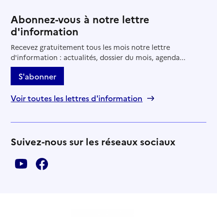
Abonnez-vous à notre lettre
04 95 27 32 55
d'information
Contact
Site internet
Recevez gratuitement tous les mois notre lettre
Rapport HAS
Voir la fiche
d'information : actualités, dossier du mois, agenda...
S'abonner
Source des données : Finess n° 2A0004248
Mis à jour le : 22/07/2026
Voir toutes les lettres d'information
Service autonomie à domicile (aide)
Per Elli
Adresse
Buriccia LD Ustaria
Suivez-nous sur les réseaux sociaux
20167
-
Peri
06 29 97 06 00
Contact
Rapport HAS
Voir la fiche