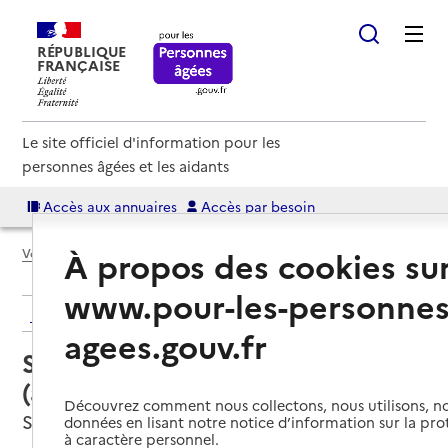
RÉPUBLIQUE
FRANÇAISE
Le site officiel d'information pour les
personnes âgées et les aidants
Accès aux annuaires
Accès par besoin
À propos des cookies su
Voir le fil d’Ariane
www.pour-les-personnes
Retour aux résultats de l'annuaire
agees.gouv.fr
Service autonomie à domicile
(aide) – I Capi bianchi
Découvrez comment nous collectons, nous utilisons, no
Sartène, CORSE-DU-SUD
données en lisant notre notice d’information sur la pr
à caractère personnel.