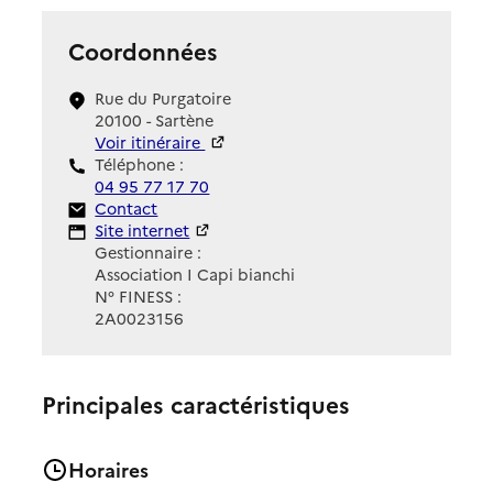
Coordonnées
Rue du Purgatoire
20100 - Sartène
Voir itinéraire
Téléphone :
04 95 77 17 70
Contact
Contact
Site Internet
Site internet
Gestionnaire :
Association I Capi bianchi
N° FINESS :
2A0023156
Principales caractéristiques
Horaires