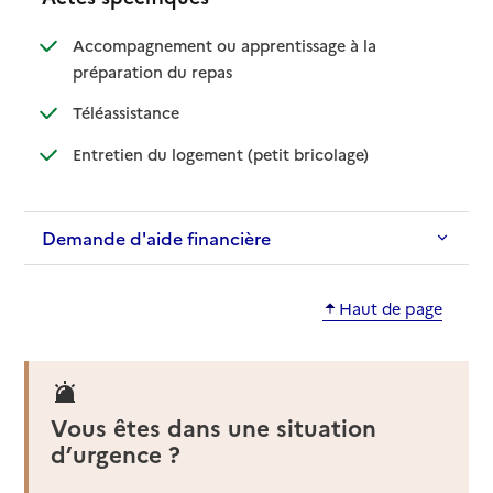
Accompagnement ou apprentissage à la
: disponible
: non disponible
préparation du repas
: disponible
: non disponible
Téléassistance
: disponible
: non disponible
Entretien du logement (petit bricolage)
Demande d'aide financière
Haut de page
Vous êtes dans une situation
d’urgence ?