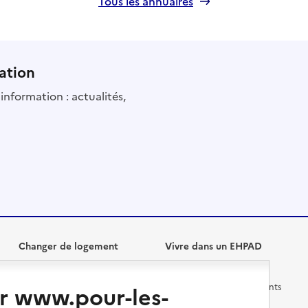
Tous les annuaires
ation
information : actualités,
Changer de logement
Vivre dans un EHPAD
Les questions à se poser
Les différents établissements
r www.pour-les-
médicalisés