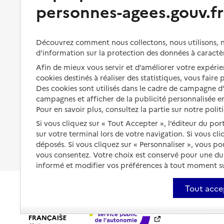
Bénéficier de soins à domicile
personnes-agees.gouv.fr
Aménager son logement et
s'équiper
Aides financières
Préserver son autonomie et sa
Solutions d'accueil temporaire
Découvrez comment nous collectons, nous utilisons, no
santé
d’information sur la protection des données à caractè
Partager son logement
Afin de mieux vous servir et d’améliorer votre expérien
Organiser à l'avance sa propre
protection
cookies destinés à réaliser des statistiques, vous faire
Vivre à domicile avec une
maladie ou un handicap
Des cookies sont utilisés dans le cadre de campagne 
Les mesures de protection
campagnes et afficher de la publicité personnalisée en
Être hospitalisé
Pour en savoir plus, consultez la partie sur notre polit
Les obligations de la famille
Si vous cliquez sur « Tout Accepter », l’éditeur du por
Fin de vie à domicile
À qui s’adresser ?
sur votre terminal lors de votre navigation. Si vous cl
déposés. Si vous cliquez sur « Personnaliser », vous p
Les politiques du grand âge
vous consentez. Votre choix est conservé pour une d
informé et modifier vos préférences à tout moment sur
Tout acce