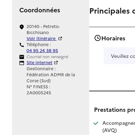
Principales 
Coordonnées
20140 - Petreto-
Bicchisano
Horaires
Voir itinéraire
Téléphone :
04 95 24 38 95
Veuillez c
Contact
Courriel non renseigné
Site Internet
Site internet
Gestionnaire :
Fédération ADMR de la
Corse (Sud)
N° FINESS :
2A0005245
Prestations p
Accompagnemen
: disponible
: non dispo
(AVQ)