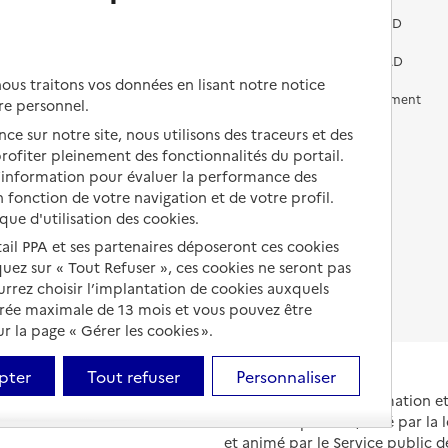
Vivre dans une résidence avec
services pour seniors
Préparer l'entrée en EHPAD
Vivre chez un proche
Aides financières en EHPAD
us traitons vos données en lisant notre notice
Vivre en accueil familial
Prévention, accompagnement
re personnel.
et soins
ce sur notre site, nous utilisons des traceurs et des
Autres solutions de logement
 profiter pleinement des fonctionnalités du portail.
Comprendre les prix en
EHPAD
d’information pour évaluer la performance des
 fonction de votre navigation et de votre profil.
Droits en EHPAD
ique d'utilisation des cookies.
tail PPA et ses partenaires déposeront ces cookies
Fin de vie en EHPAD
iquez sur « Tout Refuser », ces cookies ne seront pas
ourrez choisir l’implantation de cookies auxquels
urée maximale de 13 mois et vous pouvez être
 la page « Gérer les cookies ».
pter
Tout refuser
Personnaliser
Portail national d'information 
et de leurs proches, créé par la l
et animé par le Service public 