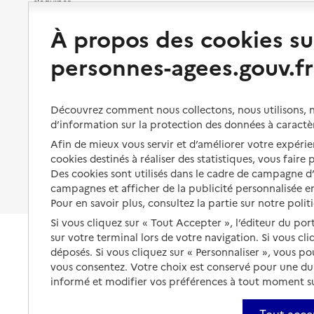
s'équiper
Aides financières
À propos des cookies su
Préserver son autonomie et sa
Solutions d'accueil temporaire
03 22 86 70 40
santé
Site internet
personnes-agees.gouv.fr
Partager son logement
Organiser à l'avance sa propre
Rapport HAS
protection
Voir la fiche
Vivre à domicile avec une
maladie ou un handicap
Les mesures de protection
Découvrez comment nous collectons, nous utilisons, no
Source des données : Finess n° 800008484
Être hospitalisé
d’information sur la protection des données à caractè
Mis à jour le : 23/07/2026
Les obligations de la famille
Afin de mieux vous servir et d’améliorer votre expérien
Fin de vie à domicile
Service autonomie à domicile (aide)
cookies destinés à réaliser des statistiques, vous faire
À qui s’adresser ?
ADMR
Des cookies sont utilisés dans le cadre de campagne 
Les politiques du grand âge
campagnes et afficher de la publicité personnalisée en
Adresse
36 rue Roger Salengro
Pour en savoir plus, consultez la partie sur notre polit
80320
-
Chaulnes
Si vous cliquez sur « Tout Accepter », l’éditeur du por
sur votre terminal lors de votre navigation. Si vous cl
01 44 65 55 55
déposés. Si vous cliquez sur « Personnaliser », vous p
Contact
vous consentez. Votre choix est conservé pour une d
informé et modifier vos préférences à tout moment sur
Site internet
Rapport HAS
Tout acce