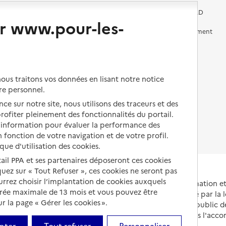
Vivre chez un proche
Aides financières en EHPAD
r www.pour-les-
Vivre en accueil familial
Prévention, accompagnement
et soins
Autres solutions de logement
Comprendre les prix en
EHPAD
us traitons vos données en lisant notre notice
Droits en EHPAD
re personnel.
ce sur notre site, nous utilisons des traceurs et des
Fin de vie en EHPAD
 profiter pleinement des fonctionnalités du portail.
d’information pour évaluer la performance des
 fonction de votre navigation et de votre profil.
ique d'utilisation des cookies.
tail PPA et ses partenaires déposeront ces cookies
iquez sur « Tout Refuser », ces cookies ne seront pas
ourrez choisir l’implantation de cookies auxquels
Portail national d'information 
urée maximale de 13 mois et vous pouvez être
et de leurs proches, créé par la l
 la page « Gérer les cookies ».
et animé par le Service public 
partenaires engagés dans l'acc
pter
Tout refuser
Personnaliser
leurs aidants.