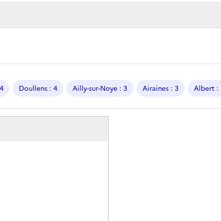
 4
Doullens : 4
Ailly-sur-Noye : 3
Airaines : 3
Albert :