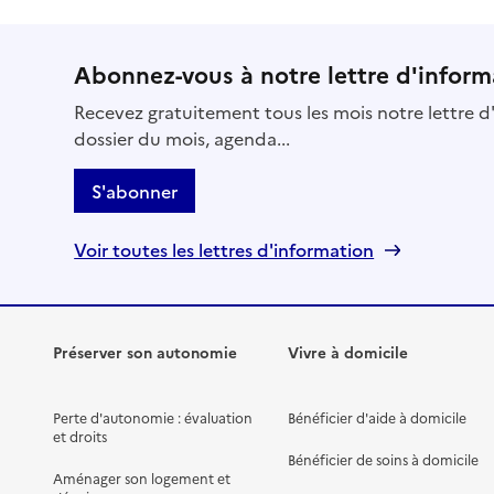
Mis à jour le : 31/07/2026
Service autonomie à domicile (aide)
Abonnez-vous à notre lettre d'inform
ADMR
Recevez gratuitement tous les mois notre lettre d'
Adresse
2 place du général Leclerc
dossier du mois, agenda...
80190
-
Nesle
S'abonner
03 22 88 86 97
Site internet
Voir toutes les lettres d'information
Rapport HAS
Voir la fiche
Source des données : Finess n° 800008435
Préserver son autonomie
Vivre à domicile
Mis à jour le : 23/07/2026
Service autonomie à domicile (aide)
ADMR
Perte d'autonomie : évaluation
Bénéficier d'aide à domicile
et droits
Adresse
Bénéficier de soins à domicile
7 rue de la République
Aménager son logement et
80240
-
Roisel