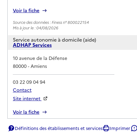
Voir la fiche
Source des données : Finess n° 800022154
Mis à jour le : 04/08/2026
Service autonomie à domicile (aide)
ADHAP Services
Adresse
10 avenue de la Défense
80000
-
Amiens
03 22 09 04 94
Contact
Site internet
Rapport HAS
Voir la fiche
Source des données : Finess n° 800021347
Définitions des établissements et services
Imprimer
Mis à jour le : 04/08/2026