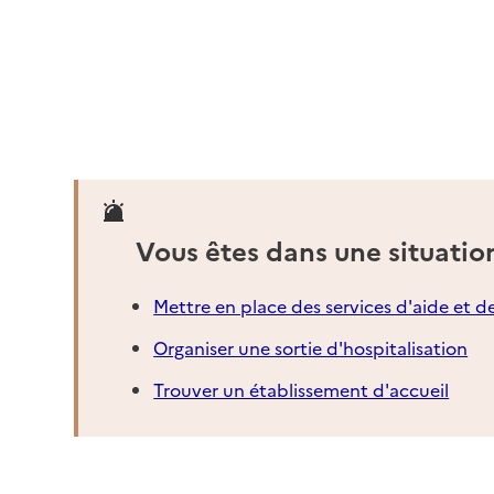
Service autonomie à domicile (aide)
ADHAP Services
Adresse
3 rue Béranger
80200
-
Péronne
03 22 84 00 84
Site internet
Rapport HAS
Vous êtes dans une situatio
Voir la fiche
Source des données : Finess n° 800021842
Mettre en place des services d'aide et d
Mis à jour le : 04/08/2026
Organiser une sortie d'hospitalisation
Service autonomie à domicile (aide)
ADHAP Services
Trouver un établissement d'accueil
Adresse
2 rue Aristide Briand
80500
-
Montdidier