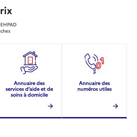
rix
es EHPAD
rches
Annuaire des
Annuaire des
services d’aide et de
numéros utiles
soins à domicile