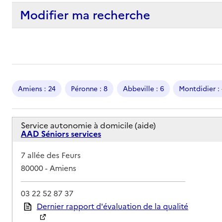
Modifier ma recherche
Amiens : 24
Péronne : 8
Abbeville : 6
Montdidier :
Service autonomie à domicile (aide)
AAD Séniors services
Adresse
7 allée des Feurs
80000
-
Amiens
03 22 52 87 37
Rapport HAS
Dernier rapport d'évaluation de la qualité