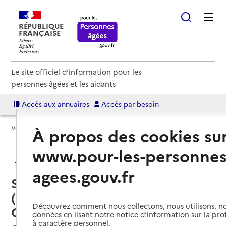
RÉPUBLIQUE
FRANÇAISE
Le site officiel d'information pour les
personnes âgées et les aidants
Accès aux annuaires
Accès par besoin
Voir le fil d’Ariane
À propos des cookies su
www.pour-les-personnes
Retour aux résultats de l'annuaire
agees.gouv.fr
Service autonomie à domicile
(aide) – Services de la
Découvrez comment nous collectons, nous utilisons, no
Communauté de communes
données en lisant notre notice d’information sur la pr
à caractère personnel.