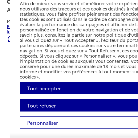
d'Ailly
Afin de mieux vous servir et d’améliorer votre expérienc
nous utilisons des traceurs et des cookies destinés à réal
Ailly-le-Haut-Clocher, SOMME
statistiques, vous faire profiter pleinement des fonction
Des cookies sont utilisés dans le cadre de campagne d
Mis à jour le
23/07/2026
évaluer la performance des campagnes et afficher de la
Rechercher les établissements et services autour de Ailly-
personnalisée en fonction de votre navigation et de vot
le-Haut-Clocher.
savoir plus, consultez la partie sur notre politique d'uti
Signaler une erreur
Si vous cliquez sur « Tout Accepter », l’éditeur du porta
partenaires déposeront ces cookies sur votre terminal l
navigation. Si vous cliquez sur « Tout Refuser », ces co
déposés. Si vous cliquez sur « Personnaliser », vous pou
l’implantation de cookies auxquels vous consentez. Vot
conservé pour une durée maximale de 13 mois et vous
informé et modifier vos préférences à tout moment sur
cookies ».
Tout accepter
Tout refuser
Personnaliser
Tout déplier