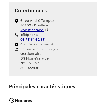
Coordonnées
6 rue André Tempez
80600 - Doullens
Voir itinéraire
Téléphone :
06 75 61 62 85
Contact
Courriel non renseigné
Site Internet
Site internet non renseigné
Gestionnaire :
DS Home'service
N° FINESS :
800022436
Principales caractéristiques
Horaires