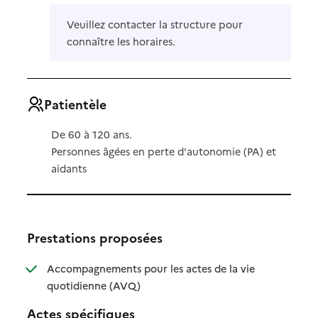
Veuillez contacter la structure pour
connaître les horaires.
Patientèle
De 60 à 120 ans.
Personnes âgées en perte d'autonomie (PA) et
aidants
Prestations proposées
Accompagnements pour les actes de la vie
: disponible
: non disponible
quotidienne (AVQ)
Actes spécifiques