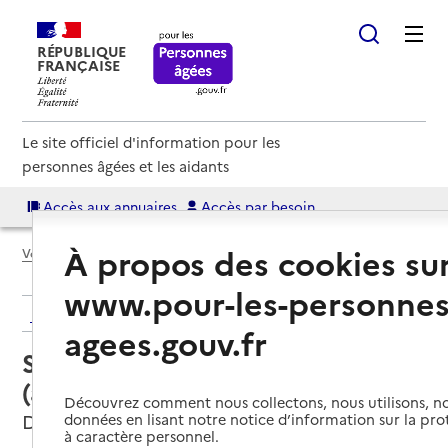
RÉPUBLIQUE
FRANÇAISE
Le site officiel d'information pour les
personnes âgées et les aidants
Accès aux annuaires
Accès par besoin
À propos des cookies su
Voir le fil d’Ariane
www.pour-les-personnes
Retour aux résultats de l'annuaire
agees.gouv.fr
Service autonomie à domicile
(aide) – DS Home'service
Découvrez comment nous collectons, nous utilisons, no
Doullens, SOMME
données en lisant notre notice d’information sur la pr
à caractère personnel.