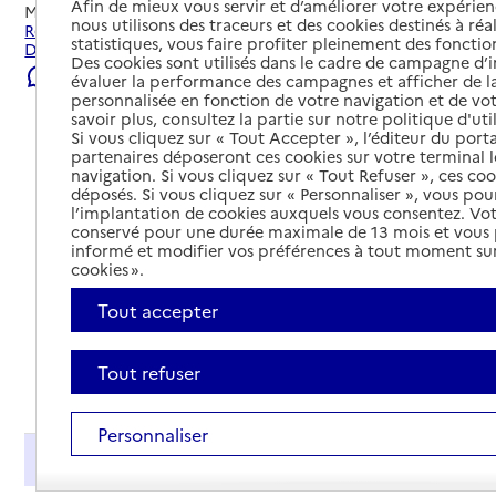
Afin de mieux vous servir et d’améliorer votre expérienc
Mis à jour le
04/08/2026
nous utilisons des traceurs et des cookies destinés à réal
Rechercher les établissements et services autour de
statistiques, vous faire profiter pleinement des fonction
Doullens.
Des cookies sont utilisés dans le cadre de campagne d
Signaler une erreur
évaluer la performance des campagnes et afficher de la
personnalisée en fonction de votre navigation et de vot
savoir plus, consultez la partie sur notre politique d'uti
Si vous cliquez sur « Tout Accepter », l’éditeur du porta
partenaires déposeront ces cookies sur votre terminal l
navigation. Si vous cliquez sur « Tout Refuser », ces co
déposés. Si vous cliquez sur « Personnaliser », vous pou
l’implantation de cookies auxquels vous consentez. Vot
conservé pour une durée maximale de 13 mois et vous
informé et modifier vos préférences à tout moment sur
cookies ».
Tout accepter
Tout refuser
Tout déplier
Personnaliser
Présentation