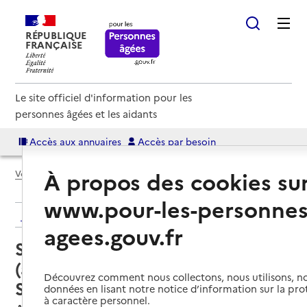
RÉPUBLIQUE
FRANÇAISE
Le site officiel d'information pour les
personnes âgées et les aidants
Accès aux annuaires
Accès par besoin
À propos des cookies su
Voir le fil d’Ariane
www.pour-les-personnes
Retour aux résultats de l'annuaire
agees.gouv.fr
Service autonomie à domicile
(aide) – Domitys la Plume de
Découvrez comment nous collectons, nous utilisons, no
Samara
données en lisant notre notice d’information sur la pr
à caractère personnel.