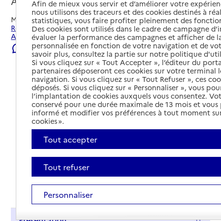
Amiens, SOMME
Afin de mieux vous servir et d’améliorer votre expérienc
nous utilisons des traceurs et des cookies destinés à réal
Mis à jour le
04/08/2026
statistiques, vous faire profiter pleinement des fonction
Rechercher les établissements et services autour de
Des cookies sont utilisés dans le cadre de campagne d
Amiens.
évaluer la performance des campagnes et afficher de la
personnalisée en fonction de votre navigation et de vot
Signaler une erreur
savoir plus, consultez la partie sur notre politique d'uti
Si vous cliquez sur « Tout Accepter », l’éditeur du porta
partenaires déposeront ces cookies sur votre terminal l
navigation. Si vous cliquez sur « Tout Refuser », ces co
déposés. Si vous cliquez sur « Personnaliser », vous pou
l’implantation de cookies auxquels vous consentez. Vot
conservé pour une durée maximale de 13 mois et vous
informé et modifier vos préférences à tout moment sur
cookies ».
Tout accepter
Tout refuser
Tout déplier
Personnaliser
Présentation