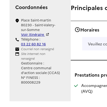
Principales 
Coordonnées
Place Saint-martin
80230 - Saint-Valery-
Horaires
sur-Somme
Voir itinéraire
Téléphone :
Veuillez c
03 22 60 82 16
Contact
Courriel non renseigné
Site Internet
Site internet non
renseigné
Gestionnaire :
Centre communal
d'action sociale (CCAS)
Prestations p
N° FINESS :
800008229
Accompagnemen
: disponible
: non dispo
(AVQ)