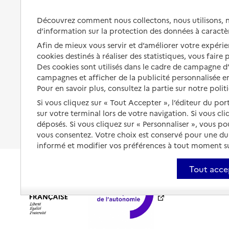
Préserver son autonomie et sa
Solutions d'accueil temporaire
Découvrez comment nous collectons, nous utilisons, no
santé
d’information sur la protection des données à caractè
Partager son logement
Organiser à l'avance sa propre
Afin de mieux vous servir et d’améliorer votre expérien
protection
Vivre à domicile avec une
cookies destinés à réaliser des statistiques, vous faire
maladie ou un handicap
Des cookies sont utilisés dans le cadre de campagne 
Les mesures de protection
campagnes et afficher de la publicité personnalisée en
Être hospitalisé
Pour en savoir plus, consultez la partie sur notre polit
Les obligations de la famille
Si vous cliquez sur « Tout Accepter », l’éditeur du por
Fin de vie à domicile
À qui s’adresser ?
sur votre terminal lors de votre navigation. Si vous cl
déposés. Si vous cliquez sur « Personnaliser », vous p
Les politiques du grand âge
vous consentez. Votre choix est conservé pour une d
informé et modifier vos préférences à tout moment sur
Tout acce