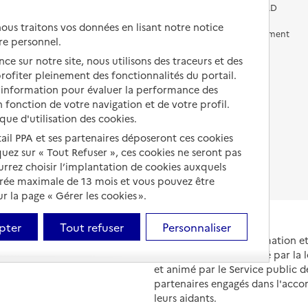
Vivre chez un proche
Aides financières en EHPAD
us traitons vos données en lisant notre notice
Vivre en accueil familial
Prévention, accompagnement
re personnel.
et soins
Autres solutions de logement
ce sur notre site, nous utilisons des traceurs et des
Comprendre les prix en
 profiter pleinement des fonctionnalités du portail.
EHPAD
d’information pour évaluer la performance des
 fonction de votre navigation et de votre profil.
Droits en EHPAD
ique d'utilisation des cookies.
Fin de vie en EHPAD
tail PPA et ses partenaires déposeront ces cookies
iquez sur « Tout Refuser », ces cookies ne seront pas
ourrez choisir l’implantation de cookies auxquels
urée maximale de 13 mois et vous pouvez être
 la page « Gérer les cookies ».
pter
Tout refuser
Personnaliser
Portail national d'information 
et de leurs proches, créé par la l
et animé par le Service public 
partenaires engagés dans l'acc
leurs aidants.