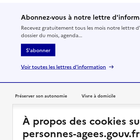
Abonnez-vous à notre lettre d'inform
Recevez gratuitement tous les mois notre lettre d'
dossier du mois, agenda...
S'abonner
Voir toutes les lettres d'information
Préserver son autonomie
Vivre à domicile
Perte d'autonomie : évaluation
Bénéficier d'aide à domicile
À propos des cookies su
et droits
Bénéficier de soins à domicile
personnes-agees.gouv.fr
Aménager son logement et
s'équiper
Aides financières