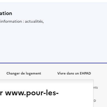
ation
information : actualités,
Changer de logement
Vivre dans un EHPAD
Les questions à se poser
Les différents établissements
r www.pour-les-
médicalisés
Vivre dans une résidence avec
services pour seniors
Préparer l'entrée en EHPAD