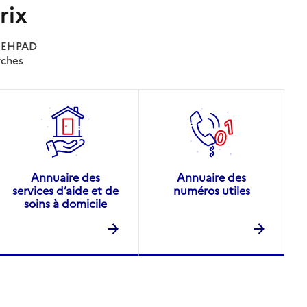
rix
es EHPAD
rches
Annuaire des
Annuaire des
services d’aide et de
numéros utiles
soins à domicile