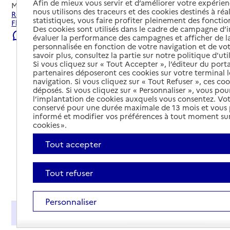
Afin de mieux vous servir et d’améliorer votre expérienc
Mis à jour le
04/08/2026
nous utilisons des traceurs et des cookies destinés à réal
Rechercher les établissements et services autour de Tilloy-
statistiques, vous faire profiter pleinement des fonction
Floriville.
Des cookies sont utilisés dans le cadre de campagne d
Signaler une erreur
évaluer la performance des campagnes et afficher de la
personnalisée en fonction de votre navigation et de vot
savoir plus, consultez la partie sur notre politique d'uti
Si vous cliquez sur « Tout Accepter », l’éditeur du porta
partenaires déposeront ces cookies sur votre terminal l
navigation. Si vous cliquez sur « Tout Refuser », ces co
déposés. Si vous cliquez sur « Personnaliser », vous pou
l’implantation de cookies auxquels vous consentez. Vot
conservé pour une durée maximale de 13 mois et vous
informé et modifier vos préférences à tout moment sur
cookies ».
Tout accepter
Tout refuser
Tout déplier
Personnaliser
Présentation