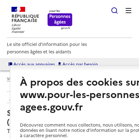
RÉPUBLIQUE
FRANÇAISE
Le site officiel d'information pour les
personnes âgées et les aidants
Accès aux annuaires
Accès par besoin
À propos des cookies su
Voir le fil d’Ariane
www.pour-les-personnes
Retour aux résultats de l'annuaire
agees.gouv.fr
Service autonomie à domicile
(aide) – Association le Madopeh
Découvrez comment nous collectons, nous utilisons, no
Tilloy-Floriville, SOMME
données en lisant notre notice d’information sur la pr
à caractère personnel.