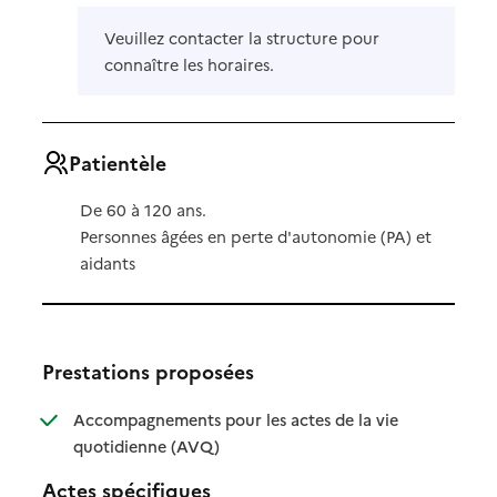
Veuillez contacter la structure pour
connaître les horaires.
Patientèle
De 60 à 120 ans.
Personnes âgées en perte d'autonomie (PA) et
aidants
Prestations proposées
Accompagnements pour les actes de la vie
: disponible
: non disponible
quotidienne (AVQ)
Actes spécifiques