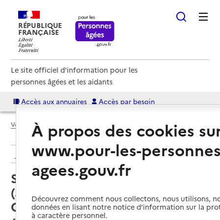
RÉPUBLIQUE
FRANÇAISE
Le site officiel d'information pour les
personnes âgées et les aidants
Accès aux annuaires
Accès par besoin
À propos des cookies su
Voir le fil d’Ariane
www.pour-les-personnes
Retour aux résultats de l'annuaire
agees.gouv.fr
Service autonomie à domicile
(aide) – Services Amapa-
Découvrez comment nous collectons, nous utilisons, no
Ohsmose
données en lisant notre notice d’information sur la pr
à caractère personnel.