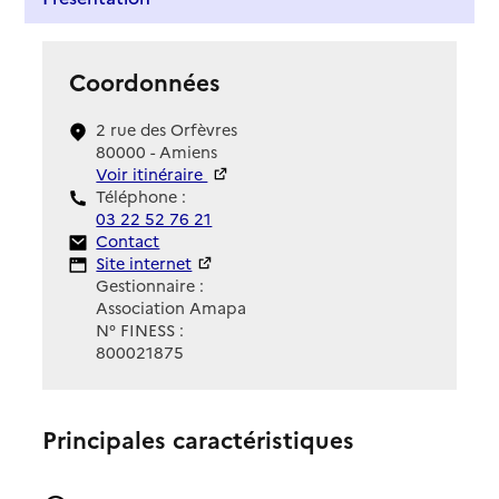
Coordonnées
2 rue des Orfèvres
80000 - Amiens
Voir itinéraire
Téléphone :
03 22 52 76 21
Contact
Contact
Site Internet
Site internet
Gestionnaire :
Association Amapa
N° FINESS :
800021875
Principales caractéristiques