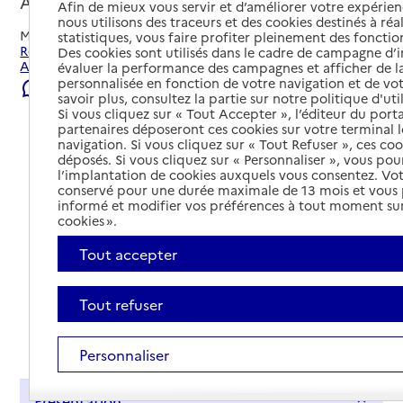
Amiens, SOMME
Afin de mieux vous servir et d’améliorer votre expérienc
nous utilisons des traceurs et des cookies destinés à réal
Mis à jour le
04/08/2026
statistiques, vous faire profiter pleinement des fonction
Rechercher les établissements et services autour de
Des cookies sont utilisés dans le cadre de campagne d
Amiens.
évaluer la performance des campagnes et afficher de la
personnalisée en fonction de votre navigation et de vot
Signaler une erreur
savoir plus, consultez la partie sur notre politique d'uti
Si vous cliquez sur « Tout Accepter », l’éditeur du porta
partenaires déposeront ces cookies sur votre terminal l
navigation. Si vous cliquez sur « Tout Refuser », ces co
déposés. Si vous cliquez sur « Personnaliser », vous pou
l’implantation de cookies auxquels vous consentez. Vot
conservé pour une durée maximale de 13 mois et vous
informé et modifier vos préférences à tout moment sur
cookies ».
Tout accepter
Tout refuser
Tout déplier
Personnaliser
Présentation