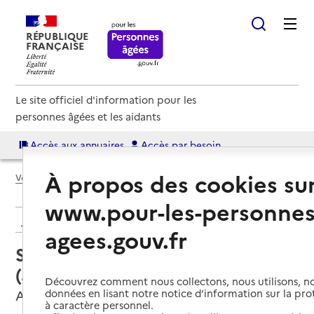
RÉPUBLIQUE
FRANÇAISE
Le site officiel d'information pour les
personnes âgées et les aidants
Accès aux annuaires
Accès par besoin
À propos des cookies su
Voir le fil d’Ariane
www.pour-les-personnes
Retour aux résultats de l'annuaire
agees.gouv.fr
Service autonomie à domicile
(aide) – OUIHELP - AMIENS
Découvrez comment nous collectons, nous utilisons, no
données en lisant notre notice d’information sur la pr
Amiens, SOMME
à caractère personnel.