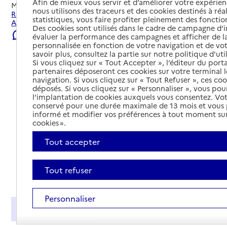
Afin de mieux vous servir et d’améliorer votre expérienc
Mis à jour le
04/08/2026
nous utilisons des traceurs et des cookies destinés à réal
Rechercher les établissements et services autour de
statistiques, vous faire profiter pleinement des fonction
Amiens.
Des cookies sont utilisés dans le cadre de campagne d
Signaler une erreur
évaluer la performance des campagnes et afficher de la
personnalisée en fonction de votre navigation et de vot
savoir plus, consultez la partie sur notre politique d'uti
Si vous cliquez sur « Tout Accepter », l’éditeur du porta
partenaires déposeront ces cookies sur votre terminal l
navigation. Si vous cliquez sur « Tout Refuser », ces co
déposés. Si vous cliquez sur « Personnaliser », vous pou
l’implantation de cookies auxquels vous consentez. Vot
conservé pour une durée maximale de 13 mois et vous
informé et modifier vos préférences à tout moment sur
cookies ».
Tout accepter
Tout refuser
Tout déplier
Personnaliser
Présentation