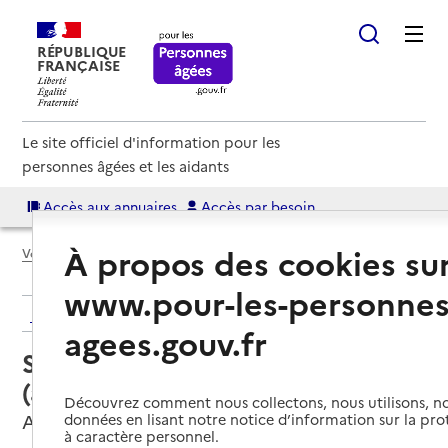
RÉPUBLIQUE
FRANÇAISE
Le site officiel d'information pour les
personnes âgées et les aidants
Accès aux annuaires
Accès par besoin
À propos des cookies su
Voir le fil d’Ariane
www.pour-les-personnes
Retour aux résultats de l'annuaire
agees.gouv.fr
Service autonomie à domicile
(aide) – Domitys - L'Aigrette Bleue
Découvrez comment nous collectons, nous utilisons, no
Abbeville, SOMME
données en lisant notre notice d’information sur la pr
à caractère personnel.