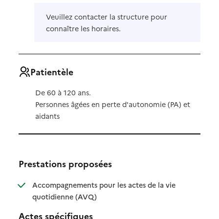
Veuillez contacter la structure pour
connaître les horaires.
Patientèle
De 60 à 120 ans.
Personnes âgées en perte d'autonomie (PA) et
aidants
Prestations proposées
Accompagnements pour les actes de la vie
: disponible
: non disponible
quotidienne (AVQ)
Actes spécifiques