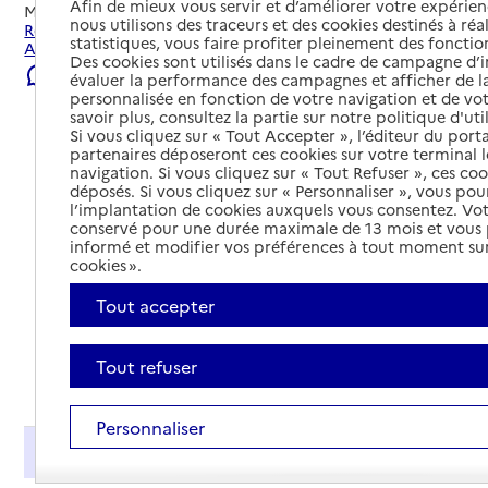
Afin de mieux vous servir et d’améliorer votre expérienc
Mis à jour le
04/08/2026
nous utilisons des traceurs et des cookies destinés à réal
Rechercher les établissements et services autour de
statistiques, vous faire profiter pleinement des fonction
Abbeville.
Des cookies sont utilisés dans le cadre de campagne d
Signaler une erreur
évaluer la performance des campagnes et afficher de la
personnalisée en fonction de votre navigation et de vot
savoir plus, consultez la partie sur notre politique d'uti
Si vous cliquez sur « Tout Accepter », l’éditeur du porta
partenaires déposeront ces cookies sur votre terminal l
navigation. Si vous cliquez sur « Tout Refuser », ces co
déposés. Si vous cliquez sur « Personnaliser », vous pou
l’implantation de cookies auxquels vous consentez. Vot
conservé pour une durée maximale de 13 mois et vous
informé et modifier vos préférences à tout moment sur
cookies ».
Tout accepter
Tout refuser
Tout déplier
Personnaliser
Présentation