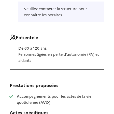
Veuillez contacter la structure pour
connaître les horaires.
Patientèle
De 60 à 120 ans.
Personnes âgées en perte d'autonomie (PA) et
aidants
Prestations proposées
Accompagnements pour les actes de la vie
: disponible
: non disponible
quotidienne (AVQ)
Actes spécifiques