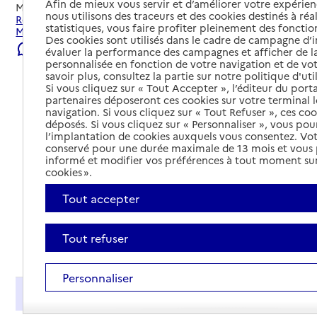
Afin de mieux vous servir et d’améliorer votre expérienc
Mis à jour le
23/07/2026
nous utilisons des traceurs et des cookies destinés à réal
Rechercher les établissements et services autour de
statistiques, vous faire profiter pleinement des fonction
Monchy-Lagache.
Des cookies sont utilisés dans le cadre de campagne d
Signaler une erreur
évaluer la performance des campagnes et afficher de la
personnalisée en fonction de votre navigation et de vot
savoir plus, consultez la partie sur notre politique d'uti
Si vous cliquez sur « Tout Accepter », l’éditeur du porta
partenaires déposeront ces cookies sur votre terminal l
navigation. Si vous cliquez sur « Tout Refuser », ces co
déposés. Si vous cliquez sur « Personnaliser », vous pou
l’implantation de cookies auxquels vous consentez. Vot
conservé pour une durée maximale de 13 mois et vous
informé et modifier vos préférences à tout moment sur
cookies ».
Tout accepter
Tout refuser
Tout déplier
Personnaliser
Présentation