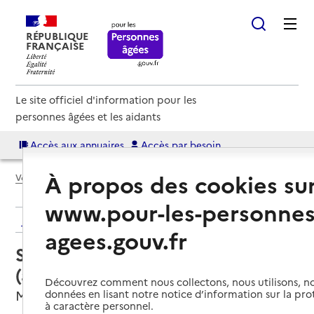
RÉPUBLIQUE
FRANÇAISE
Le site officiel d'information pour les
personnes âgées et les aidants
Accès aux annuaires
Accès par besoin
À propos des cookies su
Voir le fil d’Ariane
www.pour-les-personnes
Retour aux résultats de l'annuaire
agees.gouv.fr
Service autonomie à domicile
(aide) – ADMR
Découvrez comment nous collectons, nous utilisons, no
Monchy-Lagache, SOMME
données en lisant notre notice d’information sur la pr
à caractère personnel.