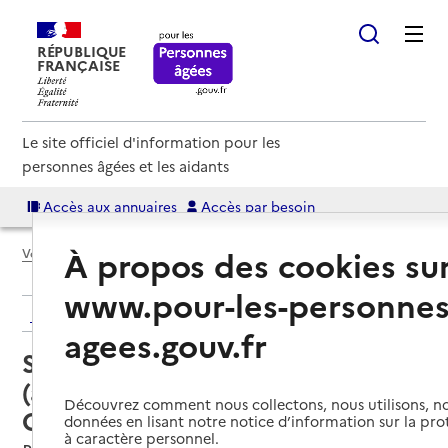
RÉPUBLIQUE
FRANÇAISE
Le site officiel d'information pour les
personnes âgées et les aidants
Accès aux annuaires
Accès par besoin
À propos des cookies su
Voir le fil d’Ariane
www.pour-les-personnes
Retour aux résultats de l'annuaire
agees.gouv.fr
Service autonomie à domicile
(aide) – Services du SIVOM du
Découvrez comment nous collectons, nous utilisons, no
Canton de Boves
données en lisant notre notice d’information sur la pr
à caractère personnel.