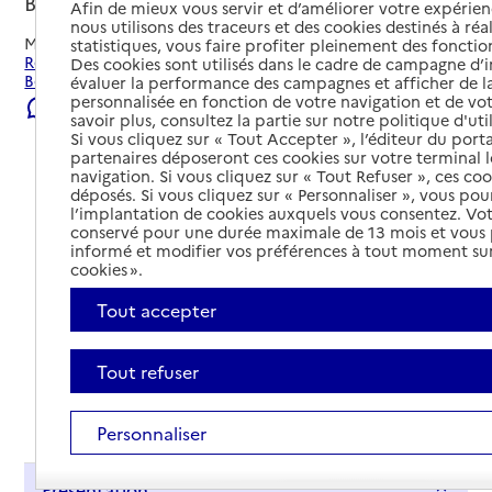
Boves, SOMME
Afin de mieux vous servir et d’améliorer votre expérienc
nous utilisons des traceurs et des cookies destinés à réal
Mis à jour le
23/07/2026
statistiques, vous faire profiter pleinement des fonction
Rechercher les établissements et services autour de
Des cookies sont utilisés dans le cadre de campagne d
Boves.
évaluer la performance des campagnes et afficher de la
personnalisée en fonction de votre navigation et de vot
Signaler une erreur
savoir plus, consultez la partie sur notre politique d'uti
Si vous cliquez sur « Tout Accepter », l’éditeur du porta
partenaires déposeront ces cookies sur votre terminal l
navigation. Si vous cliquez sur « Tout Refuser », ces co
déposés. Si vous cliquez sur « Personnaliser », vous pou
l’implantation de cookies auxquels vous consentez. Vot
conservé pour une durée maximale de 13 mois et vous
informé et modifier vos préférences à tout moment sur
cookies ».
Tout accepter
Tout refuser
Tout déplier
Personnaliser
Présentation