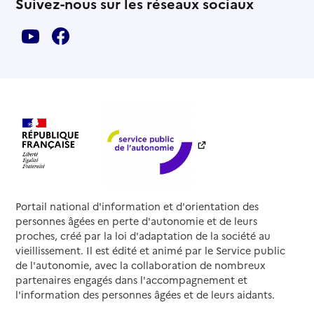
Suivez-nous sur les réseaux sociaux
Akaza Services
Adresse
2 rue de la Libération
94440
-
Santeny
07 87 92 82 64
Site internet
Rapport HAS
Source des données : Finess n° 940027139
Mis à jour le : 08/06/2026
Service autonomie à domicile (aide)
ALFB Services
Portail national d'information et d'orientation des
Adresse
3 rue de Cerçay
personnes âgées en perte d'autonomie et de leurs
94440
-
Villecresnes
proches, créé par la loi d'adaptation de la société au
vieillissement. Il est édité et animé par le Service public
de l'autonomie, avec la collaboration de nombreux
01 45 99 09 64
partenaires engagés dans l'accompagnement et
Contact
l'information des personnes âgées et de leurs aidants.
Rapport HAS