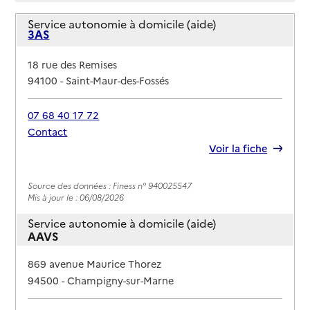
Service autonomie à domicile (aide)
3AS
Adresse
18 rue des Remises
94100
-
Saint-Maur-des-Fossés
07 68 40 17 72
Contact
Rapport HAS
Voir la fiche
Source des données : Finess n° 940025547
Mis à jour le : 06/08/2026
Service autonomie à domicile (aide)
AAVS
Adresse
869 avenue Maurice Thorez
94500
-
Champigny-sur-Marne