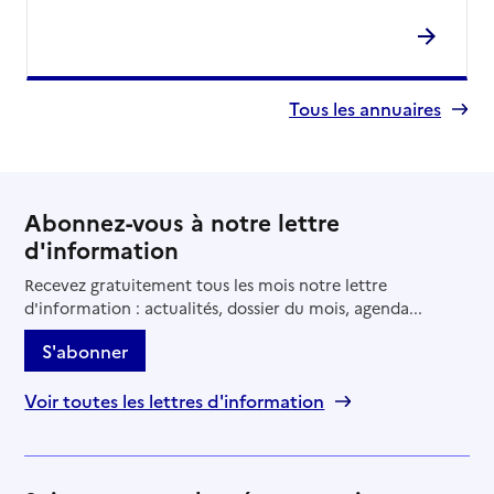
94480
-
Ablon-sur-Seine
09 80 93 31 23
Contact
Tous les annuaires
Rapport HAS
Source des données : Finess n° 940025182
Mis à jour le : 20/11/2024
Service autonomie à domicile (aide)
Abonnez-vous à notre lettre
Aide et Entraide
d'information
Adresse
96 boulevard de la Libération
Recevez gratuitement tous les mois notre lettre
94300
-
Vincennes
d'information : actualités, dossier du mois, agenda...
S'abonner
06 51 69 90 81
Contact
Voir toutes les lettres d'information
Rapport HAS
Source des données : Finess n° 940025299
Mis à jour le : 08/09/2024
Service autonomie à domicile (aide)