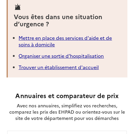
AD Séniors Centrale 94
Adresse
22 avenue Descartes
Vous êtes dans une situation
94450
-
Limeil-Brévannes
d’urgence ?
01 43 82 35 72
Mettre en place des services d'aide et de
Contact
soins à domicile
Site internet
Organiser une sortie d'hospitalisation
Rapport HAS
Source des données : Finess n° 940030737
Trouver un établissement d'accueil
Mis à jour le : 08/09/2024
Service autonomie à domicile (aide)
ADHAP Services
Annuaires et comparateur de prix
Adresse
122 avenue Henri Barbusse
94240
-
L'Haÿ-les-Roses
Avec nos annuaires, simplifiez vos recherches,
comparez les prix des EHPAD ou orientez-vous sur le
site de votre département pour vos démarches
01 41 98 79 60
Contact
Site internet