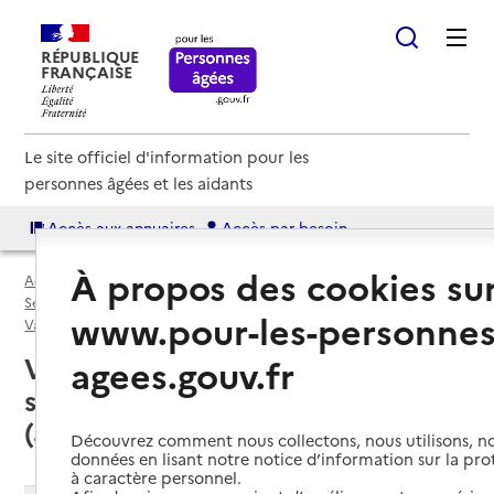
RÉPUBLIQUE
FRANÇAISE
Le site officiel d'information pour les
personnes âgées et les aidants
Accès aux annuaires
Accès par besoin
À propos des cookies su
Accueil
Espace annuaire
Services autonomie à domicile (aide) par département
www.pour-les-personnes
Val-de-Marne (94)
Service autonomie à domicile (aide)
Val-de-Marne (94) : liste des 193
agees.gouv.fr
services autonomie à domicile
(aide)
Découvrez comment nous collectons, nous utilisons, no
données en lisant notre notice d’information sur la pr
à caractère personnel.