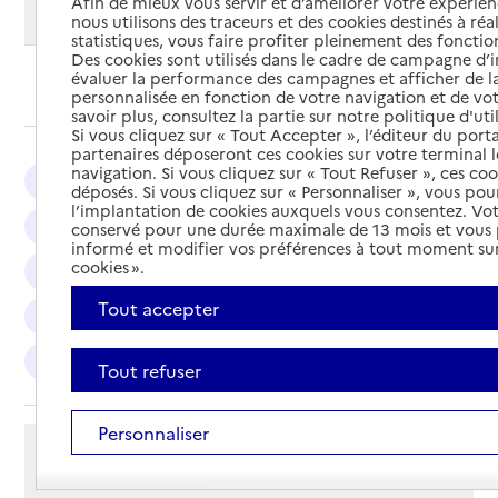
Afin de mieux vous servir et d’améliorer votre expérienc
Modifier ma recherche
nous utilisons des traceurs et des cookies destinés à réal
statistiques, vous faire profiter pleinement des fonction
Des cookies sont utilisés dans le cadre de campagne d
évaluer la performance des campagnes et afficher de la
Ajouter cette recherche aux favoris
personnalisée en fonction de votre navigation et de vot
savoir plus, consultez la partie sur notre politique d'uti
Si vous cliquez sur « Tout Accepter », l’éditeur du porta
partenaires déposeront ces cookies sur votre terminal l
navigation. Si vous cliquez sur « Tout Refuser », ces co
Saint-Maur-des-Fossés : 24
Vincennes : 14
déposés. Si vous cliquez sur « Personnaliser », vous pou
l’implantation de cookies auxquels vous consentez. Vot
Champigny-sur-Marne : 12
Créteil : 10
conservé pour une durée maximale de 13 mois et vous
informé et modifier vos préférences à tout moment sur
cookies ».
Fontenay-sous-Bois : 9
Maisons-Alfort : 7
Tout accepter
Ivry-sur-Seine : 7
Alfortville : 6
Vitry-sur-Seine : 6
Choisy-le-Roi : 6
Tout refuser
Personnaliser
Afficher les résultats par:
Mode liste
Mode carte