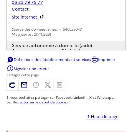
06 23 79 75 77
Contact
Site internet
Rapport HAS
Source des données : Finess n° 940025042
Mis à jour le : 20/11/2024
Service autonomie à domicile (aide)
Accompagnement et Sérénité
Définitions des établissements et services
Imprimer
Adresse
4 rue de la Mézy
Signaler une erreur
94500
-
Champigny-sur-Marne
Partager cette page
01 77 01 11 02
Imprimer
Partager par email
Partager sur Facebook
Partager sur X
Partager sur Linkedin
Contact
Si vous souhaitez partager sur Facebook, LinkedIn, X et Whatsapp,
Site internet
veuillez
autoriser le dépôt de cookies
.
Rapport HAS
Source des données : Finess n° 940028137
Haut de page
Mis à jour le : 03/02/2025
Service autonomie à domicile (aide)