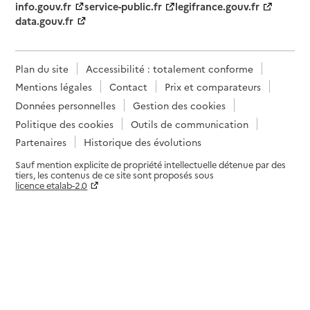
Source des données : Finess n° 940024292
info.gouv.fr
service-public.fr
legifrance.gouv.fr
Mis à jour le : 19/11/2024
data.gouv.fr
Service autonomie à domicile (aide)
Alka Services
Plan du site
Accessibilité : totalement conforme
Adresse
1 voie Felix Éboué
Mentions légales
Contact
Prix et comparateurs
94000
-
Créteil
Données personnelles
Gestion des cookies
Politique des cookies
Outils de communication
01 47 18 65 09
Partenaires
Historique des évolutions
Contact
Sauf mention explicite de propriété intellectuelle détenue par des
Site internet
tiers, les contenus de ce site sont proposés sous
Rapport HAS
Dernier rapport d'évaluation de la qualité
licence etalab-2.0
Paramètres sur le choix des cookies
Source des données : Finess n° 940025331
Mis à jour le : 20/11/2024
Service autonomie à domicile (aide)
Alliance Joyeuse
Adresse
2 boulevard Albert 1er
94130
-
Nogent-sur-Marne