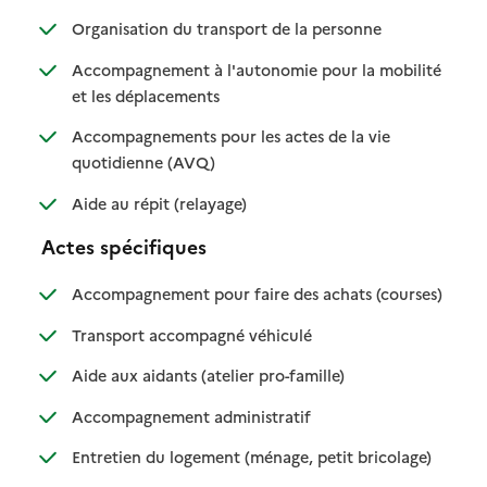
: disponible
: non disponible
Organisation du transport de la personne
Accompagnement à l'autonomie pour la mobilité
: disponible
: non disponible
et les déplacements
Accompagnements pour les actes de la vie
: disponible
: non disponible
quotidienne (AVQ)
: disponible
: non disponible
Aide au répit (relayage)
Actes spécifiques
: disponib
: non disp
Accompagnement pour faire des achats (courses)
: disponible
: non disponible
Transport accompagné véhiculé
: disponible
: non disponible
Aide aux aidants (atelier pro-famille)
: disponible
: non disponible
Accompagnement administratif
: disponible
: non dispo
Entretien du logement (ménage, petit bricolage)