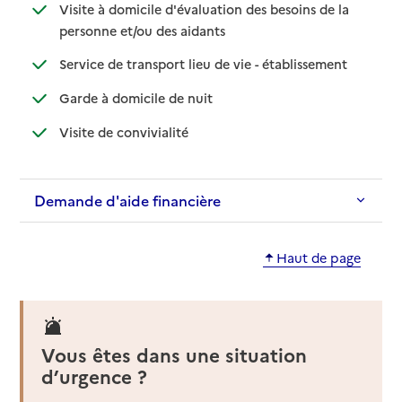
Visite à domicile d'évaluation des besoins de la
: disponible
: non disponible
personne et/ou des aidants
: disponible
: non disponi
Service de transport lieu de vie - établissement
: disponible
: non disponible
Garde à domicile de nuit
: disponible
: non disponible
Visite de convivialité
Demande d'aide financière
Haut de page
Vous êtes dans une situation
d’urgence ?