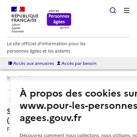
RÉPUBLIQUE
FRANÇAISE
Le site officiel d'information pour les
personnes âgées et les aidants
Accès aux annuaires
Accès par besoin
Voir le fil d’Ariane
À propos des cookies su
Retour aux résultats de l'annuaire
www.pour-les-personnes
Service autonomie à domicile
agees.gouv.fr
(aide) – ADHAP Services
Fontenay-sous-Bois, VAL-DE-MARNE
Découvrez comment nous collectons, nous utilisons, no