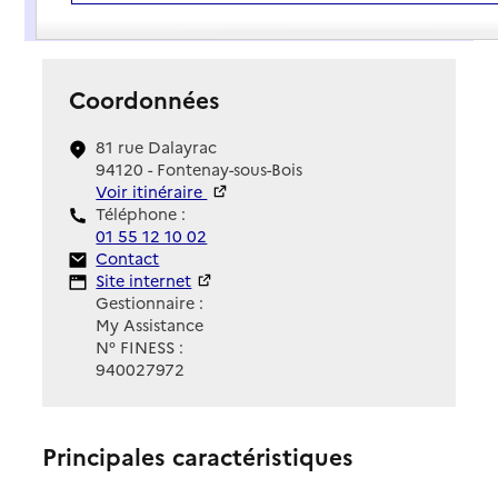
Présentation
Coordonnées
81 rue Dalayrac
94120 - Fontenay-sous-Bois
Voir itinéraire
Téléphone :
01 55 12 10 02
Contact
Contact
Site Internet
Site internet
Gestionnaire :
My Assistance
N° FINESS :
940027972
Principales caractéristiques