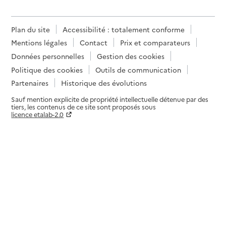
Rapport HAS
Dernier rapport d'évaluation de la qualité
Voir la fiche
Plan du site
Accessibilité : totalement conforme
Mentions légales
Contact
Prix et comparateurs
Source des données : Finess n° 170025340
Données personnelles
Gestion des cookies
Mis à jour le : 23/07/2026
Politique des cookies
Outils de communication
Service autonomie à domicile (aide)
Domitys La Seigneurie
Partenaires
Historique des évolutions
Sauf mention explicite de propriété intellectuelle détenue par des
Adresse
3 rue de la Seigneurie
tiers, les contenus de ce site sont proposés sous
licence etalab-2.0
17100
-
Les Gonds
Paramètres sur le choix des cookies
05 33 06 28 22
Contact
Site internet
Rapport HAS
Dernier rapport d'évaluation de la qualité
Voir la fiche
Source des données : Finess n° 170025357
Mis à jour le : 23/07/2026