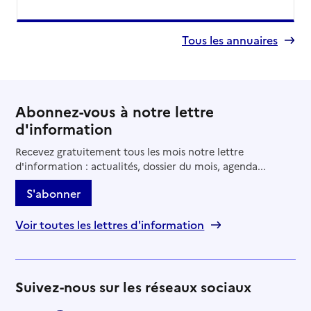
Site internet
Rapport HAS
Voir la fiche
Tous les annuaires
Source des données : Finess n° 170011019
Mis à jour le : 08/08/2026
Service autonomie à domicile (aide)
Destia la Rochelle
Abonnez-vous à notre lettre
d'information
Adresse
1 place du Pourquoi Pas
Recevez gratuitement tous les mois notre lettre
17440
-
Aytré
d'information : actualités, dossier du mois, agenda...
05 46 01 27 62
S'abonner
Contact
Site internet
Voir toutes les lettres d'information
Rapport HAS
Voir la fiche
Source des données : Finess n° 170025217
Suivez-nous sur les réseaux sociaux
Mis à jour le : 22/07/2026
Service autonomie à domicile (aide)