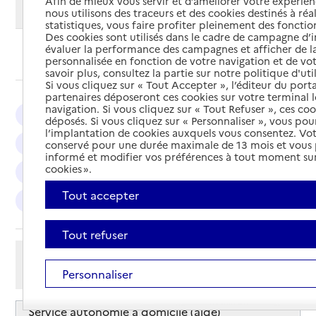
Afin de mieux vous servir et d’améliorer votre expérienc
Modifier ma recherche
nous utilisons des traceurs et des cookies destinés à réal
statistiques, vous faire profiter pleinement des fonction
Des cookies sont utilisés dans le cadre de campagne d
évaluer la performance des campagnes et afficher de la
Ajouter cette recherche aux favoris
personnalisée en fonction de votre navigation et de vot
savoir plus, consultez la partie sur notre politique d'uti
Si vous cliquez sur « Tout Accepter », l’éditeur du porta
partenaires déposeront ces cookies sur votre terminal l
navigation. Si vous cliquez sur « Tout Refuser », ces co
La Rochelle : 10
Saintes : 6
Royan : 6
déposés. Si vous cliquez sur « Personnaliser », vous pou
l’implantation de cookies auxquels vous consentez. Vot
Aytré : 4
Saujon : 3
Saint-Martin-de-Ré : 2
conservé pour une durée maximale de 13 mois et vous
informé et modifier vos préférences à tout moment sur
cookies ».
La Tremblade : 2
Dompierre-sur-Mer : 2
Tout accepter
Chevanceaux : 2
Rochefort : 2
Tout refuser
Afficher les résultats par:
Personnaliser
Mode liste
Mode carte
Service autonomie à domicile (aide)