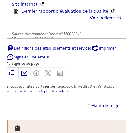
Site internet
Rapport HAS
Dernier rapport d'évaluation de la qualité
Voir la fiche
Source des données : Finess n° 170025241
Mis à jour le : 07/08/2026
Définitions des établissements et services
Imprimer
Service autonomie à domicile (aide)
Aunis saintonge santé
Signaler une erreur
Partager cette page
Adresse
1 rue du Docteur Schweitzer
Imprimer
Partager par email
Partager sur Facebook
Partager sur X
Partager sur Linkedin
17000
-
La Rochelle
Si vous souhaitez partager sur Facebook, LinkedIn, X et Whatsapp,
05 46 41 99 16
veuillez
autoriser le dépôt de cookies
.
Contact
Site internet
Haut de page
Rapport HAS
Voir la fiche
Source des données : Finess n° 170023717
Mis à jour le : 22/07/2026