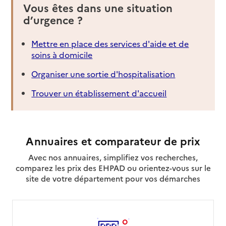
Vous êtes dans une situation
Service autonomie à domicile (aide)
d’urgence ?
Axéo Services
Mettre en place des services d'aide et de
Adresse
1 route de Bordeaux
soins à domicile
17100
-
Saintes
Organiser une sortie d'hospitalisation
05 46 74 45 89
Trouver un établissement d'accueil
Contact
Site internet
Rapport HAS
Dernier rapport d'évaluation de la qualité
Voir la fiche
Annuaires et comparateur de prix
Avec nos annuaires, simplifiez vos recherches,
Source des données : Finess n° 170023535
Mis à jour le : 22/07/2026
comparez les prix des EHPAD ou orientez-vous sur le
site de votre département pour vos démarches
Service autonomie à domicile (aide)
Axéo Services
Adresse
28 avenue du général de Gaulle