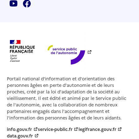
Domicile services
Adresse
15 rue Denis Papin
17200
-
Royan
05 46 05 77 00
Rapport HAS
Dernier rapport d'évaluation de la qualité
Voir la fiche
Source des données : Finess n° 170024574
Mis à jour le : 22/07/2026
Portail national d'information et d'orientation des
personnes âgées en perte d'autonomie et de leurs
Service autonomie à domicile (aide)
proches, créé par la loi d'adaptation de la société au
Domitys La Perle de nacre
vieillissement. Il est édité et animé par le Service public
de l'autonomie, avec la collaboration de nombreux
Adresse
17 boulevard Roger Letelié
partenaires engagés dans l'accompagnement et
17390
-
La Tremblade
l'information des personnes âgées et de leurs aidants.
info.gouv.fr
service-public.fr
legifrance.gouv.fr
05 33 06 28 25
data.gouv.fr
Contact