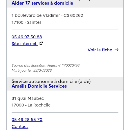
Aider 17 services à domicile
Adresse
1 boulevard de Vladimir - CS 60262
17100
-
Saintes
05 46 97 50 88
Site internet
Rapport HAS
Voir la fiche
Source des données : Finess n° 170020796
Mis à jour le : 22/07/2026
Service autonomie à domicile (aide)
Amélis Domicile Services
Adresse
31 quai Maubec
17000
-
La Rochelle
05 46 28 55 70
Contact