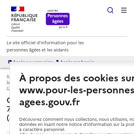
RÉPUBLIQUE
FRANÇAISE
Le site officiel d'information pour les
personnes âgées et les aidants
Accès aux annuaires
Accès par besoin
À propos des cookies su
Accueil
Espace annuaire
Services autonomie à domicile (aide) par département
www.pour-les-personnes
Charente-Maritime (17)
Service autonomie à domicile (aide)
agees.gouv.fr
Charente-Maritime (17) : liste des
75 services autonomie à domicile
(aide)
Découvrez comment nous collectons, nous utilisons, no
données en lisant notre notice d’information sur la pr
à caractère personnel.