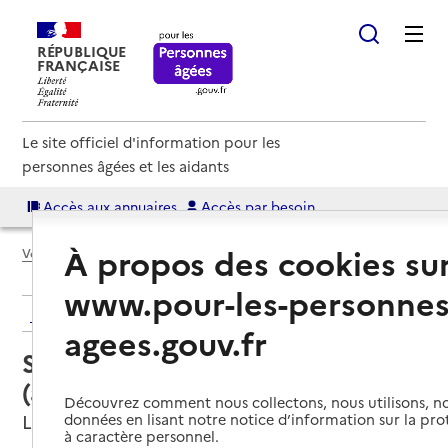
RÉPUBLIQUE
FRANÇAISE
Le site officiel d'information pour les
personnes âgées et les aidants
Accès aux annuaires
Accès par besoin
À propos des cookies su
Voir le fil d’Ariane
www.pour-les-personnes
Retour aux résultats de l'annuaire
agees.gouv.fr
Service autonomie à domicile
(aide) – Les Jardins d'Arcadie
Découvrez comment nous collectons, nous utilisons, no
Le Bois-Plage-en-Ré, CHARENTE-MARITIME
données en lisant notre notice d’information sur la pr
à caractère personnel.