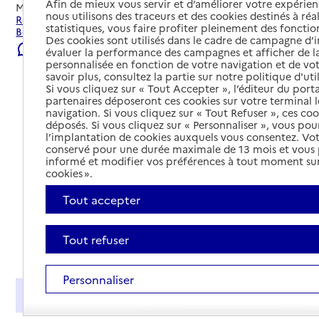
Afin de mieux vous servir et d’améliorer votre expérienc
Mis à jour le
26/07/2026
nous utilisons des traceurs et des cookies destinés à réal
Rechercher les établissements et services autour de Le
statistiques, vous faire profiter pleinement des fonction
Bois-Plage-en-Ré.
Des cookies sont utilisés dans le cadre de campagne d
Signaler une erreur
évaluer la performance des campagnes et afficher de la
personnalisée en fonction de votre navigation et de vot
savoir plus, consultez la partie sur notre politique d'uti
Si vous cliquez sur « Tout Accepter », l’éditeur du porta
partenaires déposeront ces cookies sur votre terminal l
navigation. Si vous cliquez sur « Tout Refuser », ces co
déposés. Si vous cliquez sur « Personnaliser », vous pou
l’implantation de cookies auxquels vous consentez. Vot
conservé pour une durée maximale de 13 mois et vous
informé et modifier vos préférences à tout moment sur
cookies ».
Tout accepter
Tout refuser
Tout déplier
Personnaliser
Présentation