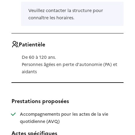
Veuillez contacter la structure pour
connaître les horaires.
Patientèle
De 60 à 120 ans.
Personnes âgées en perte d'autonomie (PA) et
aidants
Prestations proposées
Accompagnements pour les actes de la vie
: disponible
: non disponible
quotidienne (AVQ)
Actes spécifiques