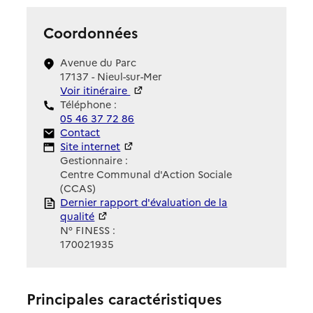
Coordonnées
Avenue du Parc
17137 - Nieul-sur-Mer
Voir itinéraire
Téléphone :
05 46 37 72 86
Contact
Contact
Site Internet
Site internet
Gestionnaire :
Centre Communal d'Action Sociale
(CCAS)
Rapport HAS
Dernier rapport d'évaluation de la
qualité
N° FINESS :
170021935
Principales caractéristiques