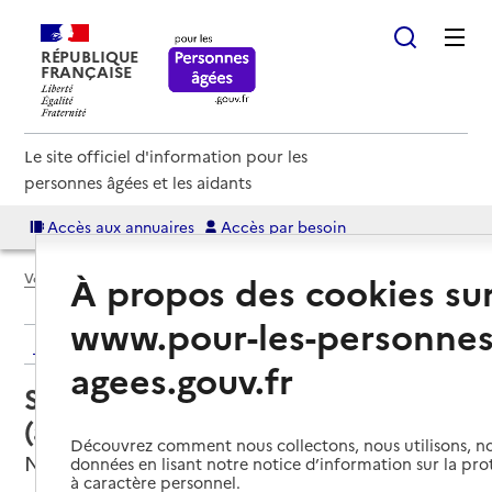
RÉPUBLIQUE
FRANÇAISE
Le site officiel d'information pour les
personnes âgées et les aidants
Accès aux annuaires
Accès par besoin
À propos des cookies su
Voir le fil d’Ariane
www.pour-les-personnes
Retour aux résultats de l'annuaire
agees.gouv.fr
Service autonomie à domicile
(aide) – Services du CCAS
Découvrez comment nous collectons, nous utilisons, no
Nieul-sur-Mer, CHARENTE-MARITIME
données en lisant notre notice d’information sur la pr
à caractère personnel.