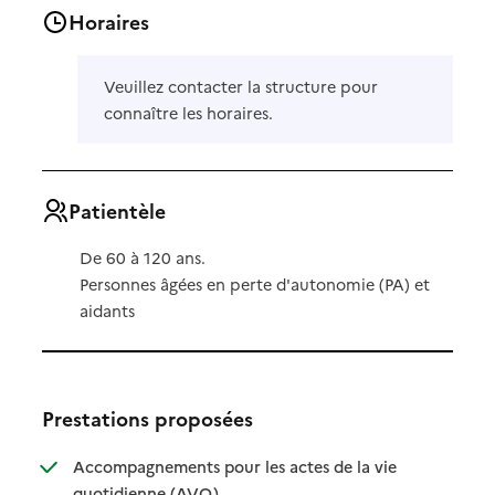
Horaires
Veuillez contacter la structure pour
connaître les horaires.
Patientèle
De 60 à 120 ans.
Personnes âgées en perte d'autonomie (PA) et
aidants
Prestations proposées
Accompagnements pour les actes de la vie
: disponible
: non disponible
quotidienne (AVQ)