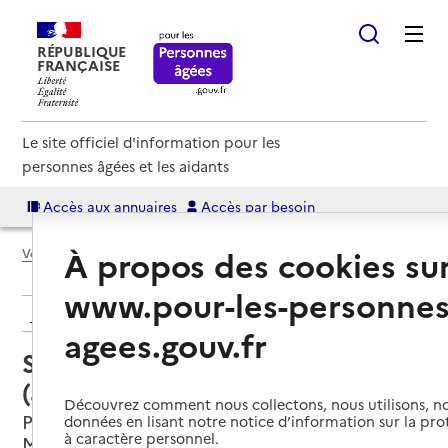
RÉPUBLIQUE
FRANÇAISE
Le site officiel d'information pour les
personnes âgées et les aidants
Accès aux annuaires
Accès par besoin
À propos des cookies su
Voir le fil d’Ariane
www.pour-les-personnes
Retour aux résultats de l'annuaire
agees.gouv.fr
Service autonomie à domicile
(aide) – Services ADMR
Découvrez comment nous collectons, nous utilisons, no
Pont-l'Abbé-d'Arnoult, CHARENTE-
données en lisant notre notice d’information sur la pr
à caractère personnel.
MARITIME