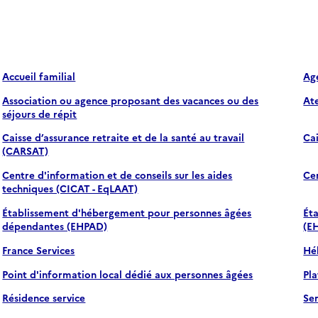
Accueil familial
Ag
Association ou agence proposant des vacances ou des
Ate
séjours de répit
Caisse d’assurance retraite et de la santé au travail
Cai
(CARSAT)
Centre d'information et de conseils sur les aides
Ce
techniques (CICAT - EqLAAT)
Établissement d'hébergement pour personnes âgées
Ét
dépendantes (EHPAD)
(E
France Services
Hé
Point d'information local dédié aux personnes âgées
Pl
Résidence service
Se