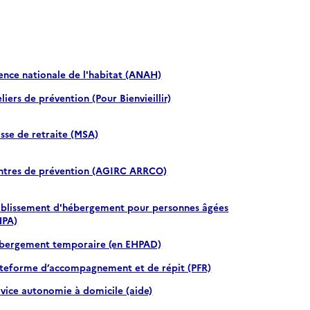
ence nationale de l'habitat (ANAH)
liers de prévention (Pour Bienvieillir)
sse de retraite (MSA)
ntres de prévention (AGIRC ARRCO)
ablissement d'hébergement pour personnes âgées
HPA)
bergement temporaire (en EHPAD)
ateforme d’accompagnement et de répit (PFR)
rvice autonomie à domicile (aide)