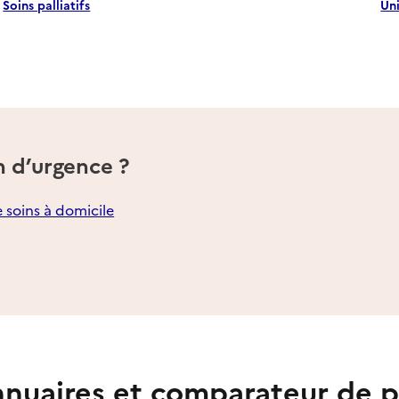
Soins palliatifs
Un
n d’urgence ?
e soins à domicile
nuaires et comparateur de p