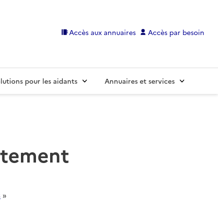
Accès aux annuaires
Accès par besoin
lutions pour les aidants
Annuaires et services
artement
s
»