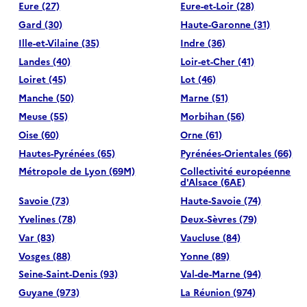
Eure (27)
Eure-et-Loir (28)
Gard (30)
Haute-Garonne (31)
Ille-et-Vilaine (35)
Indre (36)
Landes (40)
Loir-et-Cher (41)
Loiret (45)
Lot (46)
Manche (50)
Marne (51)
Meuse (55)
Morbihan (56)
Oise (60)
Orne (61)
Hautes-Pyrénées (65)
Pyrénées-Orientales (66)
Métropole de Lyon (69M)
Collectivité européenne
d'Alsace (6AE)
Savoie (73)
Haute-Savoie (74)
Yvelines (78)
Deux-Sèvres (79)
Var (83)
Vaucluse (84)
Vosges (88)
Yonne (89)
Seine-Saint-Denis (93)
Val-de-Marne (94)
Guyane (973)
La Réunion (974)