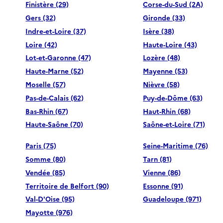
Finistère (29)
Corse-du-Sud (2A)
Gers (32)
Gironde (33)
Indre-et-Loire (37)
Isère (38)
Loire (42)
Haute-Loire (43)
Lot-et-Garonne (47)
Lozère (48)
Haute-Marne (52)
Mayenne (53)
Moselle (57)
Nièvre (58)
Pas-de-Calais (62)
Puy-de-Dôme (63)
Bas-Rhin (67)
Haut-Rhin (68)
Haute-Saône (70)
Saône-et-Loire (71)
Paris (75)
Seine-Maritime (76)
Somme (80)
Tarn (81)
Vendée (85)
Vienne (86)
Territoire de Belfort (90)
Essonne (91)
Val-D'Oise (95)
Guadeloupe (971)
Mayotte (976)