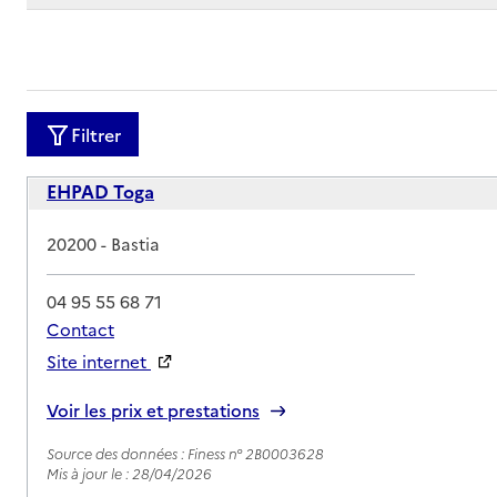
Filtrer
EHPAD Toga
Adresse
20200
-
Bastia
04 95 55 68 71
Contact
Site internet
Rapport HAS
Voir les prix et prestations
Source des données : Finess n° 2B0003628
Mis à jour le : 28/04/2026