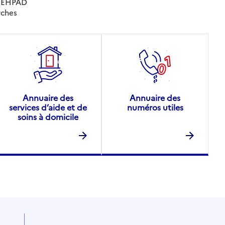
es EHPAD
rches
Annuaire des
Annuaire des
services d’aide et de
numéros utiles
soins à domicile