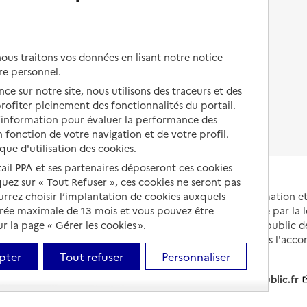
et soins
Autres solutions de logement
Comprendre les prix en
EHPAD
us traitons vos données en lisant notre notice
Droits en EHPAD
re personnel.
ce sur notre site, nous utilisons des traceurs et des
Fin de vie en EHPAD
 profiter pleinement des fonctionnalités du portail.
d’information pour évaluer la performance des
 fonction de votre navigation et de votre profil.
ique d'utilisation des cookies.
tail PPA et ses partenaires déposeront ces cookies
iquez sur « Tout Refuser », ces cookies ne seront pas
Portail national d'information 
ourrez choisir l’implantation de cookies auxquels
et de leurs proches, créé par la l
urée maximale de 13 mois et vous pouvez être
et animé par le Service public 
 la page « Gérer les cookies ».
partenaires engagés dans l'acc
leurs aidants.
pter
Tout refuser
Personnaliser
info.gouv.fr
service-public.fr