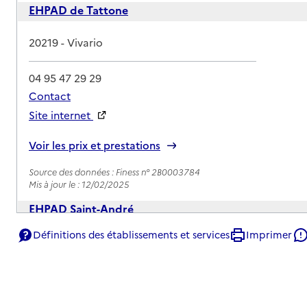
EHPAD de Tattone
Adresse
20219
-
Vivario
04 95 47 29 29
Contact
Site internet
Rapport HAS
Voir les prix et prestations
Source des données : Finess n° 2B0003784
Mis à jour le : 12/02/2025
EHPAD Saint-André
Définitions des établissements et services
Imprimer
Adresse
20600
-
Furiani
04 95 54 21 21
Contact