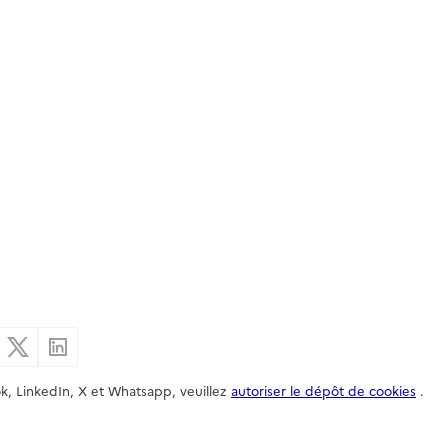
er par email
Partager sur Facebook
Partager sur X
Partager sur Linkedin
k, LinkedIn, X et Whatsapp, veuillez
autoriser le dépôt de cookies
.