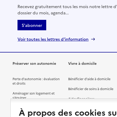
Mis à jour le : 08/09/2024
Recevez gratuitement tous les mois notre lettre d'
dossier du mois, agenda...
S'abonner
Voir toutes les lettres d'information
Préserver son autonomie
Vivre à domicile
Perte d'autonomie : évaluation
Bénéficier d'aide à domicile
et droits
Bénéficier de soins à domicile
Aménager son logement et
s'équiper
Aides financières
Préserver son autonomie et sa
À propos des cookies su
Solutions d'accueil temporaire
santé