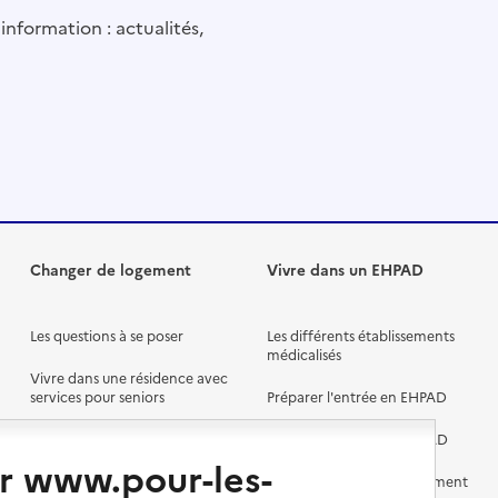
information : actualités,
Changer de logement
Vivre dans un EHPAD
Les questions à se poser
Les différents établissements
médicalisés
Vivre dans une résidence avec
services pour seniors
Préparer l'entrée en EHPAD
Vivre chez un proche
Aides financières en EHPAD
r www.pour-les-
Vivre en accueil familial
Prévention, accompagnement