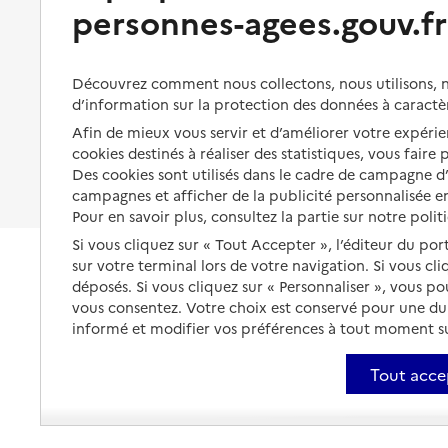
Partager son logement
personnes-agees.gouv.fr
Organiser à l'avance sa propre
protection
Vivre à domicile avec une
maladie ou un handicap
Les mesures de protection
Découvrez comment nous collectons, nous utilisons, no
Être hospitalisé
d’information sur la protection des données à caractè
Les obligations de la famille
Afin de mieux vous servir et d’améliorer votre expérien
Fin de vie à domicile
À qui s’adresser ?
cookies destinés à réaliser des statistiques, vous faire
Des cookies sont utilisés dans le cadre de campagne 
Les politiques du grand âge
campagnes et afficher de la publicité personnalisée en
Pour en savoir plus, consultez la partie sur notre polit
Si vous cliquez sur « Tout Accepter », l’éditeur du por
sur votre terminal lors de votre navigation. Si vous cl
déposés. Si vous cliquez sur « Personnaliser », vous p
vous consentez. Votre choix est conservé pour une d
informé et modifier vos préférences à tout moment sur
Tout acce