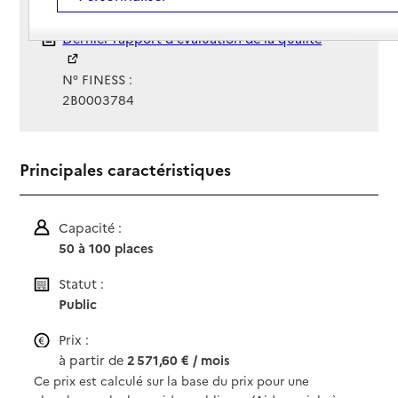
CHI de Corte Tattone
Rapport HAS
Dernier rapport d'évaluation de la qualité
N° FINESS :
2B0003784
Principales caractéristiques
Capacité :
50 à 100 places
Statut :
Public
Prix :
à partir de
2 571,60 € / mois
Ce prix est calculé sur la base du prix pour une