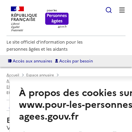
RÉPUBLIQUE
FRANÇAISE
Le site officiel d'information pour les
personnes âgées et les aidants
Accès aux annuaires
Accès par besoin
Accueil
Espace annuaire
Annuaire EHPAD et maisons de retraite
EHPAD par département
Haute-Corse (2B)
Vivario
À propos des cookies su
EHPAD de Tattone
www.pour-les-personnes
Retour aux résultats de l'annuaire
agees.gouv.fr
EHPAD de Tattone
Vivario, HAUTE-CORSE