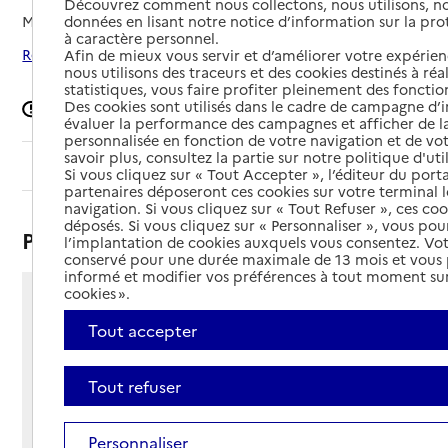
Découvrez comment nous collectons, nous utilisons, no
données en lisant notre notice d’information sur la pr
Mis à jour le
12/02/2025
à caractère personnel.
Rechercher les établissements autour de Vivario
Afin de mieux vous servir et d’améliorer votre expérienc
nous utilisons des traceurs et des cookies destinés à réal
statistiques, vous faire profiter pleinement des fonction
Des cookies sont utilisés dans le cadre de campagne d
Signaler une erreur
évaluer la performance des campagnes et afficher de la
personnalisée en fonction de votre navigation et de vot
savoir plus, consultez la partie sur notre politique d'uti
Sommaire
Si vous cliquez sur « Tout Accepter », l’éditeur du porta
partenaires déposeront ces cookies sur votre terminal l
navigation. Si vous cliquez sur « Tout Refuser », ces co
déposés. Si vous cliquez sur « Personnaliser », vous pou
Présentation
l’implantation de cookies auxquels vous consentez. Vot
conservé pour une durée maximale de 13 mois et vous
informé et modifier vos préférences à tout moment sur
cookies ».
20219 - Vivario
Tout accepter
Voir itinéraire
Téléphone :
04 95 47 29 29
Tout refuser
Contact
Contact
Site Internet
Site internet
Personnaliser
Gestionnaire :