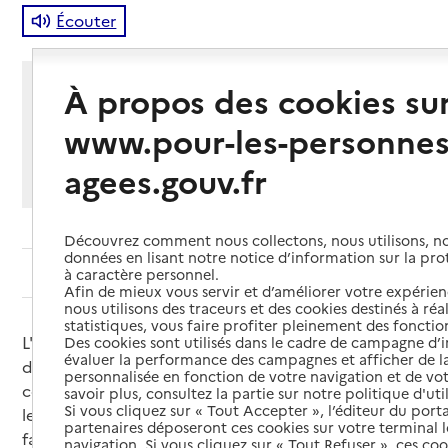
Écouter
Partager cette page
À propos des cookies su
Imprimer
Partager par email
Partager sur Facebook
Partager sur X
Partager sur Linkedin
www.pour-les-personnes
Si vous souhaitez partager sur Facebook, LinkedIn, X et
agees.gouv.fr
Whatsapp, veuillez
autoriser le dépôt de cookies
.
Découvrez comment nous collectons, nous utilisons, no
données en lisant notre notice d’information sur la pr
Sommaire
à caractère personnel.
Afin de mieux vous servir et d’améliorer votre expérienc
nous utilisons des traceurs et des cookies destinés à réal
statistiques, vous faire profiter pleinement des fonction
L'annuaire des EHPAD (établissements
Des cookies sont utilisés dans le cadre de campagne d
évaluer la performance des campagnes et afficher de la
d'hébergement pour personnes âgées dépendantes)
personnalisée en fonction de votre navigation et de vot
contient des informations sur les prix hébergement,
savoir plus, consultez la partie sur notre politique d'uti
Si vous cliquez sur « Tout Accepter », l’éditeur du porta
les prestations associées et les tarifs dépendance
partenaires déposeront ces cookies sur votre terminal l
facturés aux résidents. Cette page explique
navigation. Si vous cliquez sur « Tout Refuser », ces co