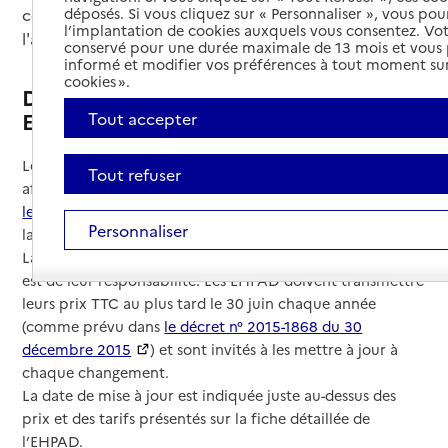
déposés. Si vous cliquez sur « Personnaliser », vous pou
comment ces informations apparaissent dans
l’implantation de cookies auxquels vous consentez. Vot
l'annuaire et à quoi elles correspondent.
conservé pour une durée maximale de 13 mois et vous
informé et modifier vos préférences à tout moment sur
cookies ».
D’où proviennent les prix et tarifs des
EHPAD ?
Tout accepter
Les prix hébergement, tarifs dépendance et prestations
Tout refuser
affichés dans
l’annuaire des EHPAD
du portail
www.pour-
les-personnes-agees.gouv.fr
sont transmis par les EHPAD à
Personnaliser
la CNSA (Caisse nationale de solidarité pour l'autonomie).
La transmission de ces informations, notamment des prix,
est de leur responsabilité. Les EHPAD doivent transmettre
leurs prix TTC au plus tard le 30 juin chaque année
(comme prévu dans
le décret n° 2015-1868 du 30
décembre 2015
) et sont invités à les mettre à jour à
chaque changement.
La date de mise à jour est indiquée juste au-dessus des
prix et des tarifs présentés sur la fiche détaillée de
l’EHPAD.