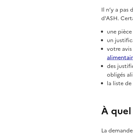
Il n’y a pa
d'ASH. Cert
une pièce 
un justifi
votre avis
alimentair
des justif
obligés al
la liste d
À quel
La demande 