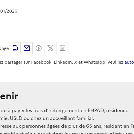
/01/2026
Imprimer
Partager par email
Partager sur Facebook
Partager sur X
Partager sur Linkedin
 page
ez partager sur Facebook, LinkedIn, X et Whatsapp, veuillez
auto
enir
ide à payer les frais d’hébergement en EHPAD, résidence
ie, USLD ou chez un accueillant familial.
adresse aux personnes âgées de plus de 65 ans, résidant en 
n stable et régulière et dont les ressources sont inférieures