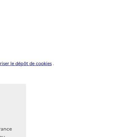
riser le dépôt de cookies
.
France
 au