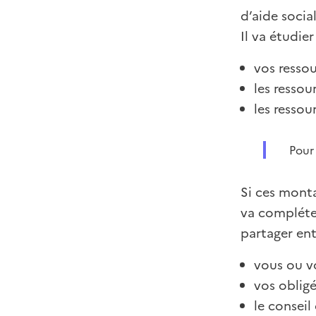
d’aide socia
Il va étudier 
vos ressou
les ressou
les ressou
Pour 
Si ces monta
va compléter
partager ent
vous ou v
vos obligé
le consei