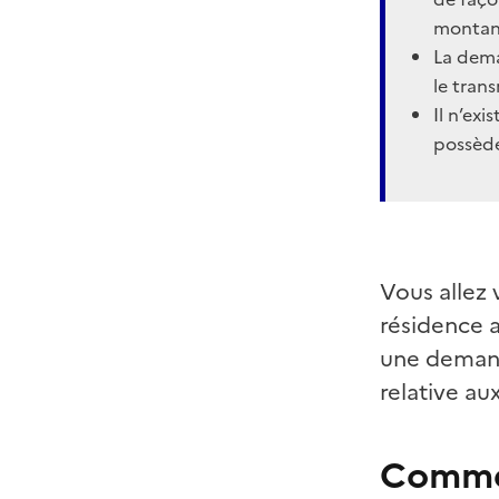
montant
La dema
le tran
Il n’ex
possède
Vous allez
résidence 
une demand
relative a
Commen