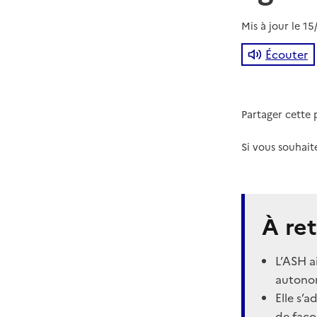
Mis à jour le
15
Écouter
Partager cette
Si vous souhait
À ret
L’ASH a
autonom
Elle s’
de faço