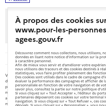
Partager cette page
À propos des cookies su
Imprimer
Partager par email
Partager sur Facebook
Partager sur X
Partager sur Linkedin
www.pour-les-personnes
Si vous souhaitez partager sur Facebook, LinkedIn, X et
agees.gouv.fr
Whatsapp, veuillez
autoriser le dépôt de cookies
.
Découvrez comment nous collectons, nous utilisons, no
données en lisant notre notice d’information sur la pr
Sommaire
à caractère personnel.
Afin de mieux vous servir et d’améliorer votre expérienc
nous utilisons des traceurs et des cookies destinés à réal
statistiques, vous faire profiter pleinement des fonction
Vous cherchez un EHPAD (établissement
Des cookies sont utilisés dans le cadre de campagne d
d’hébergement pour personnes âgées dépendantes)
évaluer la performance des campagnes et afficher de la
personnalisée en fonction de votre navigation et de vot
pouvant accueillir une personne atteinte de la
savoir plus, consultez la partie sur notre politique d'uti
maladie d’Alzheimer ou d’une maladie
Si vous cliquez sur « Tout Accepter », l’éditeur du porta
partenaires déposeront ces cookies sur votre terminal l
apparentée. Tous les EHPAD sont normalement en
navigation. Si vous cliquez sur « Tout Refuser », ces co
mesure de le faire sous réserve des possibilités
déposés. Si vous cliquez sur « Personnaliser », vous pou