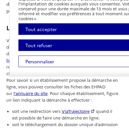
d’accueil de l’établissement. Certains EHPAD
l’implantation de cookies auxquels vous consentez. Vot
conservé pour une durée maximale de 13 mois et vous
proposent des solutions adaptées.
informé et modifier vos préférences à tout moment sur
cookies ».
La demande d'admission en EHPAD
Tout accepter
Vous cherchez un EHPAD. Dans la quasi totalité des
Tout refuser
départements, il est possible de faire une ou plusieurs
demandes d’admission en EHPAD grâce au
service en
ligne ViaTrajectoire
. La demande en ligne permet de
Personnaliser
remplir une seule fois le dossier et de l’envoyer en un seul
clic à plusieurs établissements.
Pour savoir si un établissement propose la démarche en
ligne, vous pouvez consulter les fiches des EHPAD
sur
l’annuaire du site
. Pour chaque établissement, figure
un lien indiquant la démarche à effectuer :
soit une redirection vers
ViaTrajectoire
quand il
est possible de faire une démarche en ligne.
soit le téléchargement du dossier unique d’admission