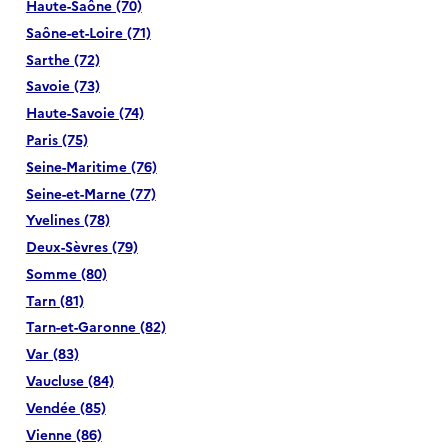
Haute-Saône (70)
Saône-et-Loire (71)
Sarthe (72)
Savoie (73)
Haute-Savoie (74)
Paris (75)
Seine-Maritime (76)
Seine-et-Marne (77)
Yvelines (78)
Deux-Sèvres (79)
Somme (80)
Tarn (81)
Tarn-et-Garonne (82)
Var (83)
Vaucluse (84)
Vendée (85)
Vienne (86)