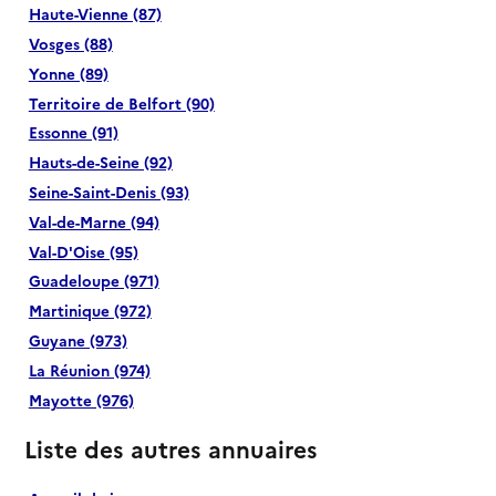
Haute-Vienne (87)
Vosges (88)
Yonne (89)
Territoire de Belfort (90)
Essonne (91)
Hauts-de-Seine (92)
Seine-Saint-Denis (93)
Val-de-Marne (94)
Val-D'Oise (95)
Guadeloupe (971)
Martinique (972)
Guyane (973)
La Réunion (974)
Mayotte (976)
Liste des autres annuaires