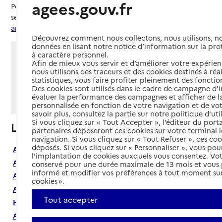
agees.gouv.fr
Pour en savoir plus sur les annuaires, les établissements et
services présentés, consultez la «
présentation des
annuaires
»
Découvrez comment nous collectons, nous utilisons, no
données en lisant notre notice d’information sur la pr
Cherchez un département
à caractère personnel.
Afin de mieux vous servir et d’améliorer votre expérienc
nous utilisons des traceurs et des cookies destinés à réal
statistiques, vous faire profiter pleinement des fonction
Des cookies sont utilisés dans le cadre de campagne d
évaluer la performance des campagnes et afficher de la
Confirmer
personnalisée en fonction de votre navigation et de vot
savoir plus, consultez la partie sur notre politique d'uti
Si vous cliquez sur « Tout Accepter », l’éditeur du porta
Liste des départements
partenaires déposeront ces cookies sur votre terminal l
navigation. Si vous cliquez sur « Tout Refuser », ces co
déposés. Si vous cliquez sur « Personnaliser », vous pou
Ain (01)
l’implantation de cookies auxquels vous consentez. Vot
Aisne (02)
conservé pour une durée maximale de 13 mois et vous
informé et modifier vos préférences à tout moment sur
Allier (03)
cookies ».
Alpes-de-Haute-Provence (04)
Tout accepter
Hautes-Alpes (05)
Alpes-Maritimes (06)