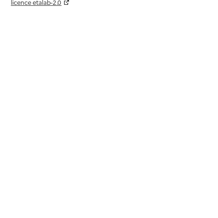
licence etalab-2.0
Paramètres sur le choix des cookies