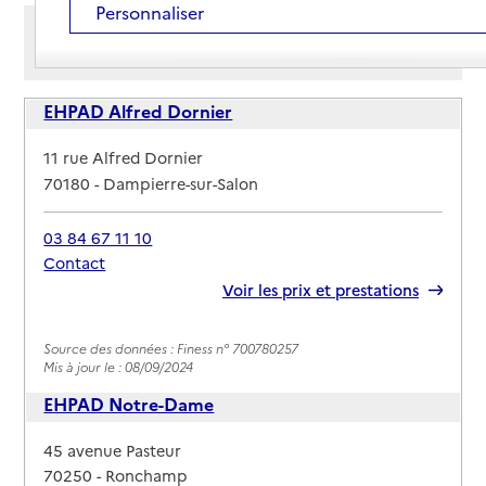
Personnaliser
Afficher les résultats par:
Mode liste
Mode carte
EHPAD Alfred Dornier
Adresse
11 rue Alfred Dornier
70180
-
Dampierre-sur-Salon
03 84 67 11 10
Contact
Rapport HAS
Voir les prix et prestations
Source des données : Finess n° 700780257
Mis à jour le : 08/09/2024
EHPAD Notre-Dame
Adresse
45 avenue Pasteur
70250
-
Ronchamp