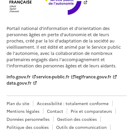
Source des données : Finess n° 700782014
Mis à jour le : 24/02/2026
EHPAD La Source Luxeuil
Portail national d'information et d'orientation des
Adresse
12 rue de Grammont
personnes âgées en perte d'autonomie et de leurs
70300
-
Luxeuil-les-Bains
proches, créé par la loi d'adaptation de la société au
vieillissement. Il est édité et animé par le Service public
de l'autonomie, avec la collaboration de nombreux
03 84 93 35 33
partenaires engagés dans l'accompagnement et
Contact
l'information des personnes âgées et de leurs aidants.
Rapport HAS
Voir les prix et prestations
info.gouv.fr
service-public.fr
legifrance.gouv.fr
data.gouv.fr
Source des données : Finess n° 700783335
Mis à jour le : 24/02/2026
EHPAD Cournot-Changey
Plan du site
Accessibilité : totalement conforme
Mentions légales
Contact
Prix et comparateurs
Adresse
11 rue de la Vieille Tuilerie
Données personnelles
Gestion des cookies
70100
-
Gray
Politique des cookies
Outils de communication