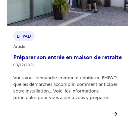
03 84 64 60 41
Contact
Rapport HAS
Voir les prix et prestations
EHPAD
Source des données : Finess n° 700781784
Mis à jour le : 24/02/2026
Article
EHPAD Les lavières
Préparer son entrée en maison de retraite
03/12/2024
Adresse
Rue des Boicheux
70600
-
Champlitte
Vous vous demandez comment choisir un EHPAD,
quelles démarches accomplir, comment anticiper
03 84 64 60 41
votre installation… Voici les informations
Contact
principales pour vous aider à vous y préparer.
Rapport HAS
Voir les prix et prestations
Source des données : Finess n° 700780240
Mis à jour le : 24/02/2026
EHPAD Saint-Hilaire Pesmes