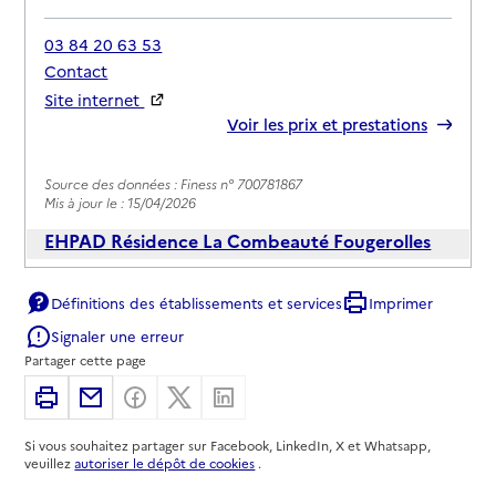
03 84 20 63 53
Contact
Site internet
Rapport HAS
Voir les prix et prestations
Source des données : Finess n° 700781867
Mis à jour le : 15/04/2026
EHPAD Résidence La Combeauté Fougerolles
Adresse
22 rue du Bas de Laval
Définitions des établissements et services
Imprimer
70220
-
Fougerolles-Saint-Valbert
Signaler une erreur
Partager cette page
03 84 49 52 30
Contact
Imprimer
Partager par email
Partager sur Facebook
Partager sur X
Partager sur Linkedin
Site internet
Si vous souhaitez partager sur Facebook, LinkedIn, X et Whatsapp,
Rapport HAS
Voir les prix et prestations
veuillez
autoriser le dépôt de cookies
.