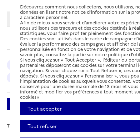
Découvrez comment nous collectons, nous utilisons, no
données en lisant notre notice d’information sur la pr
à caractère personnel.
Modifier ma recherche
Afin de mieux vous servir et d’améliorer votre expérienc
nous utilisons des traceurs et des cookies destinés à réal
statistiques, vous faire profiter pleinement des fonction
Ajouter cette recherche aux favoris
Des cookies sont utilisés dans le cadre de campagne d
évaluer la performance des campagnes et afficher de la
personnalisée en fonction de votre navigation et de vot
savoir plus, consultez la partie sur notre politique d'uti
Si vous cliquez sur « Tout Accepter », l’éditeur du porta
partenaires déposeront ces cookies sur votre terminal l
Gray : 4
Luxeuil-les-Bains : 2
Villersexel : 2
navigation. Si vous cliquez sur « Tout Refuser », ces co
déposés. Si vous cliquez sur « Personnaliser », vous pou
Lure : 2
l’implantation de cookies auxquels vous consentez. Vot
conservé pour une durée maximale de 13 mois et vous
informé et modifier vos préférences à tout moment sur
cookies ».
Filtrer
Tout accepter
Tout refuser
Trier par :