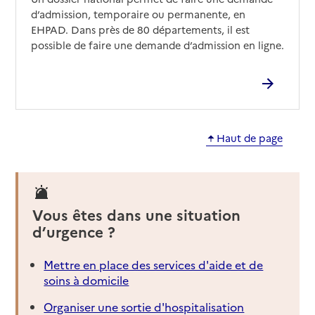
Site internet
d’admission, temporaire ou permanente, en
Rapport HAS
Voir les prix et prestations
EHPAD. Dans près de 80 départements, il est
possible de faire une demande d’admission en ligne.
Source des données : Finess n° 700784788
Mis à jour le : 15/04/2026
EHPAD La Chenaie Saint-Rémy
Adresse
70160
-
Saint-Rémy-en-Comté
Haut de page
03 84 97 27 35
Contact
Site internet
Vous êtes dans une situation
Rapport HAS
Voir les prix et prestations
d’urgence ?
Source des données : Finess n° 700003759
Mettre en place des services d'aide et de
Mis à jour le : 15/04/2026
soins à domicile
EHPAD de Gy
Organiser une sortie d'hospitalisation