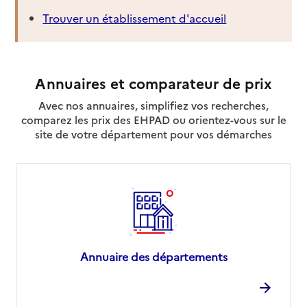
Adresse
90 grande Rue
Trouver un établissement d'accueil
70700
-
Gy
03 84 32 76 51
Contact
Annuaires et comparateur de prix
Site internet
Rapport HAS
Voir les prix et prestations
Avec nos annuaires, simplifiez vos recherches,
comparez les prix des EHPAD ou orientez-vous sur le
site de votre département pour vos démarches
Source des données : Finess n° 700782022
Mis à jour le : 24/02/2026
EHPAD Château Grammont
Adresse
12 rue de Grammont
70300
-
Luxeuil-les-Bains
03 84 93 35 73
Annuaire des départements
Contact
Site internet
Rapport HAS
Voir les prix et prestations