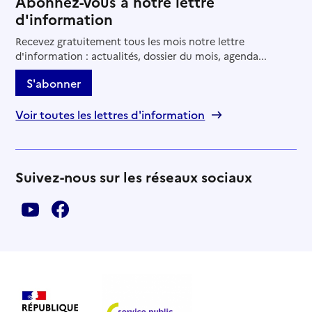
Abonnez-vous à notre lettre
d'information
03 84 56 71 62
Recevez gratuitement tous les mois notre lettre
Contact
d'information : actualités, dossier du mois, agenda...
Site internet
Rapport HAS
Voir les prix et prestations
S'abonner
Voir toutes les lettres d'information
Source des données : Finess n° 700782048
Mis à jour le : 24/02/2026
EHPAD de Saint-Loup-sur-Semouse
Suivez-nous sur les réseaux sociaux
Adresse
Avenue Jacques Parisot
70800
-
Saint-Loup-sur-Semouse
03 84 49 01 00
Contact
Site internet
Rapport HAS
Voir les prix et prestations