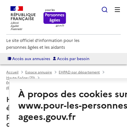
RÉPUBLIQUE
FRANÇAISE
Le site officiel d'information pour les
personnes âgées et les aidants
Accès aux annuaires
Accès par besoin
Accueil
Espace annuaire
EHPAD par département
Haute-Saône (70)
Établissement d'hébergement pour personnes âgées dépendantes
(EHPAD)
À propos des cookies su
Haute-Saône (70) : liste des 29
www.pour-les-personnes
établissements d'hébergement
agees.gouv.fr
pour personnes âgées
dépendantes (EHPAD)