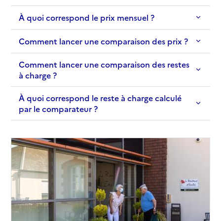
Source des données : Finess n° 700785389
Mis à jour le : 15/04/2026
À quoi correspond le prix mensuel ?
EHPAD Hôtel Dieu
Comment lancer une comparaison des prix ?
Adresse
87 grande Rue
Comment lancer une comparaison des restes
70100
-
Gray
à charge ?
03 84 64 60 41
À quoi correspond le reste à charge calculé
Contact
par le comparateur ?
Site internet
Rapport HAS
Voir les prix et prestations
Source des données : Finess n° 700781768
Mis à jour le : 24/02/2026
EHPAD Les Capucins
Adresse
1 rue du Faubourg des Capucins
70100
-
Gray