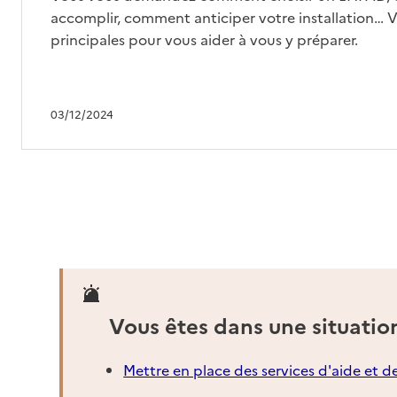
accomplir, comment anticiper votre installation… Vo
Source des données : Finess n° 090781535
principales pour vous aider à vous y préparer.
Mis à jour le : 03/01/2025
EHPAD Le Clos les Bains
Adresse
Place du Breilh
03/12/2024
09110
-
Ax-les-Thermes
05 61 02 24 02
Contact
Site internet
Rapport HAS
Voir les prix et prestations
Source des données : Finess n° 090782707
Vous êtes dans une situatio
Mis à jour le : 26/06/2026
EHPAD Résidence Sauzeil - Vicdessos
Mettre en place des services d'aide et d
Adresse
Route de Suc