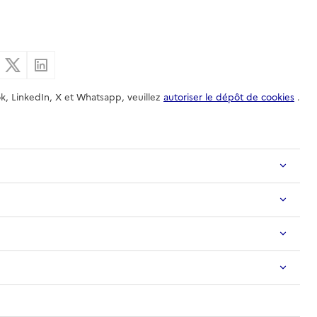
er par email
Partager sur Facebook
Partager sur X
Partager sur Linkedin
k, LinkedIn, X et Whatsapp, veuillez
autoriser le dépôt de cookies
.