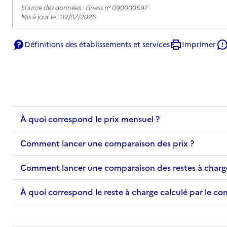
Source des données : Finess n° 090000597
Mis à jour le : 02/07/2026
EHPAD Résidence Gustave Pedoya
Définitions des établissements et services
Imprimer
Adresse
Lieu Dit Saint Roch
09240
-
La Bastide-de-Sérou
05 61 64 51 88
Contact
À quoi correspond le prix mensuel ?
Site internet
Rapport HAS
Comment lancer une comparaison des prix ?
Voir les prix et prestations
Source des données : Finess n° 090782616
Comment lancer une comparaison des restes à charg
Mis à jour le : 08/09/2024
À quoi correspond le reste à charge calculé par le c
EHPAD L'Orée du bois
Adresse
09190
-
Saint-Lizier