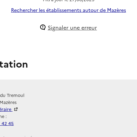
Rechercher les établissements autour de Mazères
Signaler une erreur
tation
du Tremoul
 Mazères
néraire
e :
9 42 45