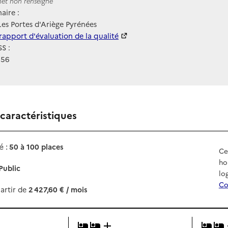
ernet
rnet non renseigné
aire :
s Portes d'Ariège Pyrénées
 HAS
rapport d'évaluation de la qualité
S :
156
 caractéristiques
 :
50 à 100 places
Ce
ho
Public
lo
Co
artir de
2 427,60 € / mois