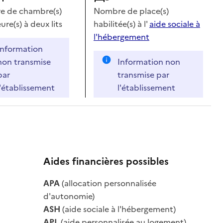
 de chambre(s)
Nombre de place(s)
ure(s) à deux lits
habilitée(s) à l'
aide sociale à
l'hébergement
Information
non transmise
Information non
par
transmise par
l'établissement
l'établissement
Aides financières possibles
le
APA
(allocation personnalisée
le
d'autonomie)
ASH
(aide sociale à l'hébergement)
APL
(aide personnalisée au logement)