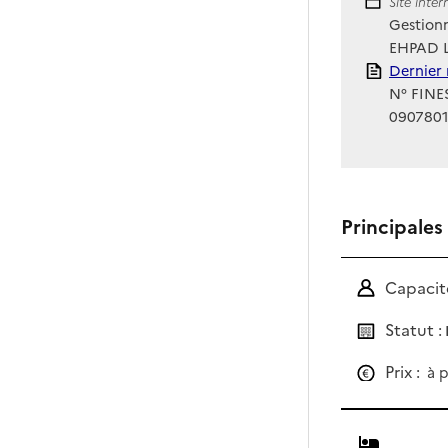
Site Int
Site inte
Gestionn
EHPAD Le
Rapport
Dernier 
N° FINES
090780
Principales
Capacité
Statut :
Prix :
à p