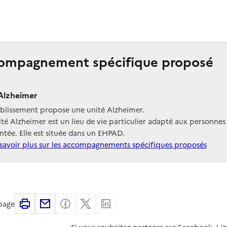
ompagnement spécifique proposé
Alzheimer
ablissement propose une unité Alzheimer.
té Alzheimer est un lieu de vie particulier adapté aux personnes
tée. Elle est située dans un EHPAD.
savoir plus sur les accompagnements spécifiques proposés
Imprimer
Partager par email
Partager sur Facebook
Partager sur X
Partager sur Linkedin
 page