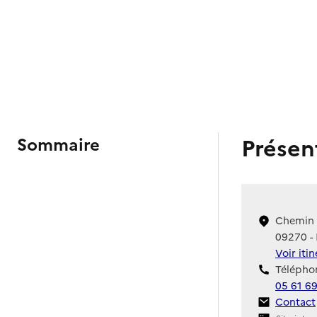
Présen
Sommaire
Chemin 
09270 -
Voir iti
Téléphon
05 61 6
Contact
Contact