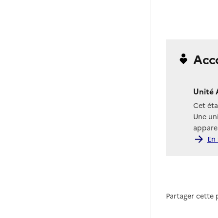
Acc
Unité 
Cet ét
Une uni
apparen
En 
Partager cette