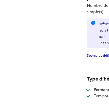
Nombre de 
simple(s)
Infor
non t
par
l'éta
Source et défi
Type d’h
:
Perman
:
Tempora