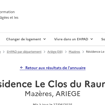
nformation
âgées et les
Changer de logement
Vivre dans un EHPAD
So
e
EHPAD par département
Ariège (09)
Mazères
Résidence Le
Retour aux résultats de l'annuaire
sidence Le Clos du Raun
Mazères, ARIEGE
Mis à jour le
27/06/2025