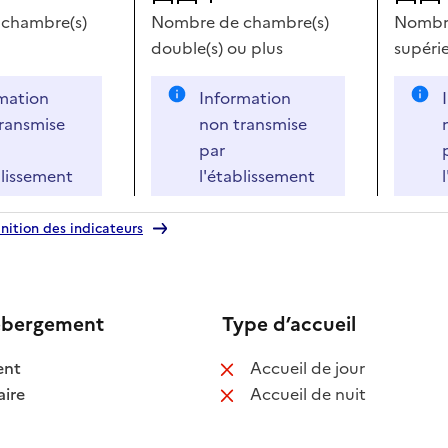
chambre(s)
Nombre de chambre(s)
Nombre
double(s)
ou plus
supérie
mation
Information
ransmise
non transmise
par
blissement
l'établissement
nition des indicateurs
ébergement
Type d’accueil
 disponible
: non disponib
ent
Accueil de jour
 disponible
: non disponib
ire
Accueil de nuit