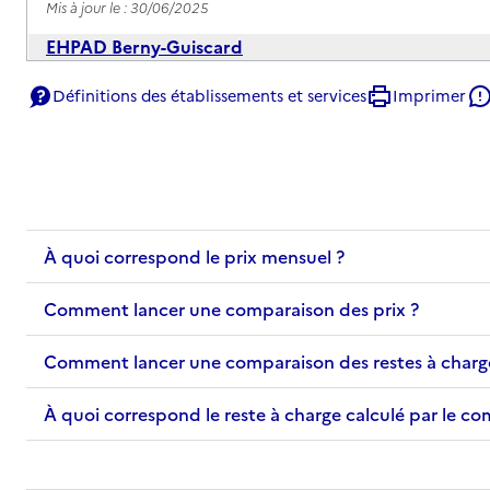
Mis à jour le : 30/06/2025
EHPAD Berny-Guiscard
Adresse
48 rue du Château
Définitions des établissements et services
Imprimer
60640
-
Guiscard
03 44 43 20 40
Contact
Rapport HAS
À quoi correspond le prix mensuel ?
Voir les prix et prestations
Source des données : Finess n° 600100622
Comment lancer une comparaison des prix ?
Mis à jour le : 08/09/2024
EHPAD de l'hôpital local
Comment lancer une comparaison des restes à charg
Adresse
18 place de l'Hôtel de Ville
À quoi correspond le reste à charge calculé par le c
60360
-
Crèvecœur-le-Grand