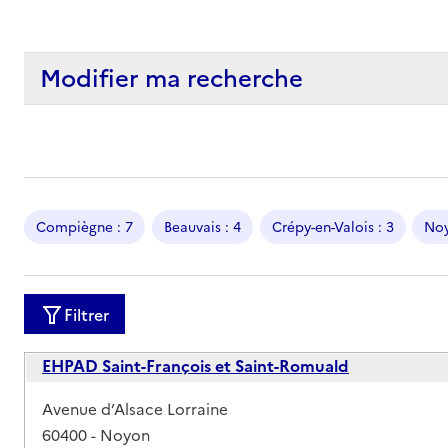
Modifier ma recherche
Compiègne : 7
Beauvais : 4
Crépy-en-Valois : 3
Noy
Filtrer
EHPAD Saint-François et Saint-Romuald
Adresse
Avenue d’Alsace Lorraine
60400
-
Noyon