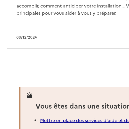
EHPAD du centre hospitalier
accomplir, comment anticiper votre installation… Vo
principales pour vous aider à vous y préparer.
Adresse
Rue Frédéric Raboisson
60600
-
Clermont
03 44 77 36 36
03/12/2024
Contact
Site internet
Rapport HAS
Voir les prix et prestations
Source des données : Finess n° 600107544
Mis à jour le : 27/06/2025
EHPAD Le Beau Regard
Adresse
Vous êtes dans une situatio
15 rue Beauregard
60440
-
Nanteuil-le-Haudouin
Mettre en place des services d'aide et d
03 44 88 00 04