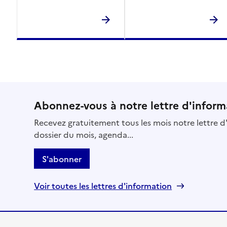
Adresse
Avenue Paul Rouge
60300
-
Senlis
03 44 21 70 10
Contact
Site internet
Rapport HAS
Abonnez-vous à notre lettre d'inform
Voir les prix et prestations
Recevez gratuitement tous les mois notre lettre d'
Source des données : Finess n° 600107486
dossier du mois, agenda...
Mis à jour le : 21/05/2026
EHPAD Étienne-Marie de la Hante
S'abonner
Adresse
3 mail Philippe d'Alsace
Voir toutes les lettres d'information
60800
-
Crépy-en-Valois
03 44 59 11 19