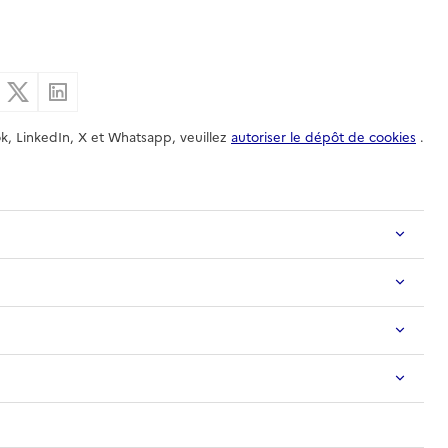
er par email
Partager sur Facebook
Partager sur X
Partager sur Linkedin
k, LinkedIn, X et Whatsapp, veuillez
autoriser le dépôt de cookies
.