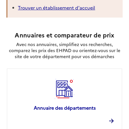
Site internet
Trouver un établissement d'accueil
Rapport HAS
Voir les prix et prestations
Source des données : Finess n° 320782758
Mis à jour le : 21/10/2025
Annuaires et comparateur de prix
EHPAD Résidence Mont-Royal Montreal-du-Gers
Avec nos annuaires, simplifiez vos recherches,
comparez les prix des EHPAD ou orientez-vous sur le
Adresse
Rue Pemay
site de votre département pour vos démarches
32250
-
Montréal
05 62 29 50 00
Contact
Rapport HAS
Voir les prix et prestations
Source des données : Finess n° 320785629
Annuaire des départements
Mis à jour le : 08/09/2024
EHPAD du Centre hospitalier
Adresse