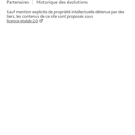
Partenaires
Historique des évolutions
Adresse
Rue Saint-Laurent
Sauf mention explicite de propriété intellectuelle détenue par des
tiers, les contenus de ce site sont proposés sous
32500
-
Fleurance
licence etalab-2.0
Paramètres sur le choix des cookies
05 62 64 20 00
Contact
Rapport HAS
Voir les prix et prestations
Source des données : Finess n° 320783137
Mis à jour le : 27/01/2026
EHPAD Las Peyrères
Adresse
655 chemin de la Jourdiane
32420
-
Simorre
05 62 65 31 41
Contact
Site internet