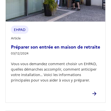
Rapport HAS
Voir les prix et prestations
Source des données : Finess n° 320782212
Mis à jour le : 08/09/2024
EHPAD Bel Adour
EHPAD
Adresse
162 chemin des Carrières
Article
32400
-
Riscle
Préparer son entrée en maison de retraite
03/12/2024
05 62 69 72 21
Contact
Vous vous demandez comment choisir un EHPAD,
Rapport HAS
Voir les prix et prestations
quelles démarches accomplir, comment anticiper
votre installation… Voici les informations
principales pour vous aider à vous y préparer.
Source des données : Finess n° 320782238
Mis à jour le : 17/07/2026
EHPAD Mille Soleils
Adresse
77 chemin de Ronde
32230
-
Marciac