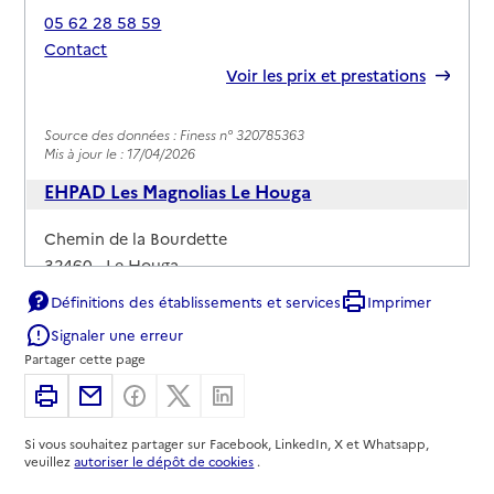
05 62 28 58 59
Contact
Rapport HAS
Voir les prix et prestations
Source des données : Finess n° 320785363
Mis à jour le : 17/04/2026
EHPAD Les Magnolias Le Houga
Adresse
Chemin de la Bourdette
32460
-
Le Houga
Définitions des établissements et services
Imprimer
05 62 08 93 33
Signaler une erreur
Contact
Partager cette page
Rapport HAS
Voir les prix et prestations
Imprimer
Partager par email
Partager sur Facebook
Partager sur X
Partager sur Linkedin
Source des données : Finess n° 320785025
Si vous souhaitez partager sur Facebook, LinkedIn, X et Whatsapp,
Mis à jour le : 08/09/2024
veuillez
autoriser le dépôt de cookies
.
EHPAD du Centre Hôspitalier de Condom