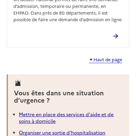
d’admission, temporaire ou permanente, en
EHPAD Le Château Fleuri Vic-Fezensac
EHPAD. Dans près de 80 départements, il est
Adresse
possible de faire une demande d’admission en ligne.
Avenue du Château Fleuri
32190
-
Vic-Fezensac
05 62 06 38 84
Contact
Rapport HAS
Voir les prix et prestations
Haut de page
Source des données : Finess n° 320782253
Mis à jour le : 10/01/2025
EHPAD Robert Barguisseau
Vous êtes dans une situation
d’urgence ?
Adresse
Allée Marie Clarac
32000
-
Auch
Mettre en place des services d'aide et de
soins à domicile
05 62 61 48 80
Contact
Organiser une sortie d'hospitalisation