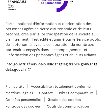
05 62 07 17 22
Contact
Rapport HAS
Voir les prix et prestations
Portail national d'information et d'orientation des
personnes âgées en perte d'autonomie et de leurs
Source des données : Finess n° 320780471
proches, créé par la loi d'adaptation de la société au
Mis à jour le : 06/03/2026
vieillissement. Il est édité et animé par le Service public
EHPAD de Lombez
de l'autonomie, avec la collaboration de nombreux
partenaires engagés dans l'accompagnement et
Adresse
10 chemin des Religieuses
l'information des personnes âgées et de leurs aidants.
32220
-
Lombez
info.gouv.fr
service-public.fr
legifrance.gouv.fr
data.gouv.fr
05 62 62 07 07
Contact
Rapport HAS
Voir les prix et prestations
Plan du site
Accessibilité : totalement conforme
Mentions légales
Contact
Prix et comparateurs
Source des données : Finess n° 320783152
Données personnelles
Gestion des cookies
Mis à jour le : 02/07/2026
Politique des cookies
Outils de communication
EHPAD Cadéot