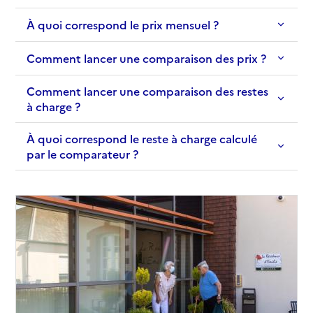
À quoi correspond le prix mensuel ?
Adresse
58 rue Dutoya
32100
-
Condom
Comment lancer une comparaison des prix ?
05 62 28 20 77
Comment lancer une comparaison des restes
Contact
à charge ?
Site internet
Rapport HAS
Voir les prix et prestations
À quoi correspond le reste à charge calculé
par le comparateur ?
Source des données : Finess n° 320782915
Mis à jour le : 12/02/2025
EHPAD La Ténarèze Condom
Adresse
32 rue Aristide Briand
32100
-
Condom
05 62 68 44 00
Contact