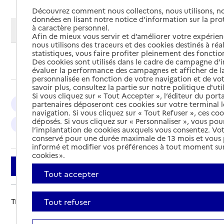
Découvrez comment nous collectons, nous utilisons, no
données en lisant notre notice d’information sur la pr
à caractère personnel.
Modifier ma recherche
Afin de mieux vous servir et d’améliorer votre expérienc
nous utilisons des traceurs et des cookies destinés à réal
statistiques, vous faire profiter pleinement des fonction
Ajouter cette recherche aux favoris
Des cookies sont utilisés dans le cadre de campagne d
évaluer la performance des campagnes et afficher de la
personnalisée en fonction de votre navigation et de vot
savoir plus, consultez la partie sur notre politique d'uti
Si vous cliquez sur « Tout Accepter », l’éditeur du porta
partenaires déposeront ces cookies sur votre terminal l
Auch : 6
Condom : 2
Vic-Fezensac : 2
navigation. Si vous cliquez sur « Tout Refuser », ces co
déposés. Si vous cliquez sur « Personnaliser », vous pou
Gimont : 2
Mauvezin : 2
Fleurance : 2
l’implantation de cookies auxquels vous consentez. Vot
conservé pour une durée maximale de 13 mois et vous
informé et modifier vos préférences à tout moment sur
cookies ».
Filtrer
Tout accepter
Tout refuser
Trier par :