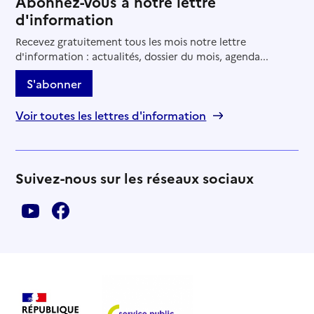
Abonnez-vous à notre lettre
Source des données : Finess n° 320782188
d'information
Mis à jour le : 06/08/2026
EHPAD Lavallée
Recevez gratuitement tous les mois notre lettre
d'information : actualités, dossier du mois, agenda...
Adresse
36 avenue du Général de Gaulle
S'abonner
32380
-
Saint-Clar
Voir toutes les lettres d'information
05 62 66 33 62
Contact
Site internet
Rapport HAS
Voir les prix et prestations
Suivez-nous sur les réseaux sociaux
Source des données : Finess n° 320780505
Mis à jour le : 21/01/2026
EHPAD Saint-Jacques
Adresse
Rue Charles Bacqué
32600
-
L'Isle-Jourdain