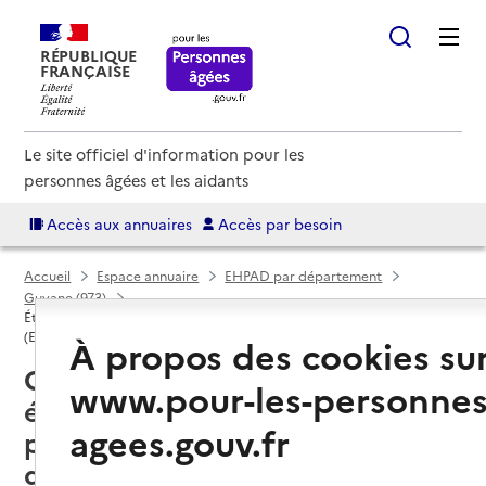
RÉPUBLIQUE
FRANÇAISE
Le site officiel d'information pour les
personnes âgées et les aidants
Accès aux annuaires
Accès par besoin
Accueil
Espace annuaire
EHPAD par département
Guyane (973)
Établissement d'hébergement pour personnes âgées dépendantes
(EHPAD)
À propos des cookies su
Guyane (973) : liste des 4
www.pour-les-personnes
établissements d'hébergement
agees.gouv.fr
pour personnes âgées
dépendantes (EHPAD)