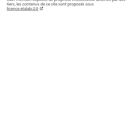
tiers, les contenus de ce site sont proposés sous
licence etalab-2.0
Paramètres sur le choix des cookies