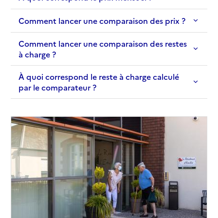
Adresse
Route de Trou Biran
Comment lancer une comparaison des prix ?
97300
-
Cayenne
Comment lancer une comparaison des restes
05 94 29 42 01
à charge ?
Contact
Rapport HAS
À quoi correspond le reste à charge calculé
Source des données : Finess n° 970303822
par le comparateur ?
Mis à jour le : 19/11/2024