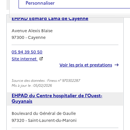
Personnaliser
Mode liste
Mode carte
EHPAD Edmard Lama de Cayenne
Adresse
Avenue Alexis Blaise
97300
-
Cayenne
05 94 39 50 50
Site internet
Rapport HAS
Voir les prix et prestations
Source des données : Finess n° 970302287
Mis à jour le : 05/02/2026
EHPAD du Centre hospitalier de l'Ouest-
Guyanais
Adresse
Boulevard du Général de Gaulle
97320
-
Saint-Laurent-du-Maroni