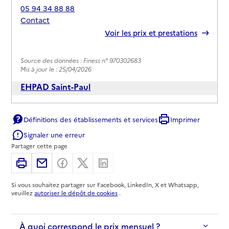
05 94 34 88 88
Contact
Rapport HAS
Voir les prix et prestations
Source des données : Finess n° 970302683
Mis à jour le : 25/04/2026
EHPAD Saint-Paul
Adresse
15 rue Léon Damas
Définitions des établissements et services
Imprimer
97300
-
Cayenne
Signaler une erreur
05 94 29 66 35
Partager cette page
Contact
Imprimer
Partager par email
Partager sur Facebook
Partager sur X
Partager sur Linkedin
Rapport HAS
Voir les prix et prestations
Si vous souhaitez partager sur Facebook, LinkedIn, X et Whatsapp,
veuillez
autoriser le dépôt de cookies
.
Source des données : Finess n° 970302014
Mis à jour le : 05/12/2025
EHPAD L'Ebène
À quoi correspond le prix mensuel ?