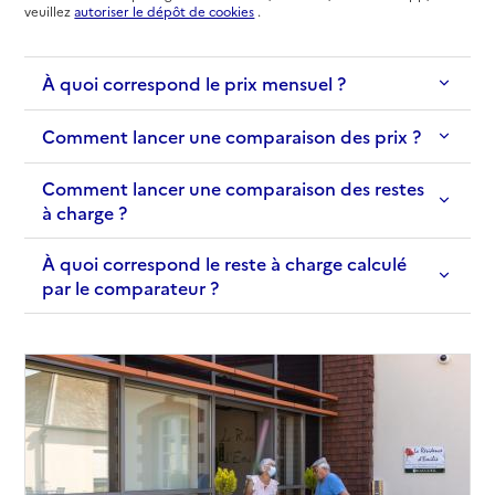
Source des données : Finess n° 450002308
veuillez
autoriser le dépôt de cookies
.
Mis à jour le : 23/06/2025
EHPAD du Centre hospitalier de Gien
À quoi correspond le prix mensuel ?
Adresse
2 avenue Jean Villejean
45500
-
Gien
Comment lancer une comparaison des prix ?
Comment lancer une comparaison des restes
02 38 29 38 29
à charge ?
Contact
Site internet
À quoi correspond le reste à charge calculé
Rapport HAS
Voir les prix et prestations
par le comparateur ?
Source des données : Finess n° 450010483
Mis à jour le : 12/11/2024
EHPAD Quiétude
Adresse
Rue Voltaire
45270
-
Bellegarde