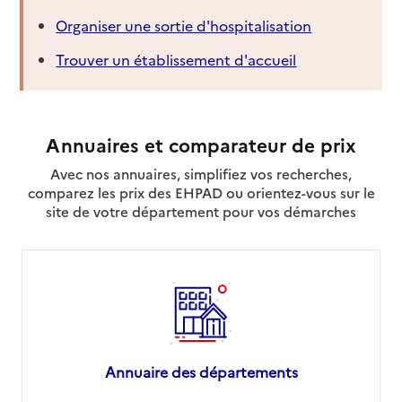
Organiser une sortie d'hospitalisation
02 38 27 55 00
Trouver un établissement d'accueil
Contact
Rapport HAS
Voir les prix et prestations
Source des données : Finess n° 450010137
Annuaires et comparateur de prix
Mis à jour le : 10/06/2026
Avec nos annuaires, simplifiez vos recherches,
EHPAD Paul Cabanis
comparez les prix des EHPAD ou orientez-vous sur le
site de votre département pour vos démarches
Adresse
14 rue Frédéric Bazille
45340
-
Beaune-la-Rolande
02 38 33 20 64
Contact
Site internet
Rapport HAS
Voir les prix et prestations
Annuaire des départements
Source des données : Finess n° 450010129