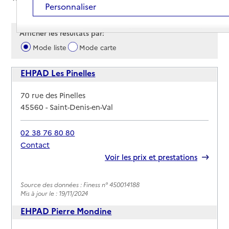
Personnaliser
Afficher les résultats par:
Mode liste
Mode carte
EHPAD Les Pinelles
Adresse
70 rue des Pinelles
45560
-
Saint-Denis-en-Val
02 38 76 80 80
Contact
Rapport HAS
Voir les prix et prestations
Source des données : Finess n° 450014188
Mis à jour le : 19/11/2024
EHPAD Pierre Mondine