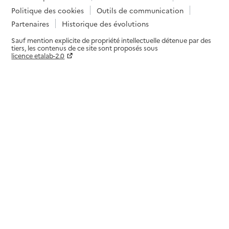
Politique des cookies
Outils de communication
Adresse
1 place des Bénédictines
Partenaires
Historique des évolutions
45200
-
Montargis
Sauf mention explicite de propriété intellectuelle détenue par des
tiers, les contenus de ce site sont proposés sous
02 38 95 07 60
licence etalab-2.0
Contact
Paramètres sur le choix des cookies
Rapport HAS
Voir les prix et prestations
Source des données : Finess n° 450000815
Mis à jour le : 30/06/2026
EHPAD La Chanterelle
Adresse
14 rue Pierre Laurent Bourassin
45720
-
Coullons
02 38 29 57 30
Contact
Site internet
Rapport HAS
Voir les prix et prestations