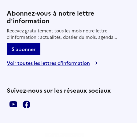
Source des données : Finess n° 450002118
Mis à jour le : 15/06/2026
Abonnez-vous à notre lettre
d'information
EHPAD Les jardins de Sido
Recevez gratuitement tous les mois notre lettre
Adresse
Chemin de la Messe
d'information : actualités, dossier du mois, agenda...
45230
-
Châtillon-Coligny
S'abonner
02 38 92 51 09
Voir toutes les lettres d'information
Contact
Rapport HAS
Voir les prix et prestations
Suivez-nous sur les réseaux sociaux
Source des données : Finess n° 450002217
Mis à jour le : 22/05/2026
EHPAD Villecante
Adresse
1277 rue Roger Ollivier
45370
-
Dry