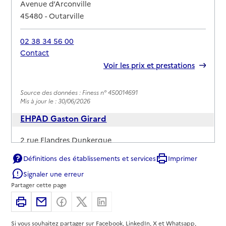
Adresse
Avenue d’Arconville
45480
-
Outarville
02 38 34 56 00
Contact
Rapport HAS
Voir les prix et prestations
Source des données : Finess n° 450014691
Mis à jour le : 30/06/2026
EHPAD Gaston Girard
Adresse
2 rue Flandres Dunkerque
45730
-
Saint-Benoît-sur-Loire
Définitions des établissements et services
Imprimer
Signaler une erreur
02 38 35 72 22
Partager cette page
Contact
Rapport HAS
Voir les prix et prestations
Imprimer
Partager par email
Partager sur Facebook
Partager sur X
Partager sur Linkedin
Si vous souhaitez partager sur Facebook, LinkedIn, X et Whatsapp,