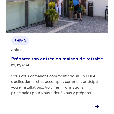
02 38 90 13 29
Contact
Rapport HAS
Voir les prix et prestations
Source des données : Finess n° 450007182
Mis à jour le : 08/09/2024
EHPAD
EHPAD Au fil de l'Eau
Article
Adresse
13 rue du Port Saint-Roch
Préparer son entrée en maison de retraite
45200
-
Montargis
03/12/2024
02 38 95 16 03
Vous vous demandez comment choisir un EHPAD,
Contact
quelles démarches accomplir, comment anticiper
Rapport HAS
Voir les prix et prestations
votre installation… Voici les informations
principales pour vous aider à vous y préparer.
Source des données : Finess n° 450010434
Mis à jour le : 25/09/2025
EHPAD Althaea