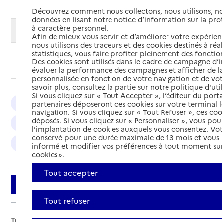
Découvrez comment nous collectons, nous utilisons, no
données en lisant notre notice d’information sur la pr
à caractère personnel.
Modifier ma recherche
Afin de mieux vous servir et d’améliorer votre expérienc
nous utilisons des traceurs et des cookies destinés à réal
statistiques, vous faire profiter pleinement des fonction
Ajouter cette recherche aux favoris
Des cookies sont utilisés dans le cadre de campagne d
évaluer la performance des campagnes et afficher de la
personnalisée en fonction de votre navigation et de vot
savoir plus, consultez la partie sur notre politique d'uti
Si vous cliquez sur « Tout Accepter », l’éditeur du porta
Orléans : 8
Montargis : 4
Amilly : 3
partenaires déposeront ces cookies sur votre terminal l
navigation. Si vous cliquez sur « Tout Refuser », ces co
déposés. Si vous cliquez sur « Personnaliser », vous pou
La Chapelle-Saint-Mesmin : 3
Olivet : 2
l’implantation de cookies auxquels vous consentez. Vot
conservé pour une durée maximale de 13 mois et vous
Saint-Jean-de-Braye : 2
La Ferté-Saint-Aubin : 2
informé et modifier vos préférences à tout moment sur
cookies ».
Tout accepter
Filtrer
Tout refuser
Trier par :