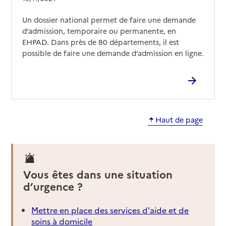
Rapport HAS
Voir les prix et prestations
Un dossier national permet de faire une demande
Source des données : Finess n° 450014246
d’admission, temporaire ou permanente, en
Mis à jour le : 20/11/2024
EHPAD. Dans près de 80 départements, il est
possible de faire une demande d’admission en ligne.
EHPAD La mothe
Adresse
1940 rue du Général de Gaulle
45160
-
Olivet
02 38 69 01 73
Haut de page
Contact
Rapport HAS
Voir les prix et prestations
Source des données : Finess n° 450002589
Vous êtes dans une situation
Mis à jour le : 03/02/2026
d’urgence ?
EHPAD du centre hospitalier
Mettre en place des services d'aide et de
Adresse
15 avenue du Petit Parc
soins à domicile
45600
-
Sully-sur-Loire