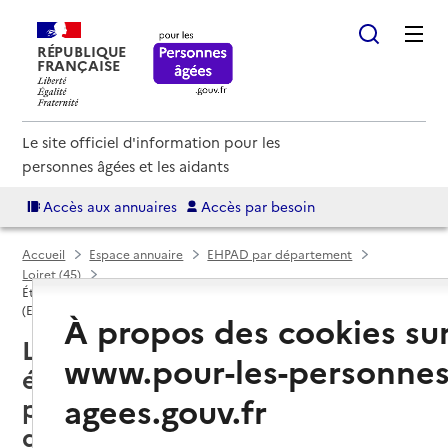
RÉPUBLIQUE
FRANÇAISE
Le site officiel d'information pour les
personnes âgées et les aidants
Accès aux annuaires
Accès par besoin
Accueil
Espace annuaire
EHPAD par département
Loiret (45)
Établissement d'hébergement pour personnes âgées dépendantes
(EHPAD)
À propos des cookies su
Loiret (45) : liste des 63
www.pour-les-personnes
établissements d'hébergement
agees.gouv.fr
pour personnes âgées
dépendantes (EHPAD)