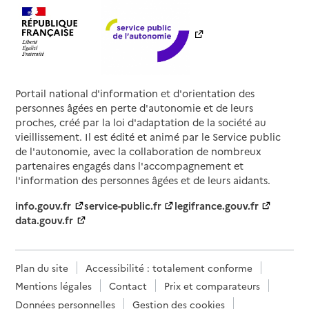
02 38 45 70 85
Contact
Rapport HAS
Voir les prix et prestations
Source des données : Finess n° 450002233
Mis à jour le : 13/05/2026
Portail national d'information et d'orientation des
personnes âgées en perte d'autonomie et de leurs
EHPAD de l'hôpital de Pithiviers
proches, créé par la loi d'adaptation de la société au
vieillissement. Il est édité et animé par le Service public
Adresse
Boulevard Beauvallet
de l'autonomie, avec la collaboration de nombreux
45300
-
Pithiviers
partenaires engagés dans l'accompagnement et
l'information des personnes âgées et de leurs aidants.
02 38 32 31 31
info.gouv.fr
service-public.fr
legifrance.gouv.fr
Contact
data.gouv.fr
Rapport HAS
Voir les prix et prestations
Source des données : Finess n° 450010764
Plan du site
Accessibilité : totalement conforme
Mis à jour le : 22/05/2026
Mentions légales
Contact
Prix et comparateurs
EHPAD Notre foyer
Données personnelles
Gestion des cookies