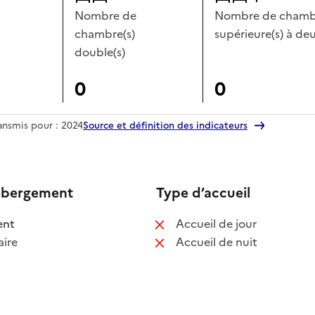
Nombre de
Nombre de chambr
chambre(s)
supérieure(s) à deu
double(s)
0
0
ransmis pour : 2024
Source et définition des indicateurs
ébergement
Type d’accueil
 disponible
: non disponib
ent
Accueil de jour
 non disponible
: non disponib
ire
Accueil de nuit