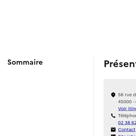
Présen
Sommaire
56 rue d
45000 - 
Voir iti
Téléphon
02 38 6
Contact
Contact