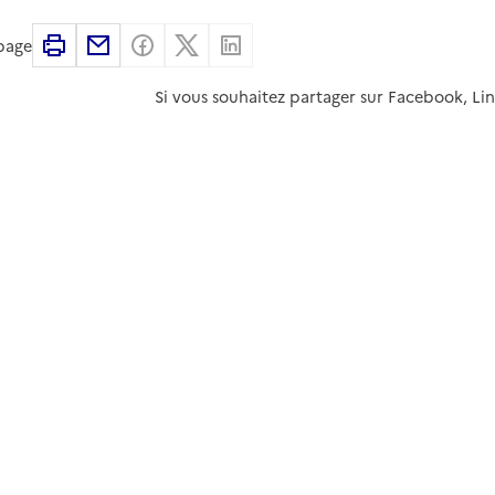
Imprimer
Partager par email
Partager sur Facebook
Partager sur X
Partager sur Linkedin
 page
Si vous souhaitez partager sur Facebook, Li