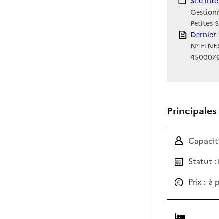
Site Int
Site int
Gestionn
Petites 
Rapport
Dernier 
N° FINES
450007
Principales
Capacité
Statut :
Prix :
à p