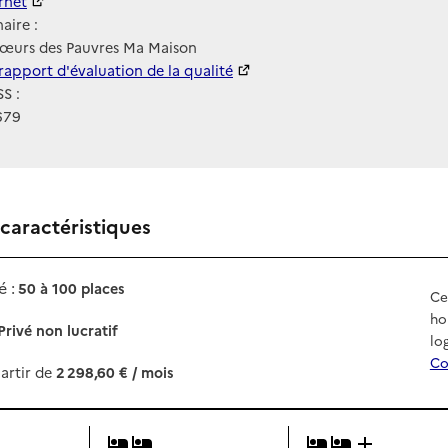
ernet
ernet
aire :
Sœurs des Pauvres Ma Maison
 HAS
rapport d'évaluation de la qualité
S :
679
 caractéristiques
 :
50 à 100 places
Ce
ho
Privé non lucratif
lo
Co
artir de
2 298,60 € / mois