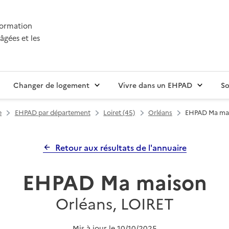
nformation
âgées et les
Changer de logement
Vivre dans un EHPAD
So
e
EHPAD par département
Loiret (45)
Orléans
EHPAD Ma ma
Retour aux résultats de l'annuaire
EHPAD Ma maison
Orléans, LOIRET
Mis à jour le
10/10/2025