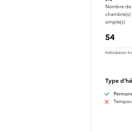
Nombre de
chambre(s)
simple(s)
54
Indicateurs t
Type d’h
:
Perman
:
Tempora