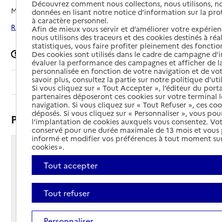
Découvrez comment nous collectons, nous utilisons, no
Mis à jour le
06/08/2026
données en lisant notre notice d’information sur la pr
à caractère personnel.
Rechercher les établissements autour de Orléans
Afin de mieux vous servir et d’améliorer votre expérienc
nous utilisons des traceurs et des cookies destinés à réal
statistiques, vous faire profiter pleinement des fonction
Signaler une erreur
Des cookies sont utilisés dans le cadre de campagne d
évaluer la performance des campagnes et afficher de la
personnalisée en fonction de votre navigation et de vot
savoir plus, consultez la partie sur notre politique d'uti
Sommaire
Si vous cliquez sur « Tout Accepter », l’éditeur du porta
partenaires déposeront ces cookies sur votre terminal l
navigation. Si vous cliquez sur « Tout Refuser », ces co
déposés. Si vous cliquez sur « Personnaliser », vous pou
Présentation
l’implantation de cookies auxquels vous consentez. Vot
conservé pour une durée maximale de 13 mois et vous
informé et modifier vos préférences à tout moment sur
cookies ».
3 rue de l'Orbette
45000 - Orléans
Tout accepter
Voir itinéraire
Téléphone :
Tout refuser
02 38 72 77 00
Contact
Contact
Personnaliser
Site Internet
Site internet