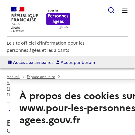
RÉPUBLIQUE
FRANÇAISE
Le site officiel d'information pour les
personnes âgées et les aidants
Accès aux annuaires
Accès par besoin
Accueil
Espace annuaire
Annuaire EHPAD et maisons de retraite
EHPAD par département
Loiret (45)
Orléans
À propos des cookies su
EHPAD Résidence Saint-Joseph
www.pour-les-personnes
Retour aux résultats de l'annuaire
agees.gouv.fr
EHPAD Résidence Saint-Joseph
Orléans, LOIRET