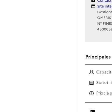
Contact
Contact
Site Int
Site int
Gestionn
OMERIS 
N° FINES
450005
Principales
Capacité
Statut :
Prix :
à p