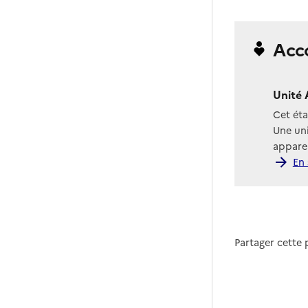
Acc
Unité 
Cet ét
Une uni
apparen
En 
Partager cette