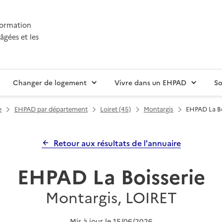
nformation
âgées et les
Changer de logement
Vivre dans un EHPAD
So
e
EHPAD par département
Loiret (45)
Montargis
EHPAD La Bo
Retour aux résultats de l'annuaire
EHPAD La Boisserie
Montargis, LOIRET
Mis à jour le
15/06/2026