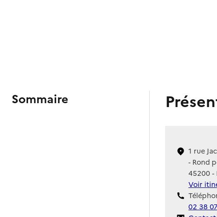
Présen
Sommaire
1 rue Ja
- Rond p
45200 -
Voir iti
Téléphon
02 38 0