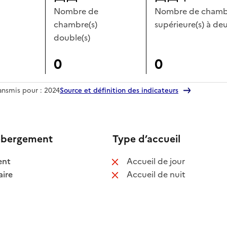
Nombre de
Nombre de chambr
chambre(s)
supérieure(s) à deu
double(s)
0
0
ransmis pour : 2024
Source et définition des indicateurs
ébergement
Type d’accueil
 disponible
: non disponib
ent
Accueil de jour
 disponible
: non disponib
ire
Accueil de nuit