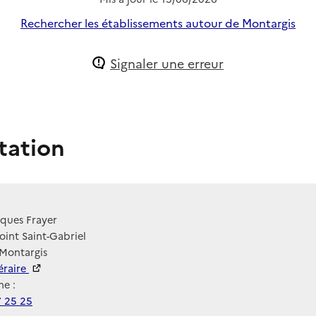
Rechercher les établissements autour de Montargis
Signaler une erreur
tation
cques Frayer
oint Saint-Gabriel
 Montargis
néraire
e :
7 25 25