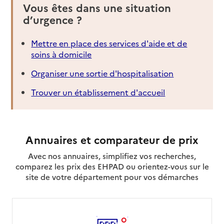
Vous êtes dans une situation
Contact
d’urgence ?
Rapport HAS
Source des données : Finess n° 950038513
Mis à jour le : 19/11/2024
Mettre en place des services d'aide et de
soins à domicile
Service autonomie à domicile (aide)
AADSP CEVAL
Organiser une sortie d'hospitalisation
Adresse
38 rue de la Station
Trouver un établissement d'accueil
95130
-
Franconville
Rapport HAS
Source des données : Finess n° 950043786
Annuaires et comparateur de prix
Mis à jour le : 08/09/2024
Avec nos annuaires, simplifiez vos recherches,
Service autonomie à domicile (aide)
comparez les prix des EHPAD ou orientez-vous sur le
AADSP SOVON
site de votre département pour vos démarches
Adresse
78 avenue de Verdun
95100
-
Argenteuil