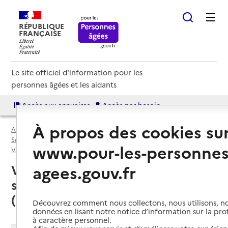
RÉPUBLIQUE
FRANÇAISE
Le site officiel d'information pour les
personnes âgées et les aidants
Accès aux annuaires
Accès par besoin
À propos des cookies su
Accueil
Espace annuaire
Services autonomie à domicile (aide) par département
www.pour-les-personnes
Val-D'Oise (95)
Service autonomie à domicile (aide)
agees.gouv.fr
Val-D'Oise (95) : liste des 121
services autonomie à domicile
(aide)
Découvrez comment nous collectons, nous utilisons, no
données en lisant notre notice d’information sur la pr
à caractère personnel.