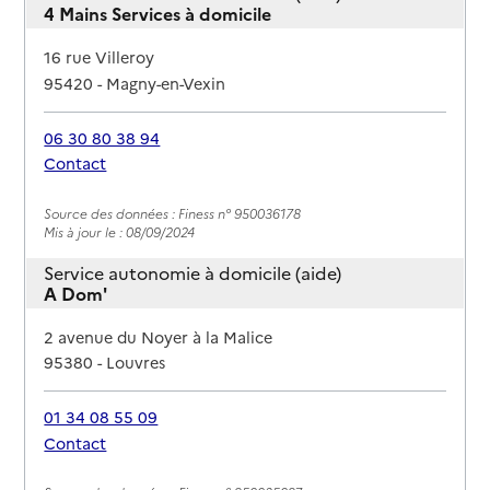
4 Mains Services à domicile
Adresse
16 rue Villeroy
95420
-
Magny-en-Vexin
06 30 80 38 94
Contact
Rapport HAS
Source des données : Finess n° 950036178
Mis à jour le : 08/09/2024
Service autonomie à domicile (aide)
A Dom'
Adresse
2 avenue du Noyer à la Malice
95380
-
Louvres
01 34 08 55 09
Contact
Rapport HAS