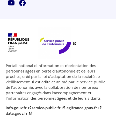
Adresse
7 rue de Paris
95270
-
Viarmes
01 30 35 40 47
Contact
Site internet
Rapport HAS
Source des données : Finess n° 950039164
Mis à jour le : 08/09/2024
Service autonomie à domicile (aide)
Portail national d'information et d'orientation des
ADMR Vexin-Cergy
personnes âgées en perte d'autonomie et de leurs
proches, créé par la loi d'adaptation de la société au
Adresse
40 rue de Crosne
vieillissement. Il est édité et animé par le Service public
95420
-
Magny-en-Vexin
de l'autonomie, avec la collaboration de nombreux
partenaires engagés dans l'accompagnement et
l'information des personnes âgées et de leurs aidants.
01 34 46 83 99
Contact
info.gouv.fr
service-public.fr
legifrance.gouv.fr
Site internet
data.gouv.fr