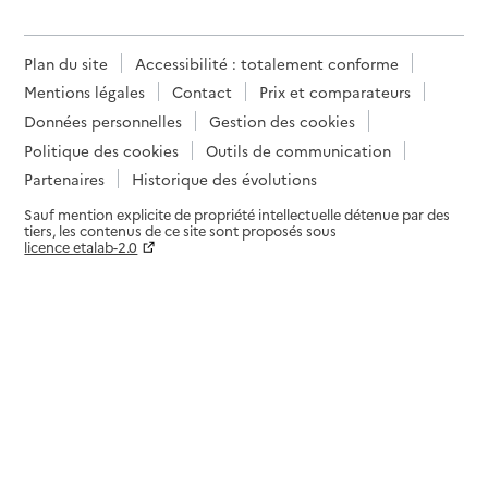
Rapport HAS
Source des données : Finess n° 950039024
Mis à jour le : 19/11/2024
Plan du site
Accessibilité : totalement conforme
Service autonomie à domicile (aide)
Mentions légales
Contact
Prix et comparateurs
Adénior
Données personnelles
Gestion des cookies
Adresse
Politique des cookies
Outils de communication
6 place de la Corne
95300
-
Pontoise
Partenaires
Historique des évolutions
Sauf mention explicite de propriété intellectuelle détenue par des
tiers, les contenus de ce site sont proposés sous
06 98 64 23 89
licence etalab-2.0
Contact
Paramètres sur le choix des cookies
Site internet
Rapport HAS
Source des données : Finess n° 950044883
Mis à jour le : 08/09/2024
Service autonomie à domicile (aide)
Agence AADSP
Adresse
Avenue Jules Vallés Villa Entreprise la Bussy
95490
-
Vauréal