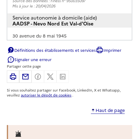
Source des données : Finess n° 950035097
Mis à jour le : 20/04/2026
Service autonomie à domicile (aide)
AADSP - Nevo Nord Est Val-d'Oise
Adresse
30 avenue du 8 mai 1945
95200
-
Sarcelles
Définitions des établissements et services
Imprimer
01 34 33 83 00
Signaler une erreur
Contact
Partager cette page
Rapport HAS
Imprimer
Partager par email
Partager sur Facebook
Partager sur X
Partager sur Linkedin
Source des données : Finess n° 950037762
Mis à jour le : 08/09/2024
Si vous souhaitez partager sur Facebook, LinkedIn, X et Whatsapp,
veuillez
autoriser le dépôt de cookies
.
Service autonomie à domicile (aide)
AADSP - Sevo
Haut de page
Adresse
78 avenue de Verdun
95100
-
Argenteuil
01 34 22 02 44