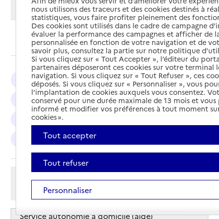
Afin de mieux vous servir et d’améliorer votre expérienc
Modifier ma recherche
nous utilisons des traceurs et des cookies destinés à réal
statistiques, vous faire profiter pleinement des fonction
Des cookies sont utilisés dans le cadre de campagne d
évaluer la performance des campagnes et afficher de la
Ajouter cette recherche aux favoris
personnalisée en fonction de votre navigation et de vot
savoir plus, consultez la partie sur notre politique d'uti
Si vous cliquez sur « Tout Accepter », l’éditeur du porta
partenaires déposeront ces cookies sur votre terminal l
navigation. Si vous cliquez sur « Tout Refuser », ces co
Argenteuil : 9
Cergy : 8
Pontoise : 7
déposés. Si vous cliquez sur « Personnaliser », vous pou
l’implantation de cookies auxquels vous consentez. Vot
Sarcelles : 5
Eaubonne : 5
Sannois : 5
conservé pour une durée maximale de 13 mois et vous
informé et modifier vos préférences à tout moment sur
cookies ».
Magny-en-Vexin : 4
Villiers-le-Bel : 4
Tout accepter
Soisy-sous-Montmorency : 4
Taverny : 4
Tout refuser
Afficher les résultats par:
Personnaliser
Mode liste
Mode carte
Service autonomie à domicile (aide)