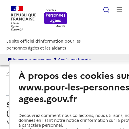
RÉPUBLIQUE
FRANÇAISE
Le site officiel d'information pour les
personnes âgées et les aidants
Accès aux annuaires
Accès par besoin
À propos des cookies su
Voir le fil d’Ariane
www.pour-les-personnes
Retour aux résultats de l'annuaire
agees.gouv.fr
Service autonomie à domicile
(aide) – Domaliance
Découvrez comment nous collectons, nous utilisons, no
données en lisant notre notice d’information sur la pr
Viarmes, VAL-D'OISE
à caractère personnel.