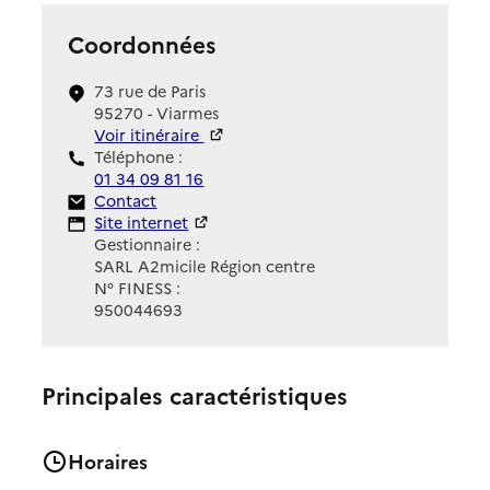
Coordonnées
73 rue de Paris
95270 - Viarmes
Voir itinéraire
Téléphone :
01 34 09 81 16
Contact
Contact
Site Internet
Site internet
Gestionnaire :
SARL A2micile Région centre
N° FINESS :
950044693
Principales caractéristiques
Horaires