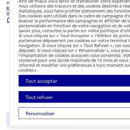
Afin de mieux vous servir et d’améliorer votre expérienc
Mis à jour le
06/08/2026
nous utilisons des traceurs et des cookies destinés à réal
Rechercher les établissements et services autour de
statistiques, vous faire profiter pleinement des fonction
Viarmes.
Des cookies sont utilisés dans le cadre de campagne d
Signaler une erreur
évaluer la performance des campagnes et afficher de la
personnalisée en fonction de votre navigation et de vot
savoir plus, consultez la partie sur notre politique d'uti
Si vous cliquez sur « Tout Accepter », l’éditeur du porta
partenaires déposeront ces cookies sur votre terminal l
navigation. Si vous cliquez sur « Tout Refuser », ces co
déposés. Si vous cliquez sur « Personnaliser », vous pou
l’implantation de cookies auxquels vous consentez. Vot
conservé pour une durée maximale de 13 mois et vous
informé et modifier vos préférences à tout moment sur
cookies ».
Tout accepter
Tout refuser
Tout déplier
Personnaliser
Présentation